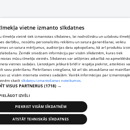
 tīmekļa vietne izmanto sīkdatnes
 tīmekļa vietnē tiek izmantotas sīkdatnes, lai nodrošinātu un uzlabotu tīmek
nes darbību., nosūtītu personalizētu reklāmu un satura ģenerēšanai, veiktu
āmas un satura mērījumus, auditorijas datu apkopošanu, kā arī produktu izst
zlabošanu. Zemāk sniedzam informāciju par visām sīkdatnēm, kuras tiek
ntotas mūsu tīmekļa vietnēs. Sīkdatnes var atšķirties atkarībā no apmeklētā
rneta vietnes sadaļas. Lietotājam jebkurā brīdī ir iespēja piekrist, atteikties va
īt savu piekrišanu. Piekrišanas sniegšana, kā arī tās atsaukšana vai mainīša
ecas uz visām interneta vietnes sadaļām. Vairāk informācijas par izmantotaj
atnēm skatīt
sīkdatņu izmantošanas noteikumos.
ĪT VISUS PARTNERUS
(1718) →
PIELĀGOT IZVĒLI
PIEKRIST VISĀM SĪKDATNĒM
ATSTĀT TEHNISKĀS SĪKDATNES