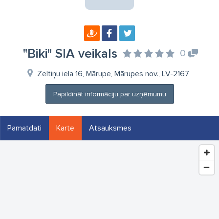
"Biki" SIA veikals
0
Zeltiņu iela 16, Mārupe, Mārupes nov., LV-2167
Papildināt informāciju par uzņēmumu
Pamatdati
Karte
Atsauksmes