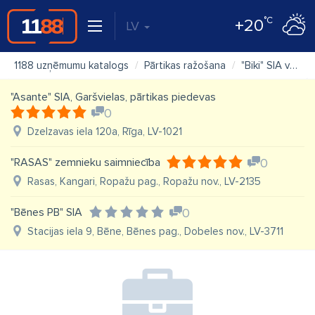
°C
+20
LV
1188 uzņēmumu katalogs
Pārtikas ražošana
"Biki" SIA veikals
"Asante" SIA, Garšvielas, pārtikas piedevas
0
Dzelzavas iela 120a, Rīga, LV-1021
"RASAS" zemnieku saimniecība
0
Rasas, Kangari, Ropažu pag., Ropažu nov., LV-2135
"Bēnes PB" SIA
0
Stacijas iela 9, Bēne, Bēnes pag., Dobeles nov., LV-3711