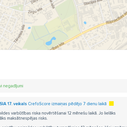
vi negadījumi
SIA 17. veikals
CrefoScore izmaiņas pēdējo 7 dienu laikā
pildes varbūtības riska novērtēšanai 12 mēnešu laikā. Jo lielāks
āks maksātnespējas risks.