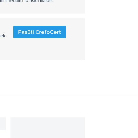
r iedalīti 10 riska klasēs.
Pasūti CrefoCert
iek