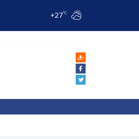
°C
+27