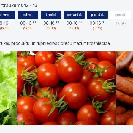
rtraukums 12 - 13
pirmd.
otrd.
trešd.
ceturtd.
piektd.
sestd.
30
30
30
30
30
8
16
08
16
08
16
08
16
08
16
Slēgts
12
13
12
13
12
13
12
13
12
13
rtikas produktu un rūpniecības preču mazumtirdzniecība.