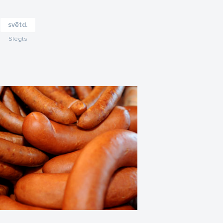
svētd.
Slēgts