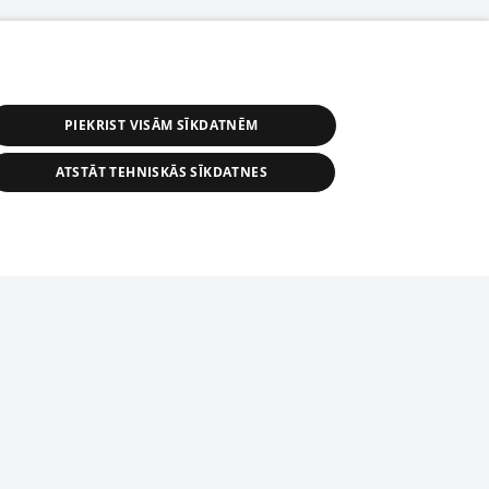
PIEKRIST VISĀM SĪKDATNĒM
ATSTĀT TEHNISKĀS SĪKDATNES
s, tās daļas vai datu bāzē iekļautās
ai informācijas daļas pavairošana vai
ādā formā stingri aizliegta. Tāpat arī ir
tīmekļa vietne nevarēs pilnvērtīgi darboties un sniegt
pielāde automātiskā režīmā. Jebkura
publicētā materiāla pārpublicēšana ir
zliegta bez 1188 web lapas redakcijas