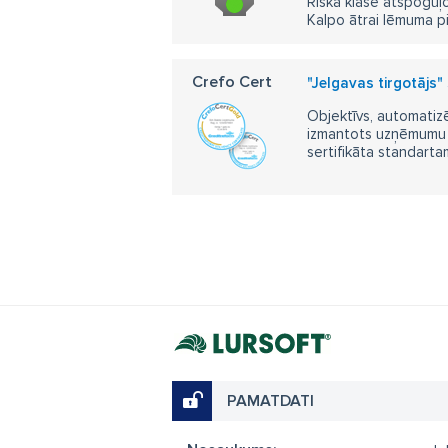
Riska klase atspoguļo
Kalpo ātrai lēmuma p
Crefo Cert
"Jelgavas tirgotājs" 
Objektīvs, automatizē
izmantots uzņēmumu m
sertifikāta standarta
PAMATDATI