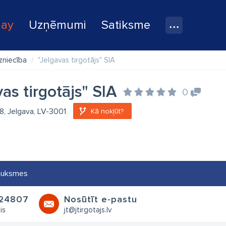
lay
Uzņēmumi
Satiksme
dzniecība
"Jelgavas tirgotājs" SIA
as tirgotājs" SIA
0
 8, Jelgava, LV-3001
Kā nokļūt?
auksmes
24807
Nosūtīt e-pastu
is
jt@jtirgotajs.lv