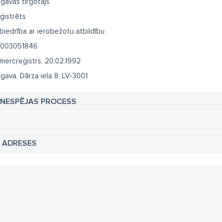
lgavas tirgotājs
ģistrēts
biedrība ar ierobežotu atbildību
003051846
mercreģistrs, 20.02.1992
lgava, Dārza iela 8, LV-3001
TNESPĒJAS PROCESS
N ADRESES