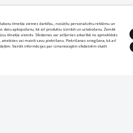
zlabotu tīmekļa vietnes darbību., nosūtītu personalizētu reklāmu un
as datu apkopošanu, kā arī produktu izstrādi un uzlabošanu. Zemāk
su tīmekļa vietnēs. Sīkdatnes var atšķirties atkarībā no apmeklētās
, atteikties vai mainīt savu piekrišanu. Piekrišanas sniegšana, kā arī
adaļām. Vairāk informācijas par izmantotajām sīkdatnēm skatīt
ĒRĶĒŠANA
FUNKCIONĀLĀS
NEKLASIFICĒTĀS
1188 datu bāze
obligātās
Statistikas
Mērķēšana
Funkcionālās
Neklasificētās
informācijas, v
izplatīšana jebk
eklēt un pārlūkot tīmekļa vietni un izmantot tās piedāvātās iespējas. Bez šīm sīkdatnēm 
aizliegta leju
mi
Kinoteātros
1188 web lapā 
, vilcieni,
TV programma
kategoriski ai
ksts