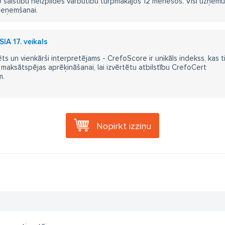
 saistību neizpildes varbūtību turpmākajos 12 mēnešos. Visi uzņēmumi i
ieņemšanai.
SIA 17. veikals
ts un vienkārši interpretējams - CrefoScore ir unikāls indekss, kas t
aksātspējas aprēķināšanai, lai izvērtētu atbilstību CrefoCert
m.
Nopirkt izziņu