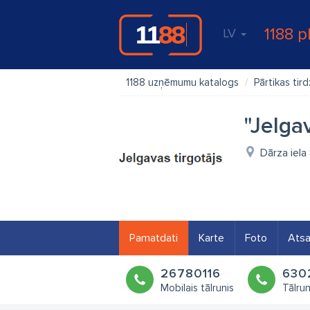
1188 p
LV
1188 uzņēmumu katalogs
Pārtikas tir
"Jelgav
Dārza iela
Pamatdati
Karte
Foto
Ats
26780116
630
Mobilais tālrunis
Tālrun