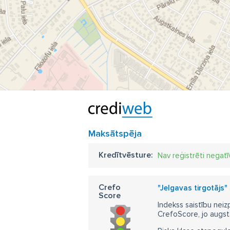
Maksātspēja
Kredītvēsture:
Nav reģistrēti negatī
Crefo
"Jelgavas tirgotājs" 
Score
Indekss saistību neiz
CrefoScore, jo augst