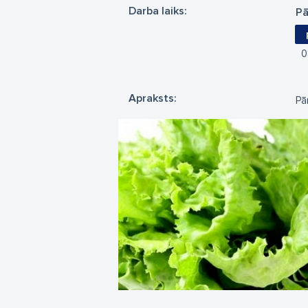
Darba laiks:
Pā
0
Apraksts:
Pā