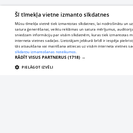
Šī tīmekļa vietne izmanto sīkdatnes
Mūsu tīmekļa vietnē tiek izmantotas sīkdatnes, lai nodrošinātu un u
satura ģenerēšanai, veiktu reklāmas un satura mērījumus, auditorij
sniedzam informāciju par visām sīkdatnēm, kuras tiek izmantotas mū
interneta vietnes sadaļas. Lietotājam jebkurā brīdī ir iespēja piekrist
tās atsaukšana vai mainīšana attiecas uz visām interneta vietnes s
sīkdatņu izmantošanas noteikumos.
RĀDĪT VISUS PARTNERUS
(1718) →
PIELĀGOT IZVĒLI
TEHNISKĀS/OBLIGĀTĀS
STATISTIKAS
M
Tehniskās/
Tehniskās/obligātās sīkdatnes nepieciešamas, lai lietotājs varētu brīvi apm
lietotājam nepieciešamo informāciju.
Par mums
Uzņēmu
Nodrošinātājs
/
Darbības
Reklāma
Autobusi
Nosaukums
Apra
Domēns
ilgums