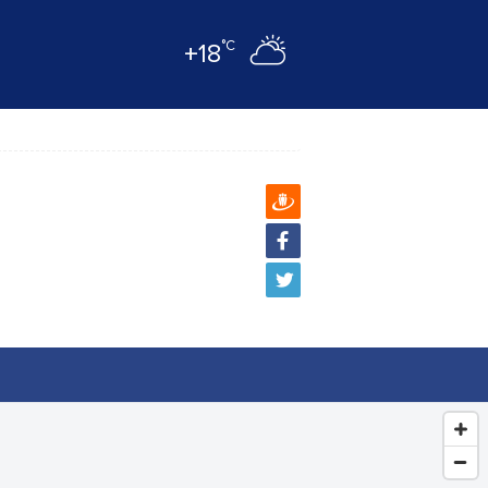
°C
+18