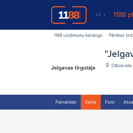
1188 p
LV
1188 uzņēmumu katalogs
Pārtikas tir
"Jelgav
Dārza iela
Pamatdati
Karte
Foto
Ats