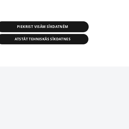
PIEKRIST VISĀM SĪKDATNĒM
ATSTĀT TEHNISKĀS SĪKDATNES
s, tās daļas vai datu bāzē iekļautās
ai informācijas daļas pavairošana vai
ādā formā stingri aizliegta. Tāpat arī ir
tīmekļa vietne nevarēs pilnvērtīgi darboties un sniegt
pielāde automātiskā režīmā. Jebkura
publicētā materiāla pārpublicēšana ir
zliegta bez 1188 web lapas redakcijas