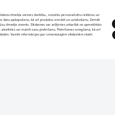
zlabotu tīmekļa vietnes darbību., nosūtītu personalizētu reklāmu un
as datu apkopošanu, kā arī produktu izstrādi un uzlabošanu. Zemāk
su tīmekļa vietnēs. Sīkdatnes var atšķirties atkarībā no apmeklētās
, atteikties vai mainīt savu piekrišanu. Piekrišanas sniegšana, kā arī
adaļām. Vairāk informācijas par izmantotajām sīkdatnēm skatīt
ĒRĶĒŠANA
FUNKCIONĀLĀS
NEKLASIFICĒTĀS
1188 datu bāze
obligātās
Statistikas
Mērķēšana
Funkcionālās
Neklasificētās
informācijas, v
izplatīšana jebk
eklēt un pārlūkot tīmekļa vietni un izmantot tās piedāvātās iespējas. Bez šīm sīkdatnēm 
aizliegta leju
mi
Kinoteātros
1188 web lapā 
, vilcieni,
TV programma
kategoriski ai
ksts
tiskie reisi
atļaujas.
Līguma noteikumi