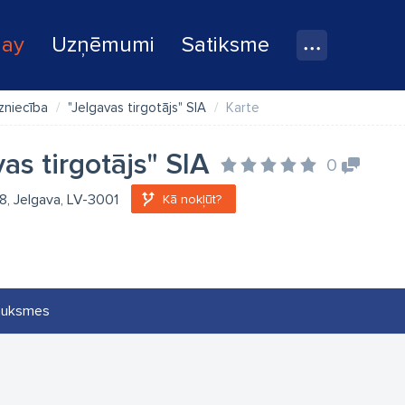
lay
Uzņēmumi
Satiksme
dzniecība
"Jelgavas tirgotājs" SIA
Karte
as tirgotājs" SIA
0
 8, Jelgava, LV-3001
Kā nokļūt?
auksmes