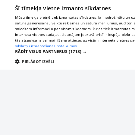
Šī tīmekļa vietne izmanto sīkdatnes
Mūsu tīmekļa vietnē tiek izmantotas sīkdatnes, lai nodrošinātu un u
satura ģenerēšanai, veiktu reklāmas un satura mērījumus, auditorij
sniedzam informāciju par visām sīkdatnēm, kuras tiek izmantotas mū
interneta vietnes sadaļas. Lietotājam jebkurā brīdī ir iespēja piekrist
tās atsaukšana vai mainīšana attiecas uz visām interneta vietnes s
sīkdatņu izmantošanas noteikumos.
RĀDĪT VISUS PARTNERUS
(1718) →
PIELĀGOT IZVĒLI
TEHNISKĀS/OBLIGĀTĀS
STATISTIKAS
M
Tehniskās/
Tehniskās/obligātās sīkdatnes nepieciešamas, lai lietotājs varētu brīvi apm
lietotājam nepieciešamo informāciju.
Par mums
Uzņēmu
Nodrošinātājs
/
Darbības
Reklāma
Autobusi
Nosaukums
Apra
Domēns
ilgums
starptau
Biznesa klientiem