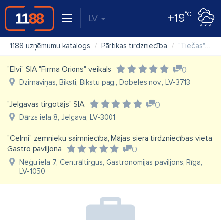
°C
+19
LV
1188 uzņēmumu katalogs
Pārtikas tirdzniecība
"Tiečas" Slampes pagasta zemnieku saimniecība
"Elvi" SIA "Firma Orions" veikals
0
Dzirnaviņas, Biksti, Bikstu pag., Dobeles nov., LV-3713
"Jelgavas tirgotājs" SIA
0
Dārza iela 8, Jelgava, LV-3001
"Celmi" zemnieku saimniecība, Mājas siera tirdzniecības vieta
Gastro paviljonā
0
Nēģu iela 7, Centrāltirgus, Gastronomijas paviljons, Rīga,
LV-1050