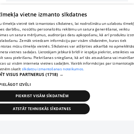
 tīmekļa vietne izmanto sīkdatnes
 tīmekļa vietnē tiek izmantotas sīkdatnes, lai nodrošinātu un uzlabotu tīmek
nes darbību., nosūtītu personalizētu reklāmu un satura ģenerēšanai, veiktu
āmas un satura mērījumus, auditorijas datu apkopošanu, kā arī produktu izst
zlabošanu. Zemāk sniedzam informāciju par visām sīkdatnēm, kuras tiek
ntotas mūsu tīmekļa vietnēs. Sīkdatnes var atšķirties atkarībā no apmeklētā
rneta vietnes sadaļas. Lietotājam jebkurā brīdī ir iespēja piekrist, atteikties va
īt savu piekrišanu. Piekrišanas sniegšana, kā arī tās atsaukšana vai mainīša
ecas uz visām interneta vietnes sadaļām. Vairāk informācijas par izmantotaj
atnēm skatīt
sīkdatņu izmantošanas noteikumos.
ĪT VISUS PARTNERUS
(1718) →
PIELĀGOT IZVĒLI
PIEKRIST VISĀM SĪKDATNĒM
ATSTĀT TEHNISKĀS SĪKDATNES
TEHNISKĀS/OBLIGĀTĀS
STATISTIKAS
MĒRĶĒŠANA