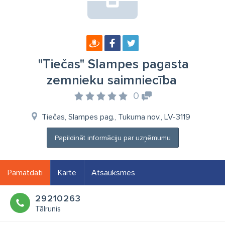
"Tiečas" Slampes pagasta
zemnieku saimniecība
0
Tiečas, Slampes pag., Tukuma nov., LV-3119
Papildināt informāciju par uzņēmumu
Pamatdati
Karte
Atsauksmes
29210263
Tālrunis