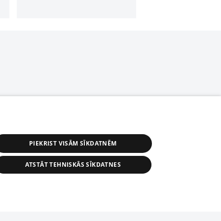
PIEKRIST VISĀM SĪKDATNĒM
ATSTĀT TEHNISKĀS SĪKDATNES