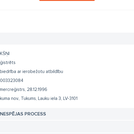
KŠŅI
ģistrēts
biedrība ar ierobežotu atbildību
003323084
mercreģistrs, 28.12.1996
kuma nov., Tukums, Lauku iela 3, LV-3101
TNESPĒJAS PROCESS