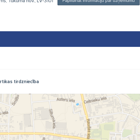
ums, Tukuma nov., LV-3101
Papildināt informāciju par uzņēmumu
rtikas tirdzniecība