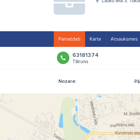
Lauku iela 3, Tuk
Pamatdati
Karte
Atsauksmes
63181374
Tālrunis
Nozare:
Pā