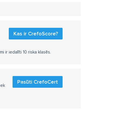
Kas ir CrefoScore?
r iedalīti 10 riska klasēs.
Pasūti CrefoCert
iek