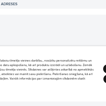
N ADRESES
zlabotu tīmekļa vietnes darbību., nosūtītu personalizētu reklāmu un
as datu apkopošanu, kā arī produktu izstrādi un uzlabošanu. Zemāk
su tīmekļa vietnēs. Sīkdatnes var atšķirties atkarībā no apmeklētās
, atteikties vai mainīt savu piekrišanu. Piekrišanas sniegšana, kā arī
adaļām. Vairāk informācijas par izmantotajām sīkdatnēm skatīt
ĒRĶĒŠANA
FUNKCIONĀLĀS
NEKLASIFICĒTĀS