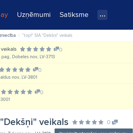
lay
Uzņēmumi
Satiksme
dzniecība
"top!" SIA "Dekšņi" veikals
 veikals
0
tu pag., Dobeles nov., LV-3713
0
Saldus nov., LV-3801
0
V-3001
 "Dekšņi" veikals
0