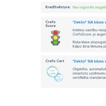
Kredītvēsture:
Nav reģistrēti negatī
Crefo
"Dekšņi" SIA bāzes 
Score
Indekss saistību neiz
CrefoScore, jo augst
Riska klase atspoguļo
Kalpo ātrai lēmuma p
Crefo Cert
"Dekšņi" SIA bāzes 
Objektīvs, automatizē
izmantots uzņēmumu m
sertifikāta standarta