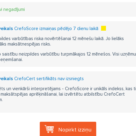
vi negadījumi
veikals
CrefoScore izmaiņas pēdējo 7 dienu laikā
pildes varbūtības riska novērtēšanai 12 mēnešu laikā. Jo lielāks
āks maksātnespējas risks.
 saistību neizpildes varbūtību turpmākajos 12 mēnešos. Visi uzņēmumi i
ieņemšanai.
veikals
CrefoCert sertifikāts nav izsniegts
ts un vienkārši interpretējams - CrefoScore ir unikāls indekss, kas t
aksātspējas aprēķināšanai, lai izvērtētu atbilstību CrefoCert
m.
Nopirkt izziņu