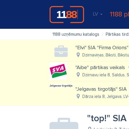
1188 p
LV
1188 uzņēmumu katalogs
Pārtikas tir
"Elvi" SIA "Firma Orions"
Dzirnaviņas, Biksti, Biks
"Aibe" pārtikas veikals
Dzirnavu iela 8, Saldus, 
"Jelgavas tirgotājs" SIA
Dārza iela 8, Jelgava, L
"top!" SIA