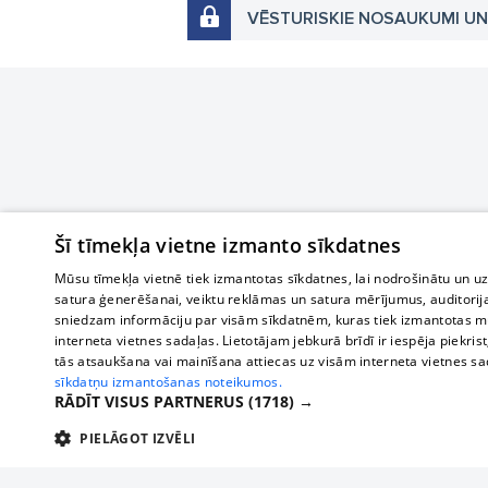
VĒSTURISKIE NOSAUKUMI U
Šī tīmekļa vietne izmanto sīkdatnes
Mūsu tīmekļa vietnē tiek izmantotas sīkdatnes, lai nodrošinātu un u
satura ģenerēšanai, veiktu reklāmas un satura mērījumus, auditorij
sniedzam informāciju par visām sīkdatnēm, kuras tiek izmantotas mū
interneta vietnes sadaļas. Lietotājam jebkurā brīdī ir iespēja piekrist
tās atsaukšana vai mainīšana attiecas uz visām interneta vietnes s
sīkdatņu izmantošanas noteikumos.
RĀDĪT VISUS PARTNERUS
(1718) →
PIELĀGOT IZVĒLI
TEHNISKĀS/OBLIGĀTĀS
STATISTIKAS
M