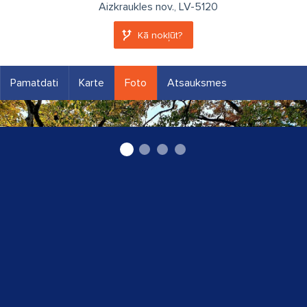
Aizkraukles nov., LV-5120
Kā nokļūt?
Pamatdati
Karte
Foto
Atsauksmes
Aizkraukle