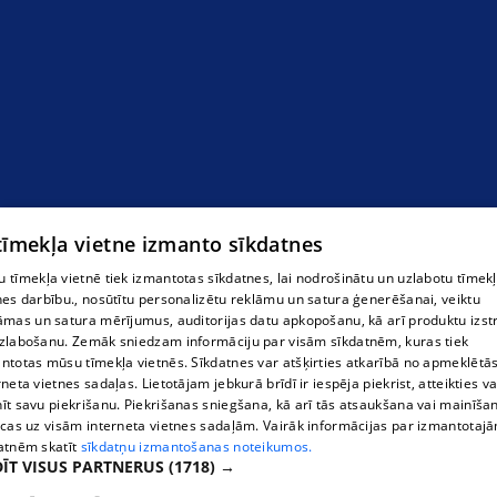
 tīmekļa vietne izmanto sīkdatnes
 tīmekļa vietnē tiek izmantotas sīkdatnes, lai nodrošinātu un uzlabotu tīmek
nes darbību., nosūtītu personalizētu reklāmu un satura ģenerēšanai, veiktu
āmas un satura mērījumus, auditorijas datu apkopošanu, kā arī produktu izst
zlabošanu. Zemāk sniedzam informāciju par visām sīkdatnēm, kuras tiek
ntotas mūsu tīmekļa vietnēs. Sīkdatnes var atšķirties atkarībā no apmeklētā
rneta vietnes sadaļas. Lietotājam jebkurā brīdī ir iespēja piekrist, atteikties va
īt savu piekrišanu. Piekrišanas sniegšana, kā arī tās atsaukšana vai mainīša
ecas uz visām interneta vietnes sadaļām. Vairāk informācijas par izmantotaj
atnēm skatīt
sīkdatņu izmantošanas noteikumos.
ĪT VISUS PARTNERUS
(1718) →