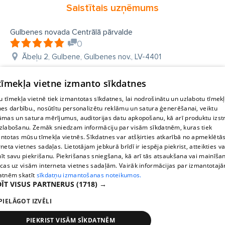
Saistītais uzņēmums
Gulbenes novada Centrālā pārvalde
0
Ābeļu 2, Gulbene, Gulbenes nov., LV-4401
 tīmekļa vietne izmanto sīkdatnes
 tīmekļa vietnē tiek izmantotas sīkdatnes, lai nodrošinātu un uzlabotu tīmek
nes darbību., nosūtītu personalizētu reklāmu un satura ģenerēšanai, veiktu
āmas un satura mērījumus, auditorijas datu apkopošanu, kā arī produktu izst
zlabošanu. Zemāk sniedzam informāciju par visām sīkdatnēm, kuras tiek
ntotas mūsu tīmekļa vietnēs. Sīkdatnes var atšķirties atkarībā no apmeklētā
rneta vietnes sadaļas. Lietotājam jebkurā brīdī ir iespēja piekrist, atteikties va
īt savu piekrišanu. Piekrišanas sniegšana, kā arī tās atsaukšana vai mainīša
ecas uz visām interneta vietnes sadaļām. Vairāk informācijas par izmantotaj
atnēm skatīt
sīkdatņu izmantošanas noteikumos.
ĪT VISUS PARTNERUS
(1718) →
PIELĀGOT IZVĒLI
PIEKRIST VISĀM SĪKDATNĒM