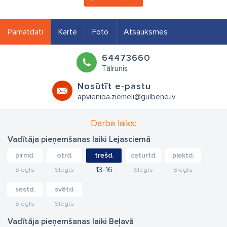
Pamatdati
Karte
Foto
Atsauksmes
64473660
Tālrunis
Nosūtīt e-pastu
apvieniba.ziemeli@gulbene.lv
Darba laiks:
Vadītāja pieņemšanas laiki Lejasciemā
pirmd.
otrd.
trešd.
ceturtd.
piektd.
13
16
Slēgts
Slēgts
Slēgts
Slēgts
sestd.
svētd.
Slēgts
Slēgts
Vadītāja pieņemšanas laiki Beļavā