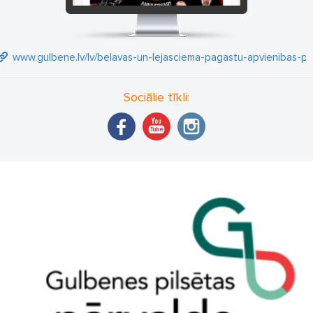
www.gulbene.lv/lv/belavas-un-lejasciema-pagastu-apvienibas-pa
Sociālie tīkli: