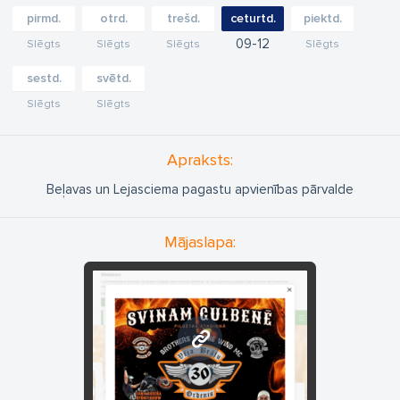
pirmd.
otrd.
trešd.
ceturtd.
piektd.
09
12
Slēgts
Slēgts
Slēgts
Slēgts
sestd.
svētd.
Slēgts
Slēgts
Apraksts:
Beļavas un Lejasciema pagastu apvienības pārvalde
Mājaslapa:
www.gulbene.lv