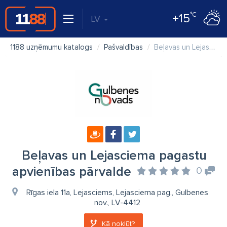
°C
+15
LV
1188 uzņēmumu katalogs
Pašvaldības
Beļavas un Lejasciema pagastu apvienības pārvalde
Beļavas un Lejasciema pagastu
apvienības pārvalde
0
Rīgas iela 11a, Lejasciems, Lejasciema pag., Gulbenes
nov., LV-4412
Kā nokļūt?