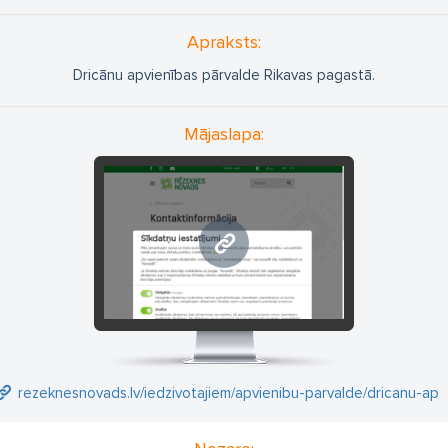
Apraksts:
Dricānu apvienības pārvalde Rikavas pagastā.
Mājaslapa:
rezeknesnovads.lv
rezeknesnovads.lv/iedzivotajiem/apvienibu-parvalde/dricanu-apv