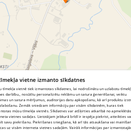
© MapTiler
© OpenStreetMap contributors
 tīmekļa vietne izmanto sīkdatnes
 tīmekļa vietnē tiek izmantotas sīkdatnes, lai nodrošinātu un uzlabotu tīmek
nes darbību., nosūtītu personalizētu reklāmu un satura ģenerēšanai, veiktu
āmas un satura mērījumus, auditorijas datu apkopošanu, kā arī produktu izst
zlabošanu. Zemāk sniedzam informāciju par visām sīkdatnēm, kuras tiek
ntotas mūsu tīmekļa vietnēs. Sīkdatnes var atšķirties atkarībā no apmeklētā
rneta vietnes sadaļas. Lietotājam jebkurā brīdī ir iespēja piekrist, atteikties va
īt savu piekrišanu. Piekrišanas sniegšana, kā arī tās atsaukšana vai mainīša
ecas uz visām interneta vietnes sadaļām. Vairāk informācijas par izmantotaj