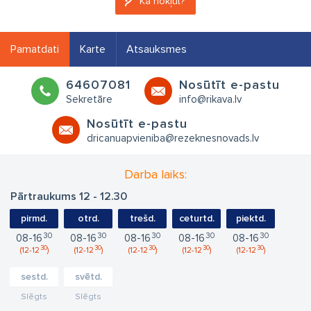
Kā nokļūt?
Pamatdati
Karte
Atsauksmes
64607081
Nosūtīt e-pastu
Sekretāre
info@rikava.lv
Nosūtīt e-pastu
dricanuapvieniba@rezeknesnovads.lv
Darba laiks:
Pārtraukums 12 - 12.30
pirmd.
otrd.
trešd.
ceturtd.
piektd.
30
30
30
30
30
08
16
08
16
08
16
08
16
08
16
30
30
30
30
30
12
12
12
12
12
12
12
12
12
12
sestd.
svētd.
Slēgts
Slēgts