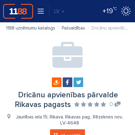
°C
+19
LV
1188 uzņēmumu katalogs
Pašvaldības
Dricānu apvienības pārvalde Rikavas pagasts
Dricānu apvienības pārvalde
Rikavas pagasts
0
Jaunības iela 15, Rikava, Rikavas pag., Rēzeknes nov.,
LV-4648