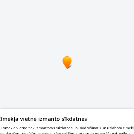
 tīmekļa vietne izmanto sīkdatnes
 tīmekļa vietnē tiek izmantotas sīkdatnes, lai nodrošinātu un uzlabotu tīmek
nes darbību., nosūtītu personalizētu reklāmu un satura ģenerēšanai, veiktu