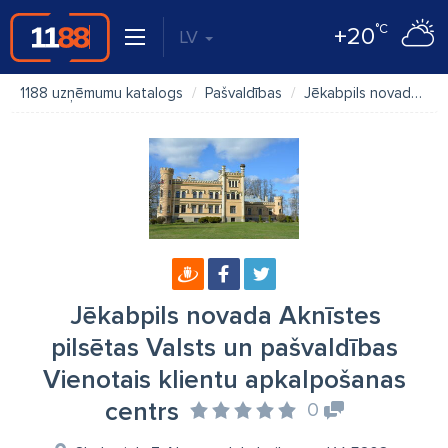
°C
+20
LV
1188 uzņēmumu katalogs
Pašvaldības
Jēkabpils novada Aknīstes pilsētas Valsts un pašvaldības Vienotais klientu apkalpošanas centrs
Jēkabpils novada Aknīstes
pilsētas Valsts un pašvaldības
Vienotais klientu apkalpošanas
centrs
0