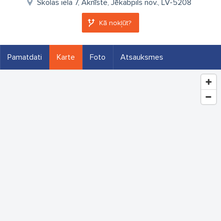
Skolas iela 7, Aknīste, Jēkabpils nov., LV-5208
Kā nokļūt?
Pamatdati
Karte
Foto
Atsauksmes