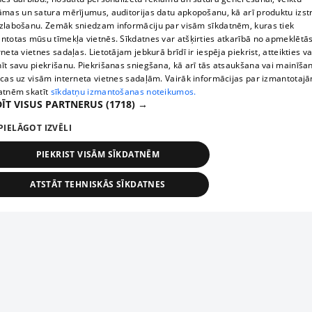
āmas un satura mērījumus, auditorijas datu apkopošanu, kā arī produktu izst
zlabošanu. Zemāk sniedzam informāciju par visām sīkdatnēm, kuras tiek
ntotas mūsu tīmekļa vietnēs. Sīkdatnes var atšķirties atkarībā no apmeklētā
rneta vietnes sadaļas. Lietotājam jebkurā brīdī ir iespēja piekrist, atteikties va
īt savu piekrišanu. Piekrišanas sniegšana, kā arī tās atsaukšana vai mainīša
ecas uz visām interneta vietnes sadaļām. Vairāk informācijas par izmantotaj
atnēm skatīt
sīkdatņu izmantošanas noteikumos.
ĪT VISUS PARTNERUS
(1718) →
PIELĀGOT IZVĒLI
PIEKRIST VISĀM SĪKDATNĒM
ATSTĀT TEHNISKĀS SĪKDATNES
TEHNISKĀS/OBLIGĀTĀS
STATISTIKAS
MĒRĶĒŠANA
FUNKCIONĀLĀS
NEKLASIFICĒTĀS
ehniskās/obligātās
Statistikas
Mērķēšana
Funkcionālās
Neklasificēt