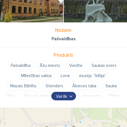
Nozare:
Pašvaldības
Produkti:
Pašvaldība
Āžu miests
Viesīte
Saukas ezers
Mīlestības saliņa
Lone
muzejs “Sēlija”
Mazais Bānītis
Stenders
Ābeces taka
Sauka
Rite
Stupeļu pilskalns
Viesītes vidusskola
Elkšņi
Vairāk
Viesītes kultūras pils
Stradiņu dzimta
Sēlijas sporta skola
Ormaņkalns
Viesītes pašvaldība
Jēkabpils novada pārvalde