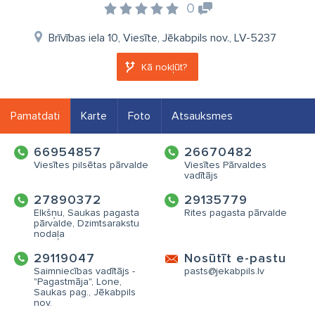
0
Brīvības iela 10, Viesīte, Jēkabpils nov., LV-5237
Kā nokļūt?
Pamatdati
Karte
Foto
Atsauksmes
66954857
26670482
Viesītes pilsētas pārvalde
Viesītes Pārvaldes
vadītājs
27890372
29135779
Elkšņu, Saukas pagasta
Rites pagasta pārvalde
pārvalde, Dzimtsarakstu
nodaļa
29119047
Nosūtīt e-pastu
Saimniecības vadītājs -
pasts@jekabpils.lv
"Pagastmāja", Lone,
Saukas pag., Jēkabpils
nov.