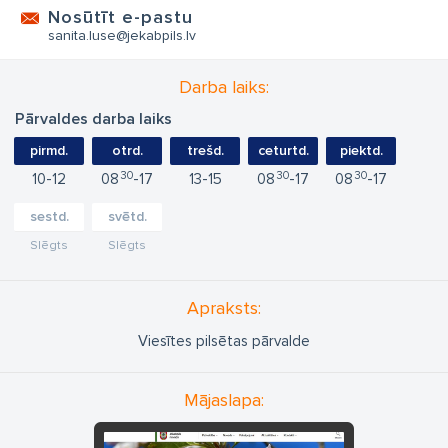
Nosūtīt e-pastu
sanita.luse@jekabpils.lv
Darba laiks:
Pārvaldes darba laiks
pirmd.
otrd.
trešd.
ceturtd.
piektd.
30
30
30
10
12
08
17
13
15
08
17
08
17
sestd.
svētd.
Slēgts
Slēgts
Apraksts:
Viesītes pilsētas pārvalde
Mājaslapa: