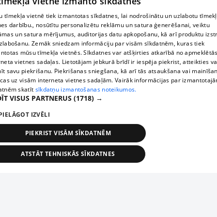
 tīmekļa vietne izmanto sīkdatnes
 tīmekļa vietnē tiek izmantotas sīkdatnes, lai nodrošinātu un uzlabotu tīmek
nes darbību., nosūtītu personalizētu reklāmu un satura ģenerēšanai, veiktu
āmas un satura mērījumus, auditorijas datu apkopošanu, kā arī produktu izst
zlabošanu. Zemāk sniedzam informāciju par visām sīkdatnēm, kuras tiek
ntotas mūsu tīmekļa vietnēs. Sīkdatnes var atšķirties atkarībā no apmeklētā
rneta vietnes sadaļas. Lietotājam jebkurā brīdī ir iespēja piekrist, atteikties va
īt savu piekrišanu. Piekrišanas sniegšana, kā arī tās atsaukšana vai mainīša
ecas uz visām interneta vietnes sadaļām. Vairāk informācijas par izmantotaj
atnēm skatīt
sīkdatņu izmantošanas noteikumos.
ĪT VISUS PARTNERUS
(1718) →
PIELĀGOT IZVĒLI
PIEKRIST VISĀM SĪKDATNĒM
ATSTĀT TEHNISKĀS SĪKDATNES
TEHNISKĀS/OBLIGĀTĀS
STATISTIKAS
MĒRĶĒŠANA
FUNKCIONĀLĀS
NEKLASIFICĒTĀS