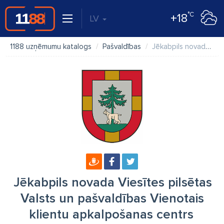
°C
+18
LV
1188 uzņēmumu katalogs
Pašvaldības
Jēkabpils novada Viesītes pilsētas Valsts un pašvaldības Vienotais klientu apkalpošanas centrs
Jēkabpils novada Viesītes pilsētas
Valsts un pašvaldības Vienotais
klientu apkalpošanas centrs