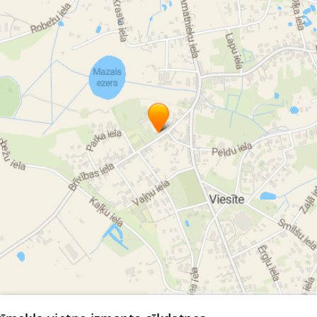
Viesītes pilsēta
Viesītes pagasts
Saukas pagasts
Rites pagasts
Elkšņu pagasts
© MapTiler
© OpenStreetMap contributors