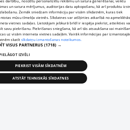
nes darbību., nosūtītu personalizētu reklāmu un satura ģenerēšanai, veiktu
RD Labklājības departaments
āmas un satura mērījumus, auditorijas datu apkopošanu, kā arī produktu izst
zlabošanu. Zemāk sniedzam informāciju par visām sīkdatnēm, kuras tiek
ntotas mūsu tīmekļa vietnēs. Sīkdatnes var atšķirties atkarībā no apmeklētā
rneta vietnes sadaļas. Lietotājam jebkurā brīdī ir iespēja piekrist, atteikties va
īt savu piekrišanu. Piekrišanas sniegšana, kā arī tās atsaukšana vai mainīša
ecas uz visām interneta vietnes sadaļām. Vairāk informācijas par izmantotaj
atnēm skatīt
sīkdatņu izmantošanas noteikumos.
ĪT VISUS PARTNERUS
(1718) →
PIELĀGOT IZVĒLI
PIEKRIST VISĀM SĪKDATNĒM
ATSTĀT TEHNISKĀS SĪKDATNES
TEHNISKĀS/OBLIGĀTĀS
STATISTIKAS
MĒRĶĒŠANA
FUNKCIONĀLĀS
NEKLASIFICĒTĀS
ehniskās/obligātās
Statistikas
Mērķēšana
Funkcionālās
Neklasificēt