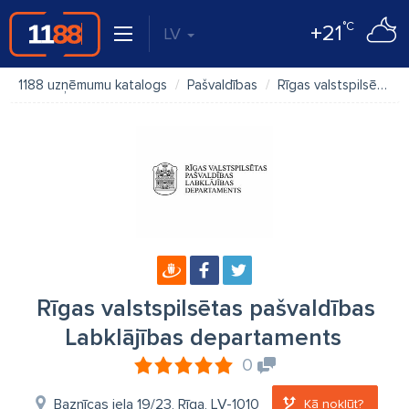
°C
+21
LV
1188 uzņēmumu katalogs
Pašvaldības
Rīgas valstspilsētas pašvaldības Labklājības departaments
Rīgas valstspilsētas pašvaldības
Labklājības departaments
0
Baznīcas iela 19/23, Rīga, LV-1010
Kā nokļūt?