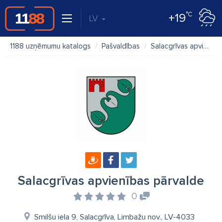
°C
+19
LV
1188 uzņēmumu katalogs
Pašvaldības
Salacgrīvas apvienības pārvalde
Salacgrīvas apvienības pārvalde
0
Smilšu iela 9, Salacgrīva, Limbažu nov., LV-4033