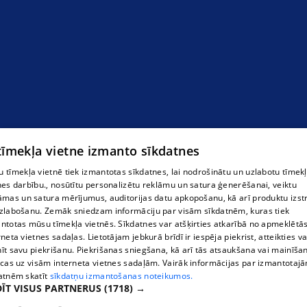
Limbaži
 tīmekļa vietne izmanto sīkdatnes
 tīmekļa vietnē tiek izmantotas sīkdatnes, lai nodrošinātu un uzlabotu tīmek
nes darbību., nosūtītu personalizētu reklāmu un satura ģenerēšanai, veiktu
āmas un satura mērījumus, auditorijas datu apkopošanu, kā arī produktu izst
zlabošanu. Zemāk sniedzam informāciju par visām sīkdatnēm, kuras tiek
ntotas mūsu tīmekļa vietnēs. Sīkdatnes var atšķirties atkarībā no apmeklētā
rneta vietnes sadaļas. Lietotājam jebkurā brīdī ir iespēja piekrist, atteikties va
īt savu piekrišanu. Piekrišanas sniegšana, kā arī tās atsaukšana vai mainīša
ecas uz visām interneta vietnes sadaļām. Vairāk informācijas par izmantotaj
atnēm skatīt
sīkdatņu izmantošanas noteikumos.
ĪT VISUS PARTNERUS
(1718) →