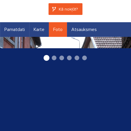
Kā nokļūt?
Pamatdati
Karte
Foto
Atsauksmes