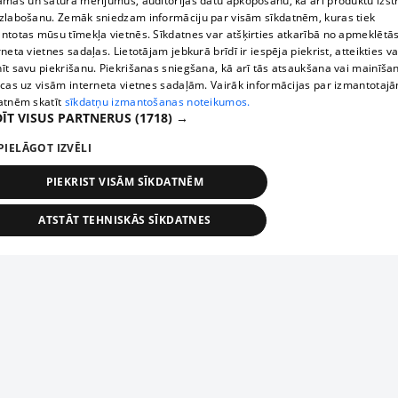
āmas un satura mērījumus, auditorijas datu apkopošanu, kā arī produktu izst
zlabošanu. Zemāk sniedzam informāciju par visām sīkdatnēm, kuras tiek
ntotas mūsu tīmekļa vietnēs. Sīkdatnes var atšķirties atkarībā no apmeklētā
rneta vietnes sadaļas. Lietotājam jebkurā brīdī ir iespēja piekrist, atteikties va
īt savu piekrišanu. Piekrišanas sniegšana, kā arī tās atsaukšana vai mainīša
ecas uz visām interneta vietnes sadaļām. Vairāk informācijas par izmantotaj
atnēm skatīt
sīkdatņu izmantošanas noteikumos.
ĪT VISUS PARTNERUS
(1718) →
PIELĀGOT IZVĒLI
PIEKRIST VISĀM SĪKDATNĒM
ATSTĀT TEHNISKĀS SĪKDATNES
TEHNISKĀS/OBLIGĀTĀS
STATISTIKAS
MĒRĶĒŠANA
FUNKCIONĀLĀS
NEKLASIFICĒTĀS
ehniskās/obligātās
Statistikas
Mērķēšana
Funkcionālās
Neklasificēt