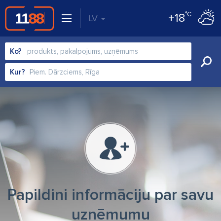
°C
+18
LV
Ko?
Kur?
Papildini informāciju par savu
uzņēmumu