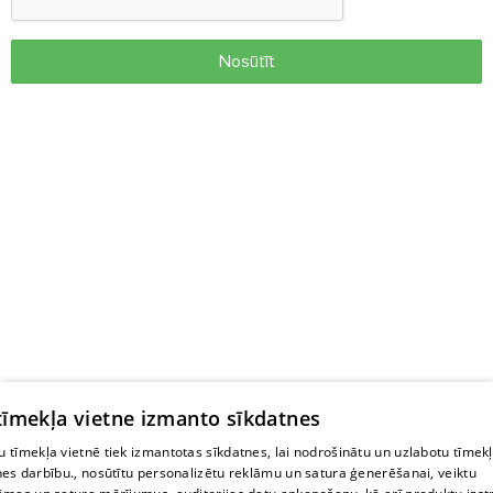
Nosūtīt
 tīmekļa vietne izmanto sīkdatnes
 tīmekļa vietnē tiek izmantotas sīkdatnes, lai nodrošinātu un uzlabotu tīmek
nes darbību., nosūtītu personalizētu reklāmu un satura ģenerēšanai, veiktu