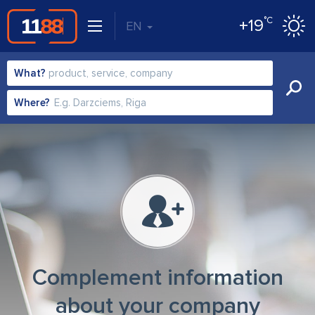
°C
+19
EN
What?
Where?
Complement information
about your company