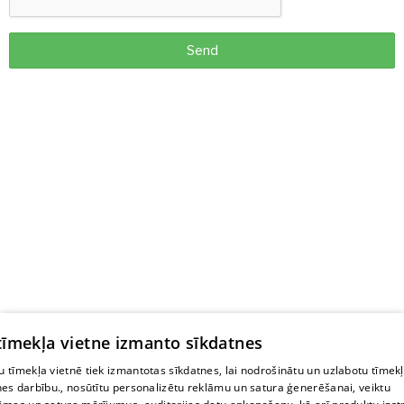
Send
 tīmekļa vietne izmanto sīkdatnes
 tīmekļa vietnē tiek izmantotas sīkdatnes, lai nodrošinātu un uzlabotu tīmek
nes darbību., nosūtītu personalizētu reklāmu un satura ģenerēšanai, veiktu