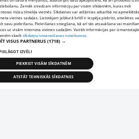
āmas un satura mērījumus, auditorijas datu apkopošanu, kā arī produktu izst
zlabošanu. Zemāk sniedzam informāciju par visām sīkdatnēm, kuras tiek
ntotas mūsu tīmekļa vietnēs. Sīkdatnes var atšķirties atkarībā no apmeklētā
rneta vietnes sadaļas. Lietotājam jebkurā brīdī ir iespēja piekrist, atteikties va
īt savu piekrišanu. Piekrišanas sniegšana, kā arī tās atsaukšana vai mainīša
ecas uz visām interneta vietnes sadaļām. Vairāk informācijas par izmantotaj
atnēm skatīt
sīkdatņu izmantošanas noteikumos.
ĪT VISUS PARTNERUS
(1718) →
PIELĀGOT IZVĒLI
PIEKRIST VISĀM SĪKDATNĒM
ATSTĀT TEHNISKĀS SĪKDATNES
TEHNISKĀS/OBLIGĀTĀS
STATISTIKAS
MĒRĶĒŠANA
FUNKCIONĀLĀS
NEKLASIFICĒTĀS
ehniskās/obligātās
Statistikas
Mērķēšana
Funkcionālās
Neklasificēt