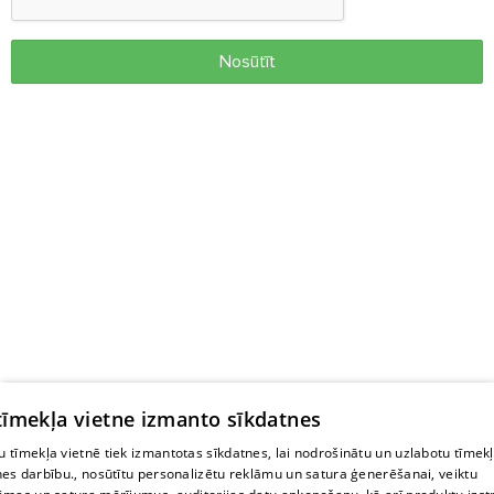
Nosūtīt
 tīmekļa vietne izmanto sīkdatnes
 tīmekļa vietnē tiek izmantotas sīkdatnes, lai nodrošinātu un uzlabotu tīmek
nes darbību., nosūtītu personalizētu reklāmu un satura ģenerēšanai, veiktu