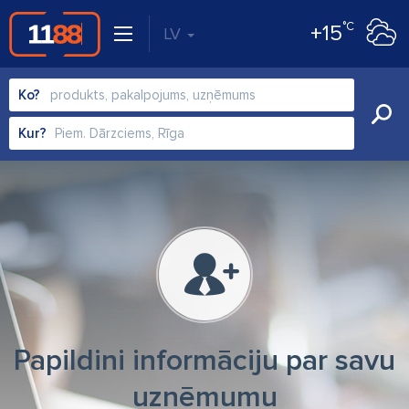
°C
+15
LV
Ko?
Kur?
Papildini informāciju par savu
uzņēmumu