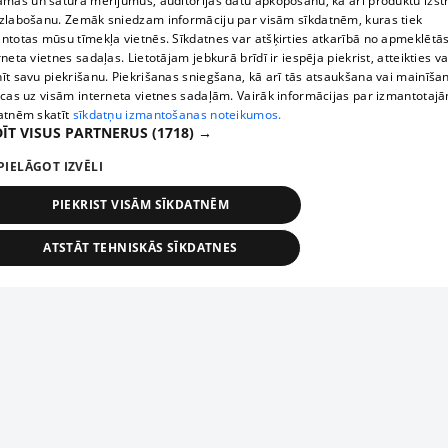
āmas un satura mērījumus, auditorijas datu apkopošanu, kā arī produktu izst
zlabošanu. Zemāk sniedzam informāciju par visām sīkdatnēm, kuras tiek
ntotas mūsu tīmekļa vietnēs. Sīkdatnes var atšķirties atkarībā no apmeklētā
rneta vietnes sadaļas. Lietotājam jebkurā brīdī ir iespēja piekrist, atteikties va
īt savu piekrišanu. Piekrišanas sniegšana, kā arī tās atsaukšana vai mainīša
ecas uz visām interneta vietnes sadaļām. Vairāk informācijas par izmantotaj
atnēm skatīt
sīkdatņu izmantošanas noteikumos.
ĪT VISUS PARTNERUS
(1718) →
PIELĀGOT IZVĒLI
PIEKRIST VISĀM SĪKDATNĒM
ATSTĀT TEHNISKĀS SĪKDATNES
TEHNISKĀS/OBLIGĀTĀS
STATISTIKAS
MĒRĶĒŠANA
FUNKCIONĀLĀS
NEKLASIFICĒTĀS
ehniskās/obligātās
Statistikas
Mērķēšana
Funkcionālās
Neklasificēt