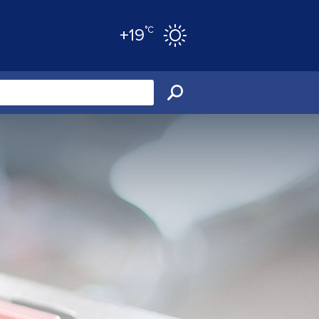
°C
+19