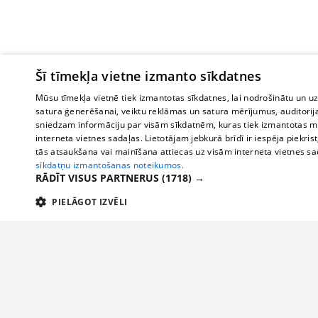
Šī tīmekļa vietne izmanto sīkdatnes
Mūsu tīmekļa vietnē tiek izmantotas sīkdatnes, lai nodrošinātu un u
satura ģenerēšanai, veiktu reklāmas un satura mērījumus, auditorij
sniedzam informāciju par visām sīkdatnēm, kuras tiek izmantotas mū
interneta vietnes sadaļas. Lietotājam jebkurā brīdī ir iespēja piekrist
tās atsaukšana vai mainīšana attiecas uz visām interneta vietnes s
sīkdatņu izmantošanas noteikumos.
RĀDĪT VISUS PARTNERUS
(1718) →
PIELĀGOT IZVĒLI
TEHNISKĀS/OBLIGĀTĀS
STATISTIKAS
M
Tehniskās/
Tehniskās/obligātās sīkdatnes nepieciešamas, lai lietotājs varētu brīvi apm