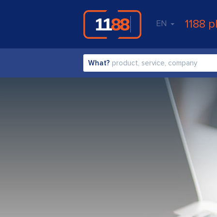
1188 p
EN
What?