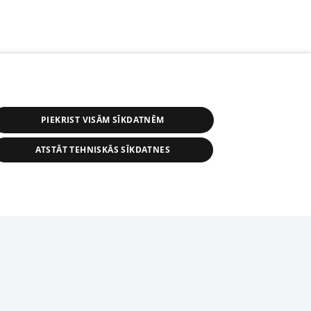
PIEKRIST VISĀM SĪKDATNĒM
ATSTĀT TEHNISKĀS SĪKDATNES
r distribution of 1188 database, its
nformation contained in the database, or
tion in any form is strictly prohibited.
tīmekļa vietne nevarēs pilnvērtīgi darboties un sniegt