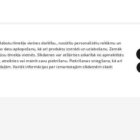
zlabotu tīmekļa vietnes darbību., nosūtītu personalizētu reklāmu un
as datu apkopošanu, kā arī produktu izstrādi un uzlabošanu. Zemāk
su tīmekļa vietnēs. Sīkdatnes var atšķirties atkarībā no apmeklētās
, atteikties vai mainīt savu piekrišanu. Piekrišanas sniegšana, kā arī
adaļām. Vairāk informācijas par izmantotajām sīkdatnēm skatīt
ĒRĶĒŠANA
FUNKCIONĀLĀS
NEKLASIFICĒTĀS
Reproduction, o
obligātās
Statistikas
Mērķēšana
Funkcionālās
Neklasificētās
parts or the i
parts of informa
eklēt un pārlūkot tīmekļa vietni un izmantot tās piedāvātās iespējas. Bez šīm sīkdatnēm 