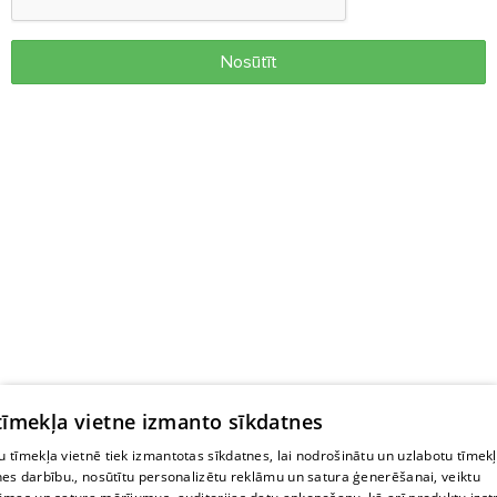
Nosūtīt
 tīmekļa vietne izmanto sīkdatnes
 tīmekļa vietnē tiek izmantotas sīkdatnes, lai nodrošinātu un uzlabotu tīmek
nes darbību., nosūtītu personalizētu reklāmu un satura ģenerēšanai, veiktu