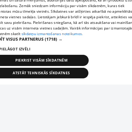
āmas un satura mērījumus, auditorijas datu apkopošanu, kā arī produktu izst
zlabošanu. Zemāk sniedzam informāciju par visām sīkdatnēm, kuras tiek
ntotas mūsu tīmekļa vietnēs. Sīkdatnes var atšķirties atkarībā no apmeklētā
rneta vietnes sadaļas. Lietotājam jebkurā brīdī ir iespēja piekrist, atteikties va
īt savu piekrišanu. Piekrišanas sniegšana, kā arī tās atsaukšana vai mainīša
ecas uz visām interneta vietnes sadaļām. Vairāk informācijas par izmantotaj
atnēm skatīt
sīkdatņu izmantošanas noteikumos.
ĪT VISUS PARTNERUS
(1718) →
PIELĀGOT IZVĒLI
PIEKRIST VISĀM SĪKDATNĒM
ATSTĀT TEHNISKĀS SĪKDATNES
TEHNISKĀS/OBLIGĀTĀS
STATISTIKAS
MĒRĶĒŠANA
FUNKCIONĀLĀS
NEKLASIFICĒTĀS
ehniskās/obligātās
Statistikas
Mērķēšana
Funkcionālās
Neklasificēt