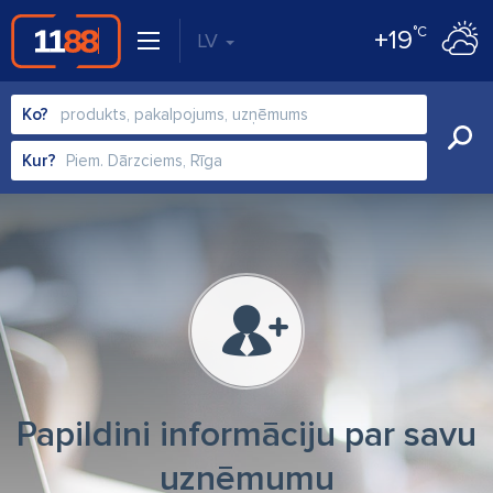
°C
+19
LV
Ko?
Kur?
Papildini informāciju par savu
uzņēmumu