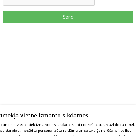
Send
 tīmekļa vietne izmanto sīkdatnes
 tīmekļa vietnē tiek izmantotas sīkdatnes, lai nodrošinātu un uzlabotu tīmek
nes darbību., nosūtītu personalizētu reklāmu un satura ģenerēšanai, veiktu