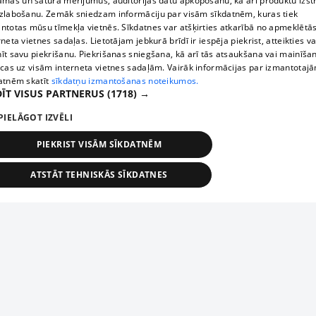
āmas un satura mērījumus, auditorijas datu apkopošanu, kā arī produktu izst
zlabošanu. Zemāk sniedzam informāciju par visām sīkdatnēm, kuras tiek
ntotas mūsu tīmekļa vietnēs. Sīkdatnes var atšķirties atkarībā no apmeklētā
rneta vietnes sadaļas. Lietotājam jebkurā brīdī ir iespēja piekrist, atteikties va
īt savu piekrišanu. Piekrišanas sniegšana, kā arī tās atsaukšana vai mainīša
ecas uz visām interneta vietnes sadaļām. Vairāk informācijas par izmantotaj
atnēm skatīt
sīkdatņu izmantošanas noteikumos.
ĪT VISUS PARTNERUS
(1718) →
PIELĀGOT IZVĒLI
PIEKRIST VISĀM SĪKDATNĒM
ATSTĀT TEHNISKĀS SĪKDATNES
TEHNISKĀS/OBLIGĀTĀS
STATISTIKAS
MĒRĶĒŠANA
FUNKCIONĀLĀS
NEKLASIFICĒTĀS
ehniskās/obligātās
Statistikas
Mērķēšana
Funkcionālās
Neklasificēt