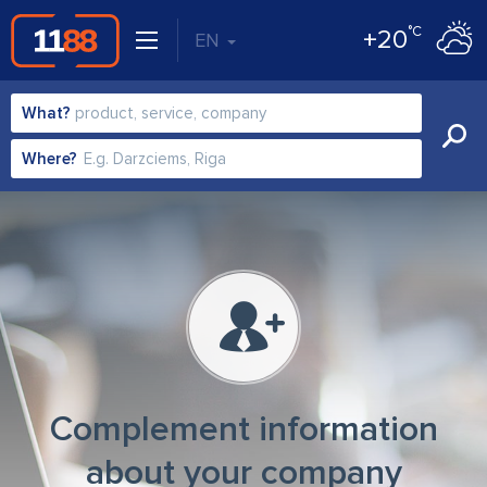
°C
+20
EN
What?
Where?
Complement information
about your company