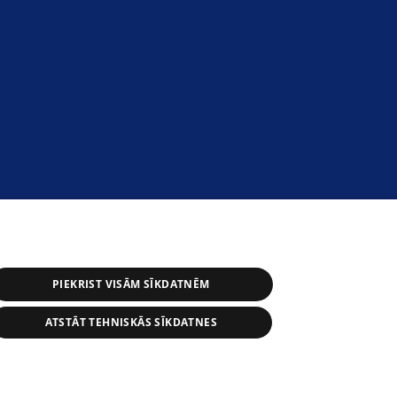
PIEKRIST VISĀM SĪKDATNĒM
ATSTĀT TEHNISKĀS SĪKDATNES