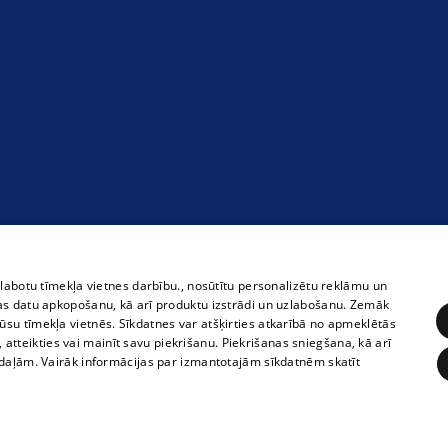
zlabotu tīmekļa vietnes darbību., nosūtītu personalizētu reklāmu un
as datu apkopošanu, kā arī produktu izstrādi un uzlabošanu. Zemāk
su tīmekļa vietnēs. Sīkdatnes var atšķirties atkarībā no apmeklētās
, atteikties vai mainīt savu piekrišanu. Piekrišanas sniegšana, kā arī
adaļām. Vairāk informācijas par izmantotajām sīkdatnēm skatīt