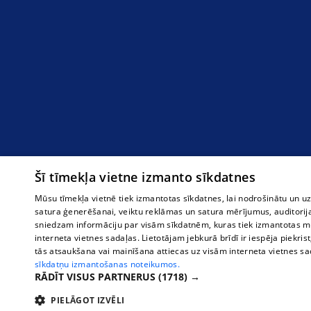
Šī tīmekļa vietne izmanto sīkdatnes
Mūsu tīmekļa vietnē tiek izmantotas sīkdatnes, lai nodrošinātu un u
satura ģenerēšanai, veiktu reklāmas un satura mērījumus, auditorij
sniedzam informāciju par visām sīkdatnēm, kuras tiek izmantotas mū
interneta vietnes sadaļas. Lietotājam jebkurā brīdī ir iespēja piekrist
tās atsaukšana vai mainīšana attiecas uz visām interneta vietnes s
sīkdatņu izmantošanas noteikumos.
RĀDĪT VISUS PARTNERUS
(1718) →
PIELĀGOT IZVĒLI