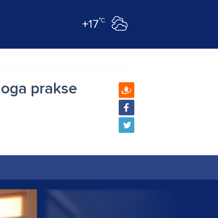
°C
+17
loga prakse