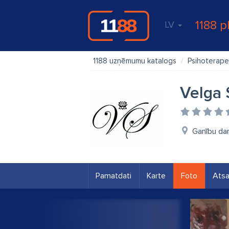
1188 p
LV
1188 uzņēmumu katalogs
Psihoterape
Velga 
Ganību dam
Pamatdati
Karte
Foto
Ats