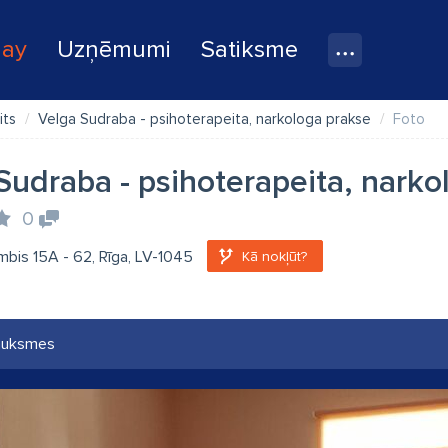
lay
Uzņēmumi
Satiksme
its
Velga Sudraba - psihoterapeita, narkologa prakse
Foto
Sudraba - psihoterapeita, narko
0
bis 15A - 62, Rīga, LV-1045
Kā nokļūt?
auksmes