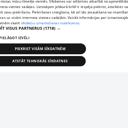
ntotas mūsu tīmekļa vietnēs. Sīkdatnes var atšķirties atkarībā no apmeklētā
rneta vietnes sadaļas. Lietotājam jebkurā brīdī ir iespēja piekrist, atteikties va
īt savu piekrišanu. Piekrišanas sniegšana, kā arī tās atsaukšana vai mainīša
ecas uz visām interneta vietnes sadaļām. Vairāk informācijas par izmantotaj
atnēm skatīt
sīkdatņu izmantošanas noteikumos.
ĪT VISUS PARTNERUS
(1718) →
PIELĀGOT IZVĒLI
PIEKRIST VISĀM SĪKDATNĒM
ATSTĀT TEHNISKĀS SĪKDATNES
TEHNISKĀS/OBLIGĀTĀS
STATISTIKAS
MĒRĶĒŠANA
FUNKCIONĀLĀS
NEKLASIFICĒTĀS
ehniskās/obligātās
Statistikas
Mērķēšana
Funkcionālās
Neklasificēt
niskās/obligātās sīkdatnes nepieciešamas, lai lietotājs varētu brīvi apmeklēt un pārlūk
Piesaki savu uzņēmumu
ekļa vietni un izmantot tās piedāvātās iespējas. Bez šīm sīkdatnēm tīmekļa vietne neva