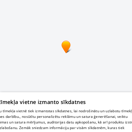
 tīmekļa vietne izmanto sīkdatnes
 tīmekļa vietnē tiek izmantotas sīkdatnes, lai nodrošinātu un uzlabotu tīmek
nes darbību., nosūtītu personalizētu reklāmu un satura ģenerēšanai, veiktu
āmas un satura mērījumus, auditorijas datu apkopošanu, kā arī produktu izst
zlabošanu. Zemāk sniedzam informāciju par visām sīkdatnēm, kuras tiek