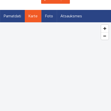
Pamatdati
Karte
Foto
Atsauksmes