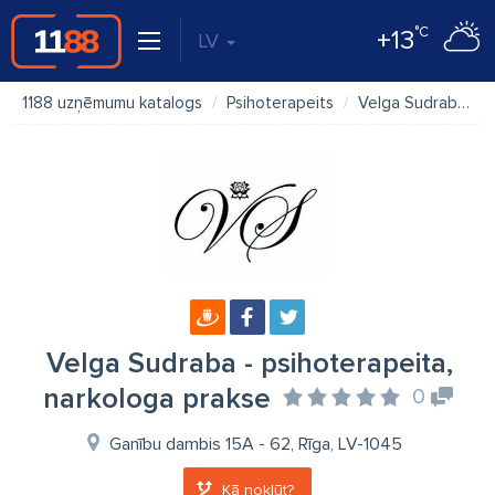
°C
+13
LV
1188 uzņēmumu katalogs
Psihoterapeits
Velga Sudraba - psihoterapeita, narkologa prakse
Velga Sudraba - psihoterapeita,
narkologa prakse
0
Ganību dambis 15A - 62, Rīga, LV-1045
Kā nokļūt?