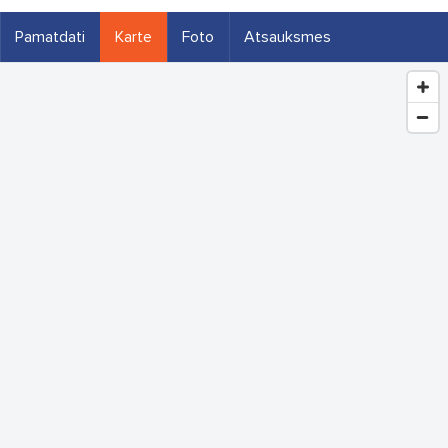
Pamatdati
Karte
Foto
Atsauksmes