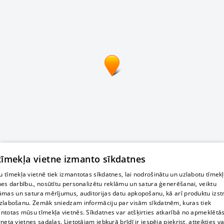
 tīmekļa vietne izmanto sīkdatnes
 tīmekļa vietnē tiek izmantotas sīkdatnes, lai nodrošinātu un uzlabotu tīmek
nes darbību., nosūtītu personalizētu reklāmu un satura ģenerēšanai, veiktu
āmas un satura mērījumus, auditorijas datu apkopošanu, kā arī produktu izst
zlabošanu. Zemāk sniedzam informāciju par visām sīkdatnēm, kuras tiek
ntotas mūsu tīmekļa vietnēs. Sīkdatnes var atšķirties atkarībā no apmeklētā
rneta vietnes sadaļas. Lietotājam jebkurā brīdī ir iespēja piekrist, atteikties va