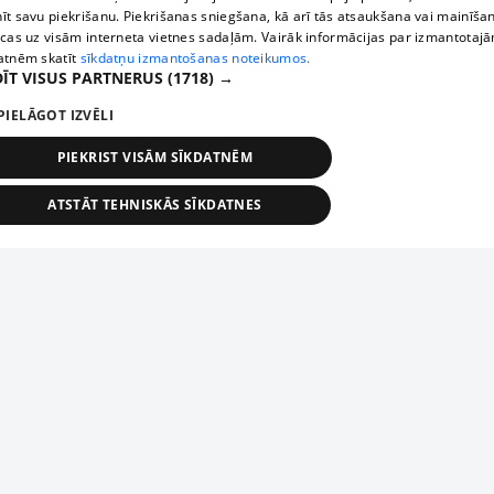
īt savu piekrišanu. Piekrišanas sniegšana, kā arī tās atsaukšana vai mainīša
ecas uz visām interneta vietnes sadaļām. Vairāk informācijas par izmantotaj
atnēm skatīt
sīkdatņu izmantošanas noteikumos.
ĪT VISUS PARTNERUS
(1718) →
PIELĀGOT IZVĒLI
PIEKRIST VISĀM SĪKDATNĒM
ATSTĀT TEHNISKĀS SĪKDATNES
TEHNISKĀS/OBLIGĀTĀS
STATISTIKAS
MĒRĶĒŠANA
FUNKCIONĀLĀS
NEKLASIFICĒTĀS
ehniskās/obligātās
Statistikas
Mērķēšana
Funkcionālās
Neklasificēt
niskās/obligātās sīkdatnes nepieciešamas, lai lietotājs varētu brīvi apmeklēt un pārlūk
Piesaki savu uzņēmumu
ekļa vietni un izmantot tās piedāvātās iespējas. Bez šīm sīkdatnēm tīmekļa vietne neva
nvērtīgi darboties un sniegt lietotājam nepieciešamo informāciju.
Ja tavs uzņēmums nav mūsu datubāzē, aizpildi vienkāršu