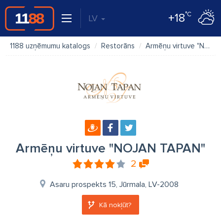
°C
+18
LV
1188 uzņēmumu katalogs
Restorāns
Armēņu virtuve "NOJAN TAPAN"
Armēņu virtuve "NOJAN TAPAN"
2
Asaru prospekts 15, Jūrmala, LV-2008
Kā nokļūt?