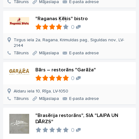
Tālrunis
Mājaslapa
E-pasta adrese
"Raganas Ķēķis" bistro
0
Tirgus iela 2a, Ragana, Krimuldas pag., Siguldas nov., LV-
2144
Tālrunis
Mājaslapa
E-pasta adrese
Bārs – restorāns "Garāža"
0
Aldaru iela 10, Rīga, LV-1050
Tālrunis
Mājaslapa
E-pasta adrese
"Brasērija restorāns", SIA "LAIPA UN
DĀRZS"
0