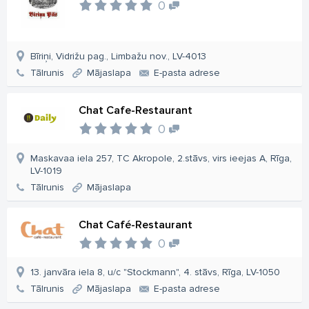
0
Bīriņi, Vidrižu pag., Limbažu nov., LV-4013
Tālrunis
Mājaslapa
E-pasta adrese
Chat Cafe-Restaurant
0
Maskavaa iela 257, TC Akropole, 2.stāvs, virs ieejas A, Rīga,
LV-1019
Tālrunis
Mājaslapa
Chat Café-Restaurant
0
13. janvāra iela 8, u/c "Stockmann", 4. stāvs, Rīga, LV-1050
Tālrunis
Mājaslapa
E-pasta adrese