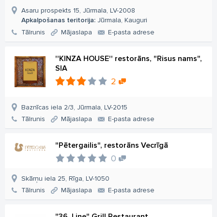
Asaru prospekts 15, Jūrmala, LV-2008
Apkalpošanas teritorija:
Jūrmala, Kauguri
Tālrunis
Mājaslapa
E-pasta adrese
''KINZA HOUSE'' restorāns, "Risus nams",
SIA
2
Baznīcas iela 2/3, Jūrmala, LV-2015
Tālrunis
Mājaslapa
E-pasta adrese
"Pētergailis", restorāns Vecrīgā
0
Skārņu iela 25, Rīga, LV-1050
Tālrunis
Mājaslapa
E-pasta adrese
"36. Line" Grill Restaurant