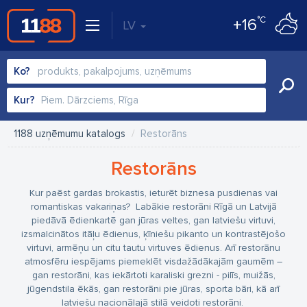
°C
+16
LV
Ko?
Kur?
1188 uzņēmumu katalogs
Restorāns
Restorāns
Kur paēst gardas brokastis, ieturēt biznesa pusdienas vai
romantiskas vakariņas? Labākie restorāni Rīgā un Latvijā
piedāvā ēdienkartē gan jūras veltes, gan latviešu virtuvi,
izsmalcinātos itāļu ēdienus, ķīniešu pikanto un kontrastējošo
virtuvi, armēņu un citu tautu virtuves ēdienus. Arī restorānu
atmosfēru iespējams piemeklēt visdažādākajām gaumēm –
gan restorāni, kas iekārtoti karaliski grezni - pilīs, muižās,
jūgendstila ēkās, gan restorāni pie jūras, sporta bāri, kā arī
latviešu nacionālajā stilā veidoti restorāni.