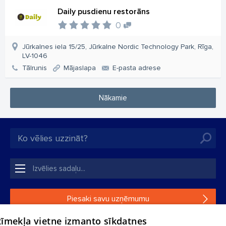
Daily pusdienu restorāns
0
Jūrkalnes iela 15/25, Jūrkalne Nordic Technology Park, Rīga,
LV-1046
Tālrunis
Mājaslapa
E-pasta adrese
Nākamie
Piesaki savu uzņēmumu
 tīmekļa vietne izmanto sīkdatnes
Ja tavs uzņēmums nav mūsu datubāzē, aizpildi vienkāršu