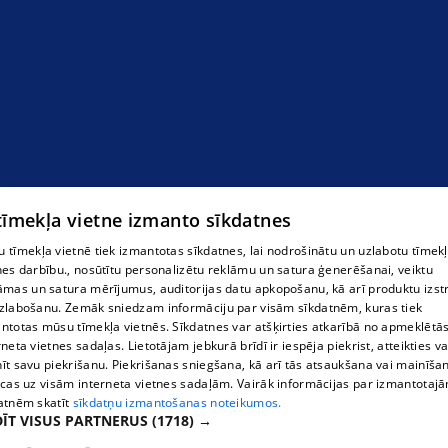
 tīmekļa vietne izmanto sīkdatnes
 tīmekļa vietnē tiek izmantotas sīkdatnes, lai nodrošinātu un uzlabotu tīmek
nes darbību., nosūtītu personalizētu reklāmu un satura ģenerēšanai, veiktu
āmas un satura mērījumus, auditorijas datu apkopošanu, kā arī produktu izst
zlabošanu. Zemāk sniedzam informāciju par visām sīkdatnēm, kuras tiek
ntotas mūsu tīmekļa vietnēs. Sīkdatnes var atšķirties atkarībā no apmeklētā
rneta vietnes sadaļas. Lietotājam jebkurā brīdī ir iespēja piekrist, atteikties va
īt savu piekrišanu. Piekrišanas sniegšana, kā arī tās atsaukšana vai mainīša
ecas uz visām interneta vietnes sadaļām. Vairāk informācijas par izmantotaj
atnēm skatīt
sīkdatņu izmantošanas noteikumos.
ĪT VISUS PARTNERUS
(1718) →