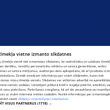
 tīmekļa vietne izmanto sīkdatnes
 tīmekļa vietnē tiek izmantotas sīkdatnes, lai nodrošinātu un uzlabotu tīmek
nes darbību., nosūtītu personalizētu reklāmu un satura ģenerēšanai, veiktu
āmas un satura mērījumus, auditorijas datu apkopošanu, kā arī produktu izst
zlabošanu. Zemāk sniedzam informāciju par visām sīkdatnēm, kuras tiek
ntotas mūsu tīmekļa vietnēs. Sīkdatnes var atšķirties atkarībā no apmeklētā
rneta vietnes sadaļas. Lietotājam jebkurā brīdī ir iespēja piekrist, atteikties va
īt savu piekrišanu. Piekrišanas sniegšana, kā arī tās atsaukšana vai mainīša
ecas uz visām interneta vietnes sadaļām. Vairāk informācijas par izmantotaj
atnēm skatīt
sīkdatņu izmantošanas noteikumos.
ĪT VISUS PARTNERUS
(1718) →