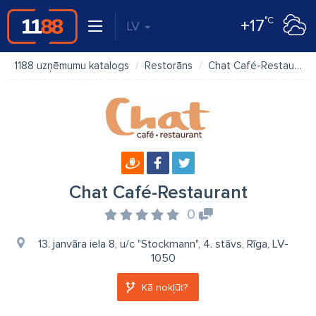
°C
+17
LV
1188 uzņēmumu katalogs
Restorāns
Chat Café-Restaurant
Chat Café-Restaurant
0
13. janvāra iela 8, u/c "Stockmann", 4. stāvs, Rīga, LV-
1050
Kā nokļūt?