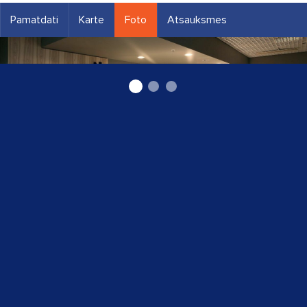
Pamatdati
Karte
Foto
Atsauksmes
kafejnīca un restorāns Chat