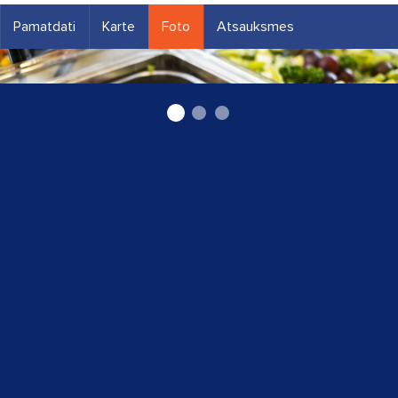
Pamatdati
Karte
Foto
Atsauksmes
ēdināšana lielos pasākumos