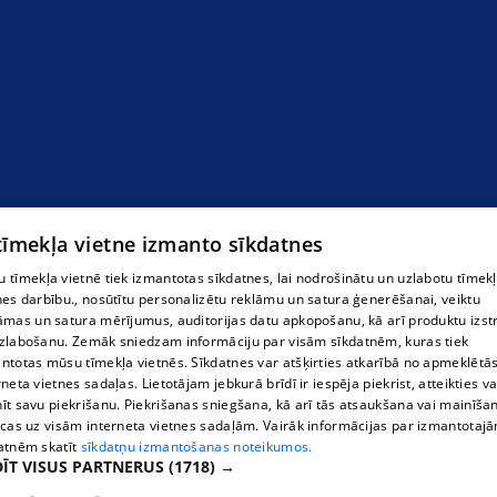
 tīmekļa vietne izmanto sīkdatnes
 tīmekļa vietnē tiek izmantotas sīkdatnes, lai nodrošinātu un uzlabotu tīmek
nes darbību., nosūtītu personalizētu reklāmu un satura ģenerēšanai, veiktu
āmas un satura mērījumus, auditorijas datu apkopošanu, kā arī produktu izst
zlabošanu. Zemāk sniedzam informāciju par visām sīkdatnēm, kuras tiek
ntotas mūsu tīmekļa vietnēs. Sīkdatnes var atšķirties atkarībā no apmeklētā
rneta vietnes sadaļas. Lietotājam jebkurā brīdī ir iespēja piekrist, atteikties va
īt savu piekrišanu. Piekrišanas sniegšana, kā arī tās atsaukšana vai mainīša
ecas uz visām interneta vietnes sadaļām. Vairāk informācijas par izmantotaj
atnēm skatīt
sīkdatņu izmantošanas noteikumos.
ĪT VISUS PARTNERUS
(1718) →