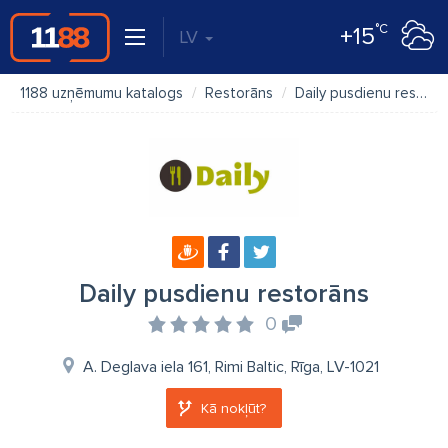
°C
+15
LV
1188 uzņēmumu katalogs
Restorāns
Daily pusdienu restorāns
Daily pusdienu restorāns
0
A. Deglava iela 161, Rimi Baltic, Rīga, LV-1021
Kā nokļūt?