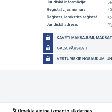
Juridiskā informācija:
Sa
Reģistrācijas numurs:
40
Reģistrs, Ierakstīts reģistrā:
Ko
Juridiskā adrese:
Rī
KAVĒTI MAKSĀJUMI, MAKSĀ
GADA PĀRSKATI
VĒSTURISKIE NOSAUKUMI U
Šī tīmekļa vietne izmanto sīkdatnes