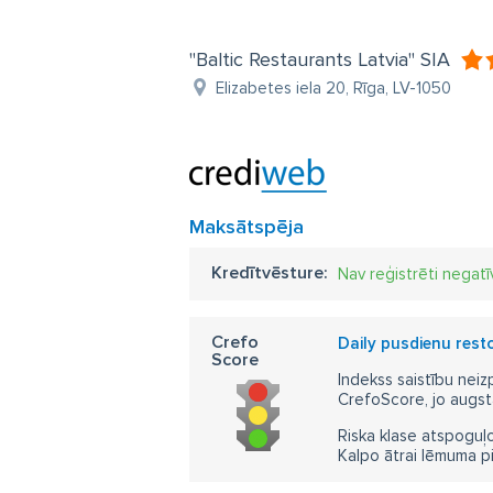
"Baltic Restaurants Latvia" SIA
Elizabetes iela 20, Rīga, LV-1050
Maksātspēja
Kredītvēsture:
Nav reģistrēti negatī
Crefo
Daily pusdienu rest
Score
Indekss saistību neiz
CrefoScore, jo augst
Riska klase atspoguļo
Kalpo ātrai lēmuma p