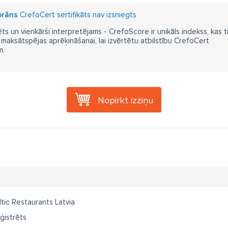
orāns
CrefoCert sertifikāts nav izsniegts
ts un vienkārši interpretējams - CrefoScore ir unikāls indekss, kas t
aksātspējas aprēķināšanai, lai izvērtētu atbilstību CrefoCert
m.
Nopirkt izziņu
ltic Restaurants Latvia
ģistrēts