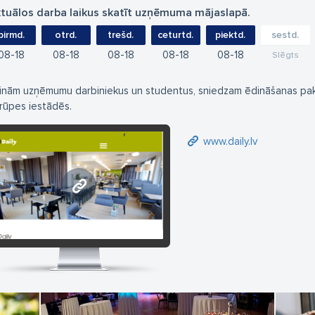
tuālos darba laikus skatīt uzņēmuma mājaslapā.
pirmd.
otrd.
trešd.
ceturtd.
piektd.
sestd.
08
18
08
18
08
18
08
18
08
18
Slēgts
inām uzņēmumu darbiniekus un studentus, sniedzam ēdināšanas pak
rūpes iestādēs.
www.daily.lv
www.daily.lv