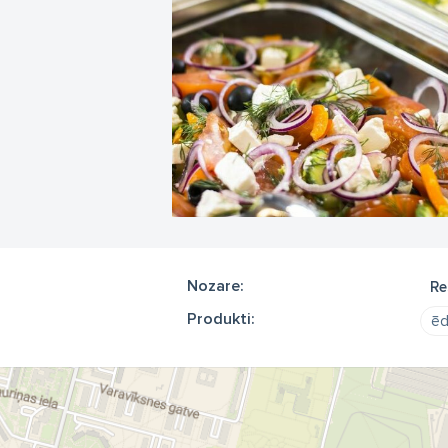
Nozare:
Re
Produkti:
ēd