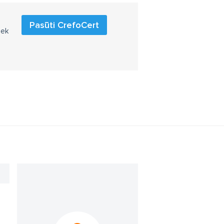
Pasūti CrefoCert
iek