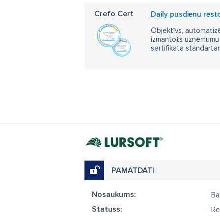
Crefo Cert
Daily pusdienu rest
Objektīvs, automatizē
izmantots uzņēmumu m
sertifikāta standarta
PAMATDATI
Nosaukums:
Ba
Statuss:
Re