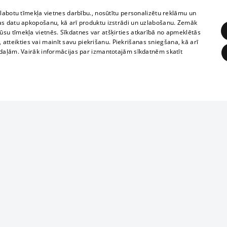
zlabotu tīmekļa vietnes darbību., nosūtītu personalizētu reklāmu un
as datu apkopošanu, kā arī produktu izstrādi un uzlabošanu. Zemāk
su tīmekļa vietnēs. Sīkdatnes var atšķirties atkarībā no apmeklētās
, atteikties vai mainīt savu piekrišanu. Piekrišanas sniegšana, kā arī
adaļām. Vairāk informācijas par izmantotajām sīkdatnēm skatīt
ĒRĶĒŠANA
FUNKCIONĀLĀS
NEKLASIFICĒTĀS
1188 datu bāze
obligātās
Statistikas
Mērķēšana
Funkcionālās
Neklasificētās
informācijas, v
izplatīšana jebk
eklēt un pārlūkot tīmekļa vietni un izmantot tās piedāvātās iespējas. Bez šīm sīkdatnēm 
aizliegta leju
mi
Kinoteātros
1188 web lapā 
, vilcieni,
TV programma
kategoriski ai
ksts
tiskie reisi
atļaujas.
Līguma noteikumi
ēja norādītais identifikators
u biļetes
360 Ziņas kontakti
īkfails tiek izmantots, lai saglabātu lietotāja piekrišanas statusu sīkdatnēm pašreizējā 