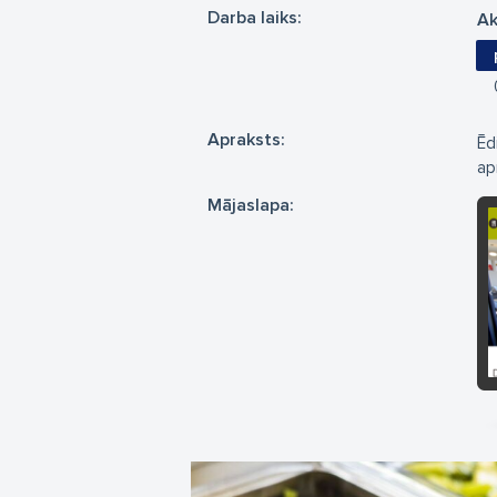
Darba laiks:
Ak
Apraksts:
Ēd
ap
Mājaslapa: