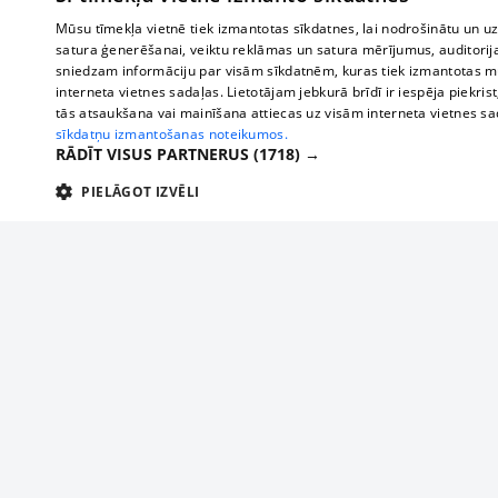
Mūsu tīmekļa vietnē tiek izmantotas sīkdatnes, lai nodrošinātu un u
satura ģenerēšanai, veiktu reklāmas un satura mērījumus, auditorij
sniedzam informāciju par visām sīkdatnēm, kuras tiek izmantotas mū
interneta vietnes sadaļas. Lietotājam jebkurā brīdī ir iespēja piekrist
tās atsaukšana vai mainīšana attiecas uz visām interneta vietnes s
sīkdatņu izmantošanas noteikumos.
RĀDĪT VISUS PARTNERUS
(1718) →
PIELĀGOT IZVĒLI
TEHNISKĀS/OBLIGĀTĀS
STATISTIKAS
M
Tehniskās/
Tehniskās/obligātās sīkdatnes nepieciešamas, lai lietotājs varētu brīvi apm
lietotājam nepieciešamo informāciju.
Par mums
Uzņēmu
Nodrošinātājs
/
Darbības
Reklāma
Autobusi
Nosaukums
Apra
Domēns
ilgums
starptau
Biznesa klientiem
delfi-adid
delfi.lv
1 gads
Izdev
Autobus
Tarifi
gdpr
measureadv.com
59
Šis s