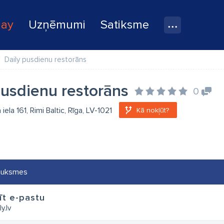
lay
Uzņēmumi
Satiksme
Daily pusdienu restorāns
pusdienu restorāns
0
iela 161, Rimi Baltic, Rīga, LV-1021
Kā nokļūt?
auksmes
īt e-pastu
y.lv