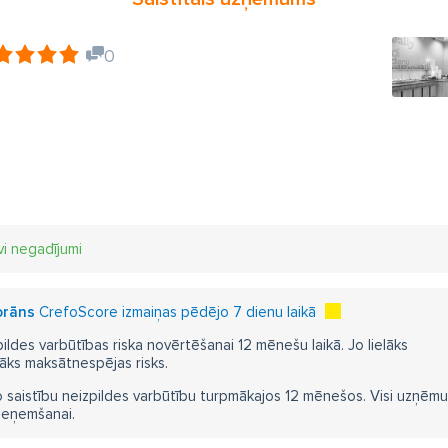
0
vi negadījumi
orāns
CrefoScore izmaiņas pēdējo 7 dienu laikā
pildes varbūtības riska novērtēšanai 12 mēnešu laikā. Jo lielāks
āks maksātnespējas risks.
 saistību neizpildes varbūtību turpmākajos 12 mēnešos. Visi uzņēmumi i
ieņemšanai.