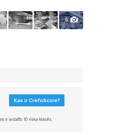
5
Kas ir CrefoScore?
r iedalīti 10 riska klasēs.