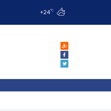
°C
+24