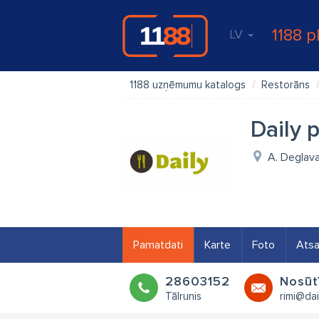
1188 p
LV
1188 uzņēmumu katalogs
Restorāns
Daily 
A. Deglava 
Pamatdati
Karte
Foto
Ats
28603152
Nosūt
Tālrunis
rimi@dail