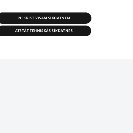
PIEKRIST VISĀM SĪKDATNĒM
ATSTĀT TEHNISKĀS SĪKDATNES
s, tās daļas vai datu bāzē iekļautās
ai informācijas daļas pavairošana vai
ādā formā stingri aizliegta. Tāpat arī ir
tīmekļa vietne nevarēs pilnvērtīgi darboties un sniegt
pielāde automātiskā režīmā. Jebkura
publicētā materiāla pārpublicēšana ir
zliegta bez 1188 web lapas redakcijas
domēnā.