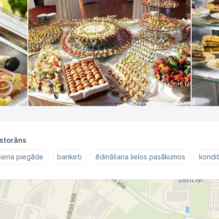
storāns
iena piegāde
banketi
ēdināšana lielos pasākumos
kondi