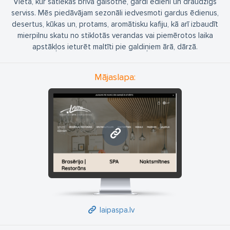
Vieta, kur satiekas brīva gaisotne, gardi ēdieni un draudzīgs
serviss. Mēs piedāvājam sezonāli iedvesmoti gardus ēdienus,
desertus, kūkas un, protams, aromātisku kafiju, kā arī izbaudīt
mierpilnu skatu no stiklotās verandas vai piemērotos laika
apstākļos ieturēt maltīti pie galdiņiem ārā, dārzā.
Mājaslapa:
laipaspa.lv
laipaspa.lv