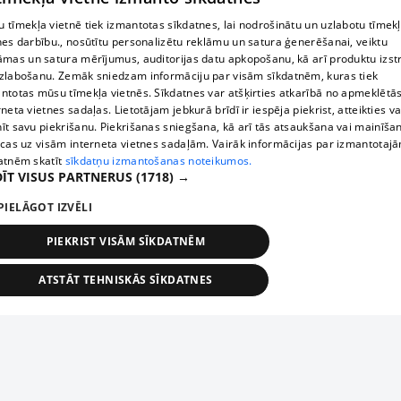
 tīmekļa vietnē tiek izmantotas sīkdatnes, lai nodrošinātu un uzlabotu tīmek
nes darbību., nosūtītu personalizētu reklāmu un satura ģenerēšanai, veiktu
āmas un satura mērījumus, auditorijas datu apkopošanu, kā arī produktu izst
zlabošanu. Zemāk sniedzam informāciju par visām sīkdatnēm, kuras tiek
ntotas mūsu tīmekļa vietnēs. Sīkdatnes var atšķirties atkarībā no apmeklētā
rneta vietnes sadaļas. Lietotājam jebkurā brīdī ir iespēja piekrist, atteikties va
īt savu piekrišanu. Piekrišanas sniegšana, kā arī tās atsaukšana vai mainīša
ecas uz visām interneta vietnes sadaļām. Vairāk informācijas par izmantotaj
atnēm skatīt
sīkdatņu izmantošanas noteikumos.
ĪT VISUS PARTNERUS
(1718) →
PIELĀGOT IZVĒLI
PIEKRIST VISĀM SĪKDATNĒM
ATSTĀT TEHNISKĀS SĪKDATNES
TEHNISKĀS/OBLIGĀTĀS
STATISTIKAS
MĒRĶĒŠANA
FUNKCIONĀLĀS
NEKLASIFICĒTĀS