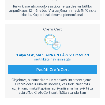
Riska klase atspoguļo saistību neizpildes varbūtību
turpmākajos 12 mēnešos. Visi uzņēmumi ir iedalīti 10 riska
klasēs. Kalpo ātrai lēmuma pieņemšanai.
Crefo Cert
"Laipa SPA", SIA "LAIPA UN DĀRZS"
CrefoCert
sertifikāts nav izsniegts
Pasūti CrefoCert
Objektīvs, automatizēts un vienkārši interpretējams -
CrefoScore ir unikāls indekss, kas tiek izmantots
uzņēmumu maksātspējas aprēķināšanai, lai izvērtētu
atbilstību CrefoCert sertifikāta standartam.