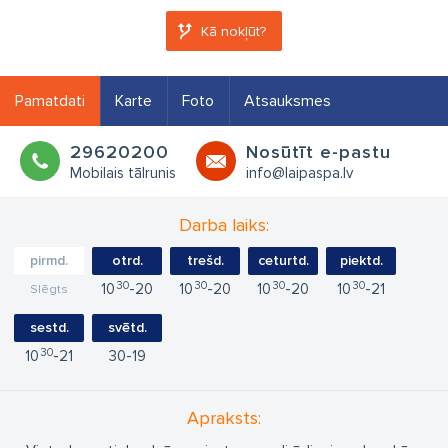
Kā nokļūt?
Pamatdati
Karte
Foto
Atsauksmes
29620200
Nosūtīt e-pastu
Mobilais tālrunis
info@laipaspa.lv
Darba laiks:
pirmd.
otrd.
trešd.
ceturtd.
piektd.
30
30
30
30
10
20
10
20
10
20
10
21
Slēgts
sestd.
svētd.
30
10
21
30
19
Apraksts: