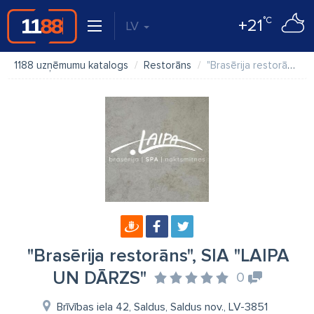
°C
+21
LV
1188 uzņēmumu katalogs
Restorāns
"Brasērija restorāns", SIA "LAIPA UN DĀRZS"
"Brasērija restorāns", SIA "LAIPA
UN DĀRZS"
0
Brīvības iela 42, Saldus, Saldus nov., LV-3851