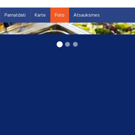
Pamatdati
Karte
Foto
Atsauksmes
pašapkalpošanās restorāns