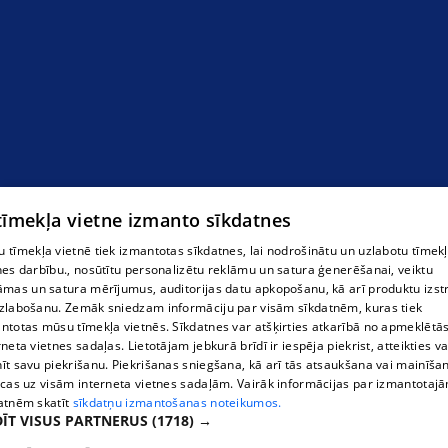
 tīmekļa vietne izmanto sīkdatnes
 tīmekļa vietnē tiek izmantotas sīkdatnes, lai nodrošinātu un uzlabotu tīmek
nes darbību., nosūtītu personalizētu reklāmu un satura ģenerēšanai, veiktu
āmas un satura mērījumus, auditorijas datu apkopošanu, kā arī produktu izst
zlabošanu. Zemāk sniedzam informāciju par visām sīkdatnēm, kuras tiek
ntotas mūsu tīmekļa vietnēs. Sīkdatnes var atšķirties atkarībā no apmeklētā
rneta vietnes sadaļas. Lietotājam jebkurā brīdī ir iespēja piekrist, atteikties va
īt savu piekrišanu. Piekrišanas sniegšana, kā arī tās atsaukšana vai mainīša
ecas uz visām interneta vietnes sadaļām. Vairāk informācijas par izmantotaj
atnēm skatīt
sīkdatņu izmantošanas noteikumos.
ĪT VISUS PARTNERUS
(1718) →