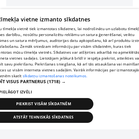
 tīmekļa vietne izmanto sīkdatnes
 tīmekļa vietnē tiek izmantotas sīkdatnes, lai nodrošinātu un uzlabotu tīmek
nes darbību., nosūtītu personalizētu reklāmu un satura ģenerēšanai, veiktu
āmas un satura mērījumus, auditorijas datu apkopošanu, kā arī produktu izst
zlabošanu. Zemāk sniedzam informāciju par visām sīkdatnēm, kuras tiek
ntotas mūsu tīmekļa vietnēs. Sīkdatnes var atšķirties atkarībā no apmeklētā
rneta vietnes sadaļas. Lietotājam jebkurā brīdī ir iespēja piekrist, atteikties va
īt savu piekrišanu. Piekrišanas sniegšana, kā arī tās atsaukšana vai mainīša
ecas uz visām interneta vietnes sadaļām. Vairāk informācijas par izmantotaj
atnēm skatīt
sīkdatņu izmantošanas noteikumos.
ĪT VISUS PARTNERUS
(1718) →
PIELĀGOT IZVĒLI
PIEKRIST VISĀM SĪKDATNĒM
ATSTĀT TEHNISKĀS SĪKDATNES
TEHNISKĀS/OBLIGĀTĀS
STATISTIKAS
MĒRĶĒŠANA