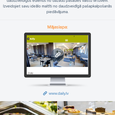
daudzveidīgus ēdienus no dažādu pasaules valstu virtuvēm.
Izveidojiet savu ideālo maltīti no daudzveidīgā pašapkalpošanās
piedāvājuma.
Mājaslapa:
www.daily.lv
www.daily.lv