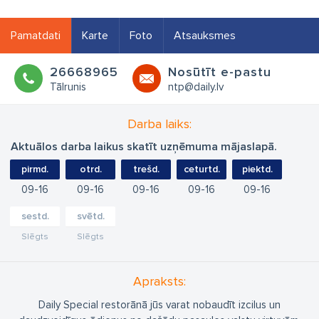
Pamatdati
Karte
Foto
Atsauksmes
26668965
Nosūtīt e-pastu
Tālrunis
ntp@daily.lv
Darba laiks:
Aktuālos darba laikus skatīt uzņēmuma mājaslapā.
pirmd.
otrd.
trešd.
ceturtd.
piektd.
09
16
09
16
09
16
09
16
09
16
sestd.
svētd.
Slēgts
Slēgts
Apraksts:
Daily Special restorānā jūs varat nobaudīt izcilus un