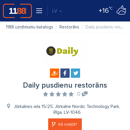
°C
+16
LV
1188 uzņēmumu katalogs
Restorāns
Daily pusdienu restorāns
Daily pusdienu restorāns
0
Jūrkalnes iela 15/25, Jūrkalne Nordic Technology Park,
Rīga, LV-1046
Kā nokļūt?