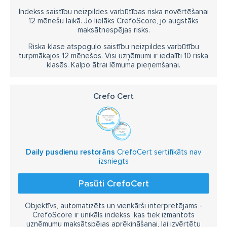
Indekss saistību neizpildes varbūtības riska novērtēšanai
12 mēnešu laikā. Jo lielāks CrefoScore, jo augstāks
maksātnespējas risks.
Riska klase atspoguļo saistību neizpildes varbūtību
turpmākajos 12 mēnešos. Visi uzņēmumi ir iedalīti 10 riska
klasēs. Kalpo ātrai lēmuma pieņemšanai.
Crefo Cert
Daily pusdienu restorāns
CrefoCert sertifikāts nav
izsniegts
Pasūti CrefoCert
Objektīvs, automatizēts un vienkārši interpretējams -
CrefoScore ir unikāls indekss, kas tiek izmantots
uzņēmumu maksātspējas aprēķināšanai, lai izvērtētu