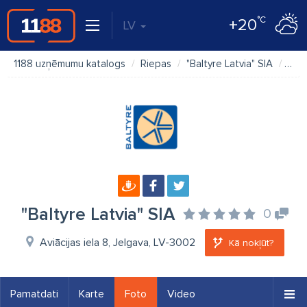
°C
+20
LV
1188 uzņēmumu katalogs
Riepas
"Baltyre Latvia" SIA
Fot
"Baltyre Latvia" SIA
0
Aviācijas iela 8, Jelgava, LV-3002
Kā nokļūt?
Pamatdati
Karte
Foto
Video