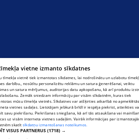
 tīmekļa vietne izmanto sīkdatnes
 tīmekļa vietnē tiek izmantotas sīkdatnes, lai nodrošinātu un uzlabotu tīmek
nes darbību., nosūtītu personalizētu reklāmu un satura ģenerēšanai, veiktu
āmas un satura mērījumus, auditorijas datu apkopošanu, kā arī produktu izst
zlabošanu. Zemāk sniedzam informāciju par visām sīkdatnēm, kuras tiek
ntotas mūsu tīmekļa vietnēs. Sīkdatnes var atšķirties atkarībā no apmeklētā
rneta vietnes sadaļas. Lietotājam jebkurā brīdī ir iespēja piekrist, atteikties va
īt savu piekrišanu. Piekrišanas sniegšana, kā arī tās atsaukšana vai mainīša
ecas uz visām interneta vietnes sadaļām. Vairāk informācijas par izmantotaj
atnēm skatīt
sīkdatņu izmantošanas noteikumos.
ĪT VISUS PARTNERUS
(1718) →