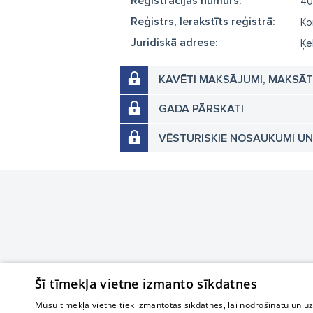
Reģistrācijas numurs:
40
Reģistrs, Ierakstīts reģistrā:
Ko
Juridiskā adrese:
Ķe
KAVĒTI MAKSĀJUMI, MAKSĀ
GADA PĀRSKATI
VĒSTURISKIE NOSAUKUMI U
Šī tīmekļa vietne izmanto sīkdatnes
Mūsu tīmekļa vietnē tiek izmantotas sīkdatnes, lai nodrošinātu un u