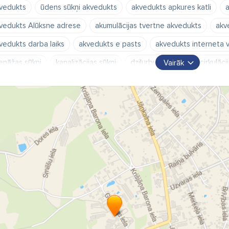
vedukts
ūdens sūkņi akvedukts
akvedukts apkures katli
a
vedukts Alūksne adrese
akumulācijas tvertne akvedukts
akv
vedukts darba laiks
akvedukts e pasts
akvedukts interneta v
enāžas sūkņi
kanalizācijas sūkņi
dziļurbuma sūkņi
cirkulāci
Vairāk
seina sūkņi
dozēšanas sūkņi
sūkņi dīzeļdegvielai
sūkņi eļļ
 degvielu darbināmi ūdens sūkņi
ģeneratori
ūdens filtri
at
iedkatli
spiedtvertnes
izplešanās tvertnes
izplešanās tra
drofori
polietilēna tvertnes
krāni
jaucējkrāni
notekas
rmometri
manometri
termoreleji
siltummaiņi
ūdens sildī
anulu katli
granulu kamīni
siltumsūkņi
kombinētie sildītāji
ektriskie apkures katli
radiatori
siltās grīdas
dvieļu žāvētāj
ens skaitītāji
siltuma skaitītāji
cauruļu izolācija
cauruļu sti
para caurules
daudzslāņu caurules
polietilēna caurules
k