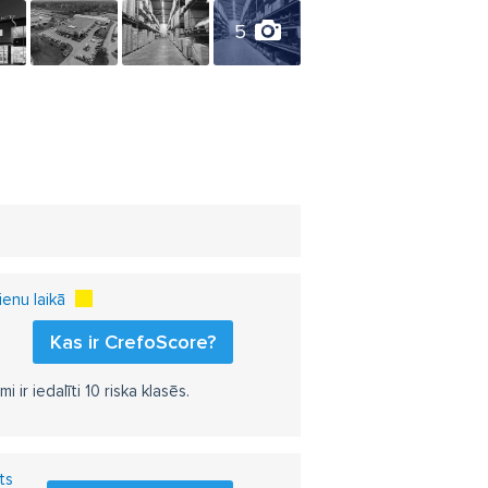
5
enu laikā
Kas ir CrefoScore?
r iedalīti 10 riska klasēs.
ts