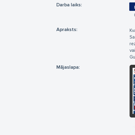
Darba laiks:
Apraksts:
Kv
Sa
re
va
Gu
Mājaslapa: