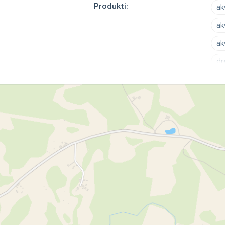
Produkti:
ak
ak
ak
dr
ba
ar
sp
hi
te
gr
el
ūd
ka