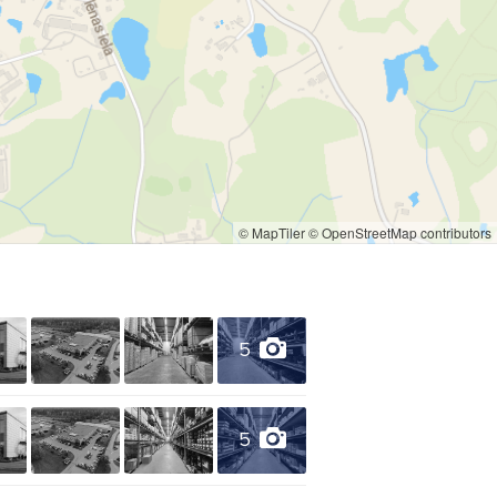
skatakas
skeptiķi
dārza šļūtenes
ri
dekoratīvie dīķi
© MapTiler
© OpenStreetMap contributors
5
5