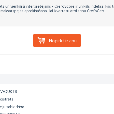
ts un vienkārši interpretējams - CrefoScore ir unikāls indekss, kas t
aksātspējas aprēķināšanai, lai izvērtētu atbilstību CrefoCert
m.
Nopirkt izziņu
KVEDUKTS
ģistrēts
ciju sabiedrība