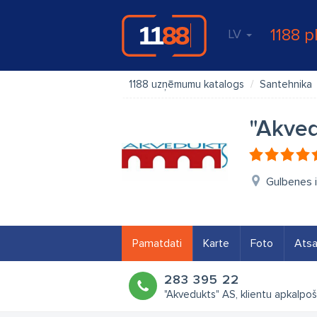
1188 p
LV
1188 uzņēmumu katalogs
Santehnika
"Akved
Gulbenes i
Pamatdati
Karte
Foto
Ats
283 395 22
"Akvedukts" AS, klientu apkalpo