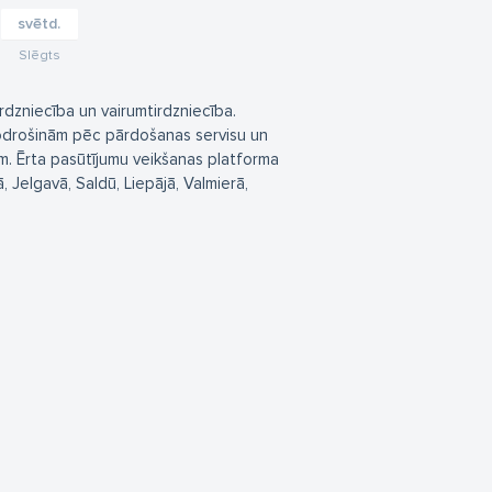
svētd.
Slēgts
dzniecība un vairumtirdzniecība.
drošinām pēc pārdošanas servisu un
. Ērta pasūtījumu veikšanas platforma
, Jelgavā, Saldū, Liepājā, Valmierā,