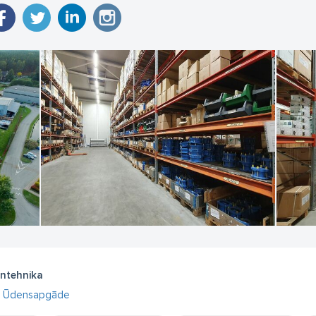
ntehnika
Ūdensapgāde