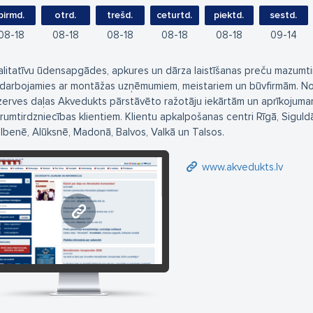
pirmd.
otrd.
trešd.
ceturtd.
piektd.
sestd.
08
18
08
18
08
18
08
18
08
18
09
14
alitatīvu ūdensapgādes, apkures un dārza laistīšanas preču mazumtir
darbojamies ar montāžas uzņēmumiem, meistariem un būvfirmām. No
zerves daļas Akvedukts pārstāvēto ražotāju iekārtām un aprīkojumam
irumtirdzniecības klientiem. Klientu apkalpošanas centri Rīgā, Siguldā
lbenē, Alūksnē, Madonā, Balvos, Valkā un Talsos.
www.akvedukts.lv
www.akvedukts.lv