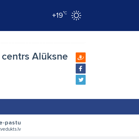
°C
+19
 centrs Alūksne
 e-pastu
vedukts.lv