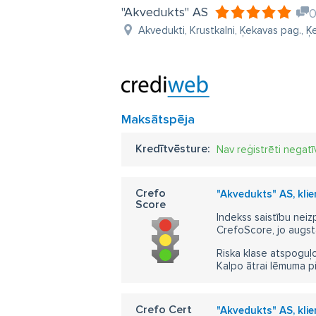
"Akvedukts" AS
Akvedukti, Krustkalni, Ķekavas pag., Ķe
Maksātspēja
Kredītvēsture:
Nav reģistrēti negatī
Crefo
"Akvedukts" AS, kli
Score
Indekss saistību neiz
CrefoScore, jo augst
Riska klase atspoguļo
Kalpo ātrai lēmuma p
Crefo Cert
"Akvedukts" AS, kli