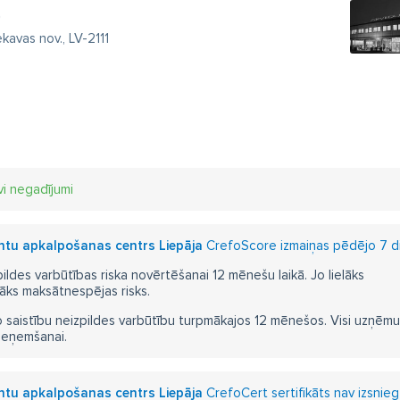
0
kavas nov., LV-2111
vi negadījumi
entu apkalpošanas centrs Liepāja
CrefoScore izmaiņas pēdējo 7 di
pildes varbūtības riska novērtēšanai 12 mēnešu laikā. Jo lielāks
āks maksātnespējas risks.
 saistību neizpildes varbūtību turpmākajos 12 mēnešos. Visi uzņēmumi i
ieņemšanai.
entu apkalpošanas centrs Liepāja
CrefoCert sertifikāts nav izsnieg