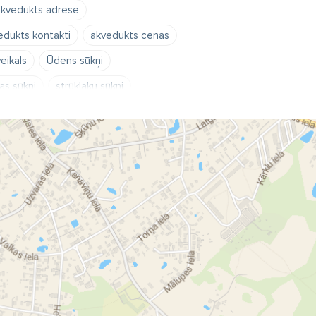
kvedukts adrese
edukts kontakti
akvedukts cenas
eikals
Ūdens sūkņi
jas sūkņi
strūklaku sūkņi
ai
kaļķotāji
atdzelžotāji
santehnika
uki
akumulācijas tvertnes
trapi
aizbīdņi
ventiļi
tāji
apkures katli
gāzes katli
elektriskie ūdens sildītāji
i
dūmvadi
siltumnesēji
prinājumi
vara caurules
analizācijas caurules