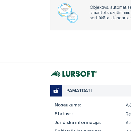
Objektīvs, automatizē
izmantots uzņēmumu m
sertifikāta standarta
PAMATDATI
Nosaukums:
A
Statuss:
Re
Juridiskā informācija:
Ak