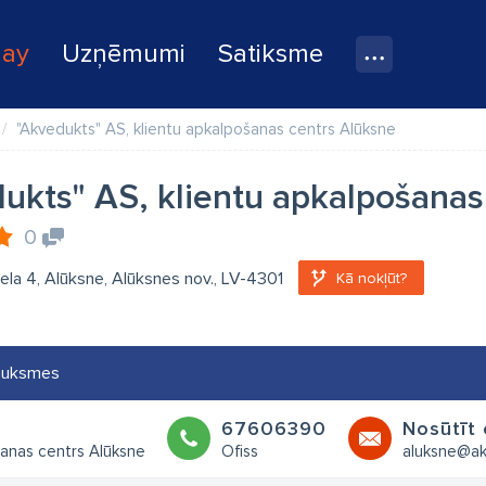
lay
Uzņēmumi
Satiksme
"Akvedukts" AS, klientu apkalpošanas centrs Alūksne
ukts" AS, klientu apkalpošanas
0
ela 4, Alūksne, Alūksnes nov., LV-4301
Kā nokļūt?
auksmes
67606390
Nosūtīt
šanas centrs Alūksne
Ofiss
aluksne@ak