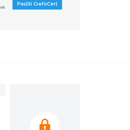
Pasūti CrefoCert
iek