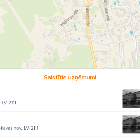
enāžas caurules
caurtekas
kanalizācijas akas
aku vāki
oloģiskā attīrīšana
laistīšanas ierīces
laistīšanas šļūtenes
zemes laistīšanas sistēmas
šļūteņu rati
strūklakas
dīķu filt
mūdens prožektori
aeratori
strauti
ūdenskritumi
Saistītie uzņēmumi
0
 LV-2111
0
kavas nov., LV-2111