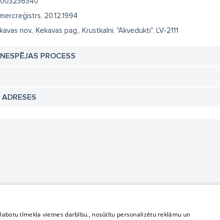
003236340
mercreģistrs, 20.12.1994
kavas nov., Ķekavas pag., Krustkalni, "Akvedukti", LV-2111
TNESPĒJAS PROCESS
N ADRESES
zlabotu tīmekļa vietnes darbību., nosūtītu personalizētu reklāmu un