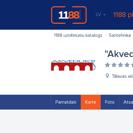
1188 p
LV
1188 uzņēmumu katalogs
Santehnika
"Akved
Tālavas iel
Pamatdati
Karte
Foto
Ats