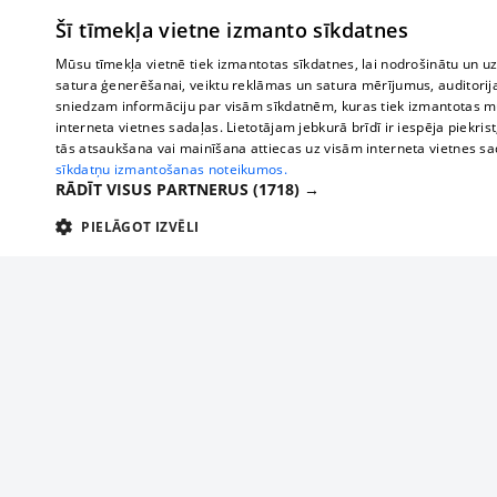
Šī tīmekļa vietne izmanto sīkdatnes
Mūsu tīmekļa vietnē tiek izmantotas sīkdatnes, lai nodrošinātu un u
satura ģenerēšanai, veiktu reklāmas un satura mērījumus, auditorij
sniedzam informāciju par visām sīkdatnēm, kuras tiek izmantotas mū
interneta vietnes sadaļas. Lietotājam jebkurā brīdī ir iespēja piekrist
tās atsaukšana vai mainīšana attiecas uz visām interneta vietnes s
sīkdatņu izmantošanas noteikumos.
RĀDĪT VISUS PARTNERUS
(1718) →
PIELĀGOT IZVĒLI
TEHNISKĀS/OBLIGĀTĀS
STATISTIKAS
M
Tehniskās/
Tehniskās/obligātās sīkdatnes nepieciešamas, lai lietotājs varētu brīvi apm
lietotājam nepieciešamo informāciju.
Par mums
Uzņēmu
Nodrošinātājs
/
Darbības
Reklāma
Autobusi
Nosaukums
Apra
Domēns
ilgums
starptau
Biznesa klientiem