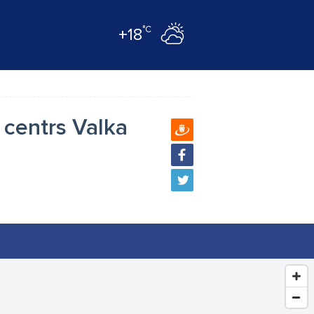
°C
+18
 centrs Valka