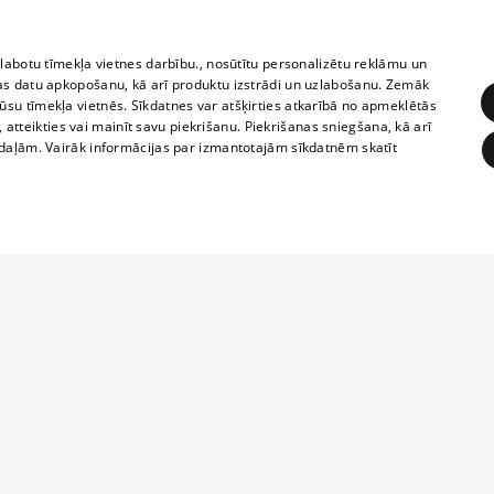
zlabotu tīmekļa vietnes darbību., nosūtītu personalizētu reklāmu un
as datu apkopošanu, kā arī produktu izstrādi un uzlabošanu. Zemāk
su tīmekļa vietnēs. Sīkdatnes var atšķirties atkarībā no apmeklētās
, atteikties vai mainīt savu piekrišanu. Piekrišanas sniegšana, kā arī
adaļām. Vairāk informācijas par izmantotajām sīkdatnēm skatīt
ĒRĶĒŠANA
FUNKCIONĀLĀS
NEKLASIFICĒTĀS
1188 datu bāze
obligātās
Statistikas
Mērķēšana
Funkcionālās
Neklasificētās
informācijas, v
izplatīšana jebk
eklēt un pārlūkot tīmekļa vietni un izmantot tās piedāvātās iespējas. Bez šīm sīkdatnēm 
aizliegta leju
mi
Kinoteātros
1188 web lapā 
, vilcieni,
TV programma
kategoriski ai
ksts
tiskie reisi
atļaujas.
Līguma noteikumi