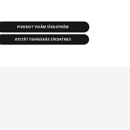
PIEKRIST VISĀM SĪKDATNĒM
ATSTĀT TEHNISKĀS SĪKDATNES
s, tās daļas vai datu bāzē iekļautās
ai informācijas daļas pavairošana vai
ādā formā stingri aizliegta. Tāpat arī ir
tīmekļa vietne nevarēs pilnvērtīgi darboties un sniegt
pielāde automātiskā režīmā. Jebkura
publicētā materiāla pārpublicēšana ir
zliegta bez 1188 web lapas redakcijas