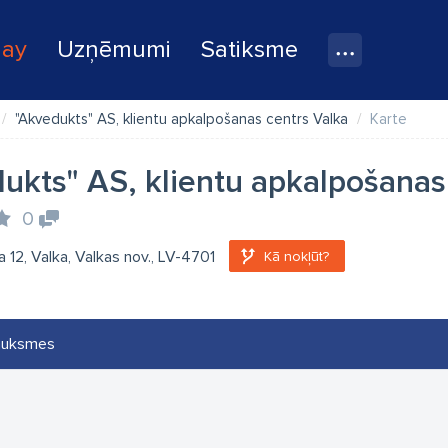
lay
Uzņēmumi
Satiksme
"Akvedukts" AS, klientu apkalpošanas centrs Valka
Karte
ukts" AS, klientu apkalpošanas
0
a 12, Valka, Valkas nov., LV-4701
Kā nokļūt?
auksmes