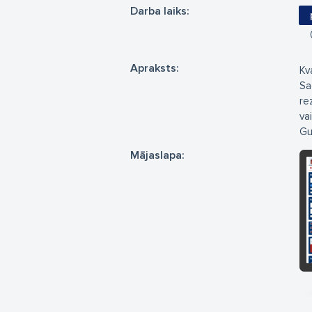
Darba laiks:
Apraksts:
Kv
Sa
re
va
Gu
Mājaslapa: