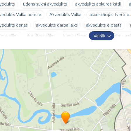
vedukts
ūdens sūkņi akvedukts
akvedukts apkures katli
a
vedukts Valka adrese
Akvedukts Valka
akumulācijas tvertne
vedukts cenas
akvedukts darba laiks
akvedukts e pasts
ens sūkņi
drenāžas sūkņi
kanalizācijas sūkņi
dziļurbuma s
Vairāk
rūklaku sūkņi
baseina sūkņi
dozēšanas sūkņi
sūkņi dīzeļde
 degvielu darbināmi ūdens sūkņi
ģeneratori
ūdens filtri
at
iedkatli
spiedtvertnes
izplešanās tvertnes
izplešanās tra
drofori
polietilēna tvertnes
krāni
jaucējkrāni
notekas
rmometri
manometri
termoreleji
siltummaiņi
ūdens sildī
anulu katli
granulu kamīni
siltumsūkņi
kombinētie sildītāji
ektriskie apkures katli
radiatori
siltās grīdas
dvieļu žāvētāj
ens skaitītāji
siltuma skaitītāji
cauruļu izolācija
cauruļu sti
para caurules
daudzslāņu caurules
polietilēna caurules
k