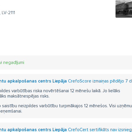
0
 LV-2111
vi negadījumi
entu apkalpošanas centrs Liepāja
CrefoScore izmaiņas pēdējo 7 di
pildes varbūtības riska novērtēšanai 12 mēnešu laikā. Jo lielāks
āks maksātnespējas risks.
 saistību neizpildes varbūtību turpmākajos 12 mēnešos. Visi uzņēmumi i
ieņemšanai.
entu apkalpošanas centrs Liepāja
CrefoCert sertifikāts nav izsnieg