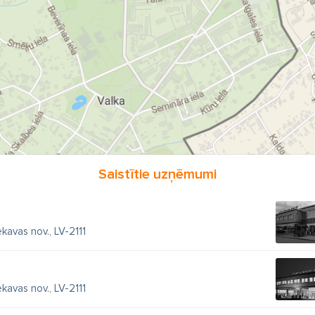
enāžas caurules
caurtekas
kanalizācijas akas
aku vāki
oloģiskā attīrīšana
laistīšanas ierīces
laistīšanas šļūtenes
zemes laistīšanas sistēmas
šļūteņu rati
strūklakas
dīķu filt
mūdens prožektori
aeratori
strauti
ūdenskritumi
Saistītie uzņēmumi
0
kavas nov., LV-2111
0
kavas nov., LV-2111