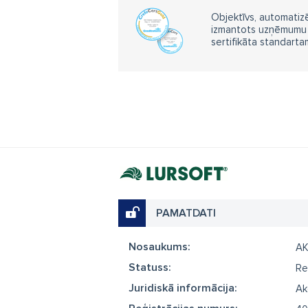
Objektīvs, automatizē
izmantots uzņēmumu m
sertifikāta standarta
PAMATDATI
Nosaukums:
A
Statuss:
Re
Juridiskā informācija:
Ak