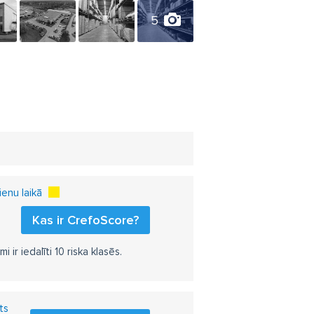
5
enu laikā
Kas ir CrefoScore?
r iedalīti 10 riska klasēs.
ts