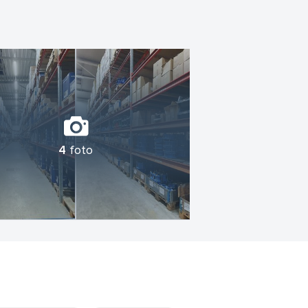
4
foto