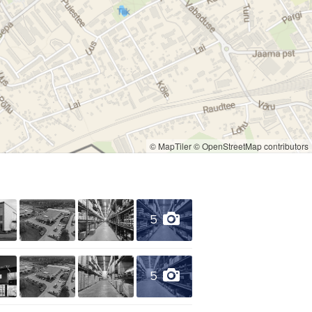
skatakas
skeptiķi
dārza šļūtenes
ri
dekoratīvie dīķi
© MapTiler
© OpenStreetMap contributors
5
5