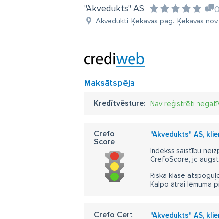
"Akvedukts" AS
Akvedukti, Ķekavas pag., Ķekavas nov.,
Maksātspēja
Kredītvēsture:
Nav reģistrēti negatī
Crefo
"Akvedukts" AS, kli
Score
Indekss saistību neiz
CrefoScore, jo augst
Riska klase atspoguļo
Kalpo ātrai lēmuma p
Crefo Cert
"Akvedukts" AS, kli