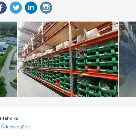
ntehnika
Ūdensapgāde