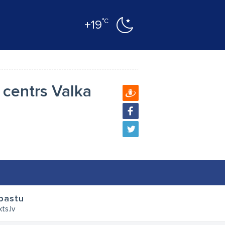
°C
+19
 centrs Valka
pastu
ts.lv