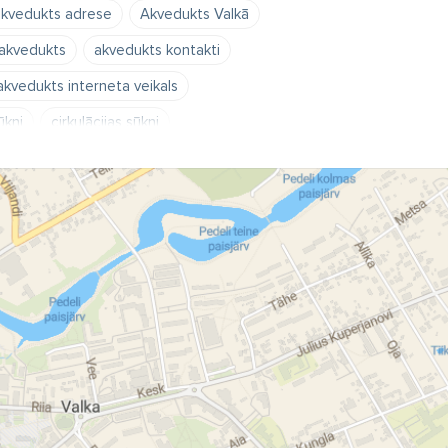
kvedukts adrese
Akvedukts Valkā
 akvedukts
akvedukts kontakti
akvedukts interneta veikals
ūkņi
cirkulācijas sūkņi
gvielai
sūkņi eļļai
kaļķotāji
atdzelžotāji
santehnika
uki
akumulācijas tvertnes
trapi
aizbīdņi
ventiļi
tāji
apkures katli
gāzes katli
elektriskie ūdens sildītāji
i
dūmvadi
siltumnesēji
prinājumi
vara caurules
analizācijas caurules