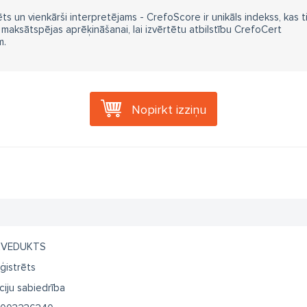
ts un vienkārši interpretējams - CrefoScore ir unikāls indekss, kas t
aksātspējas aprēķināšanai, lai izvērtētu atbilstību CrefoCert
m.
Nopirkt izziņu
KVEDUKTS
ģistrēts
ciju sabiedrība