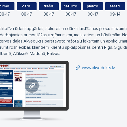
pirmd.
otrd.
trešd.
ceturtd.
piektd.
sestd.
08
17
08
17
08
17
08
17
08
17
09
14
alitatīvu ūdensapgādes, apkures un dārza laistīšanas preču mazumtir
darbojamies ar montāžas uzņēmumiem, meistariem un būvfirmām. No
zerves daļas Akvedukts pārstāvēto ražotāju iekārtām un aprīkojumam
irumtirdzniecības klientiem. Klientu apkalpošanas centri Rīgā, Siguldā
lbenē, Alūksnē, Madonā, Balvos.
www.akvedukts.lv
www.akvedukts.lv