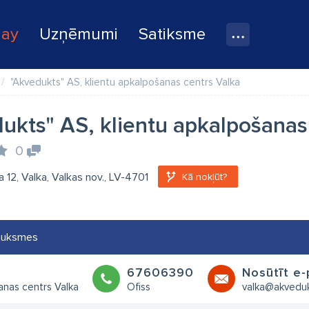
lay
Uzņēmumi
Satiksme
"Akvedukts" AS, klientu apkalpošanas centrs Valka
ukts" AS, klientu apkalpošanas
0
a 12, Valka, Valkas nov., LV-4701
Kā nokļūt?
auksmes
67606390
Nosūtīt e-
anas centrs Valka
Ofiss
valka@akveduk