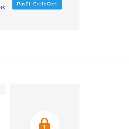
Pasūti CrefoCert
iek