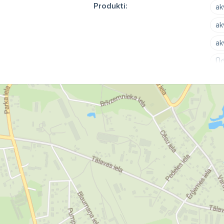
Produkti:
ak
ak
ak
Ūd
st
ar
sp
hi
te
gr
el
ūd
ka