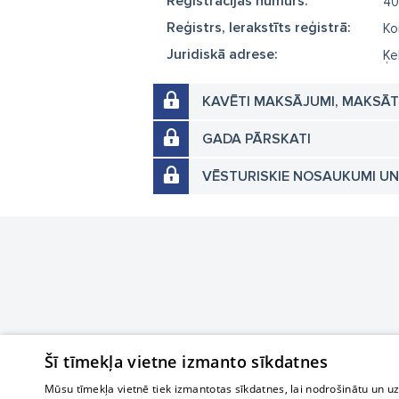
Reģistrācijas numurs:
40
Reģistrs, Ierakstīts reģistrā:
Ko
Juridiskā adrese:
Ķe
KAVĒTI MAKSĀJUMI, MAKSĀ
GADA PĀRSKATI
VĒSTURISKIE NOSAUKUMI U
Šī tīmekļa vietne izmanto sīkdatnes
Mūsu tīmekļa vietnē tiek izmantotas sīkdatnes, lai nodrošinātu un u