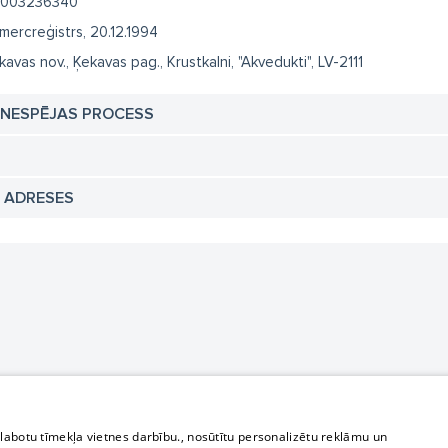
003236340
mercreģistrs, 20.12.1994
kavas nov., Ķekavas pag., Krustkalni, "Akvedukti", LV-2111
TNESPĒJAS PROCESS
N ADRESES
zlabotu tīmekļa vietnes darbību., nosūtītu personalizētu reklāmu un