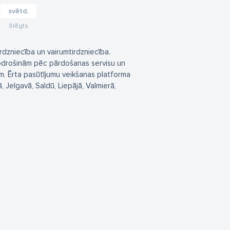
svētd.
Slēgts
dzniecība un vairumtirdzniecība.
drošinām pēc pārdošanas servisu un
. Ērta pasūtījumu veikšanas platforma
, Jelgavā, Saldū, Liepājā, Valmierā,