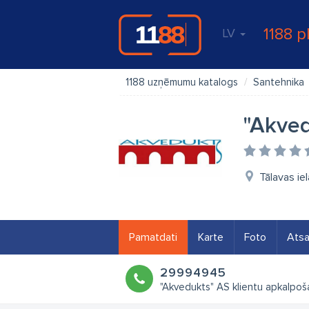
1188 p
LV
1188 uzņēmumu katalogs
Santehnika
"Akved
Tālavas iel
Pamatdati
Karte
Foto
Ats
29994945
"Akvedukts" AS klientu apkalpoš