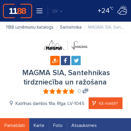
°C
+24
LV
1188 uzņēmumu katalogs
Santehnika
MAGMA SIA, Santehnikas tirdzniecība un ražošana
MAGMA SIA, Santehnikas
tirdzniecība un ražošana
0
Katrīnas dambis 18a, Rīga, LV-1045
Kā nokļūt?
Pamatdati
Karte
Foto
Atsauksmes