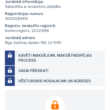
Juridiskā informācija:
No augšas iebūvējamas izlietnes
Sabiedrība ar ierobežotu atbildību
No apakšas iebūvējamas izlietnes
Reģistrācijas numurs:
40003284410
Iebūvējamie izlietnes rāmji
Stūra izlietnes
Reģistrs, Ierakstīts reģistrā:
Dubultās izlietnes
Saimnieciskās izlietnes
Komercreģistrs, 23.02.1996
Juridiskā adrese:
Keramiskās izlietnes
Akmens masas izlietnes
Rīga, Katrīnas dambis 18A, LV-1045
Izlietnes korķi
Izlietnes aizbāznis
KAVĒTI MAKSĀJUMI, MAKSĀTNESPĒJAS
Paliktņi virtuves izlietnēm
PODI
Tualetes podi
PROCESS
Bidē
Iebūvējami tualetes poda rāmji
WC rāmji
GADA PĀRSKATI
Brīvi stāvoši tualetes podi
VĒSTURISKIE NOSAUKUMI UN ADRESES
Pie sienas piekarami tualetes podi
Grīdas tualetes podi ar sienā slēptu tvertni
Skalošanas pogas
Bezkontakta sensorās skalošanas pogas