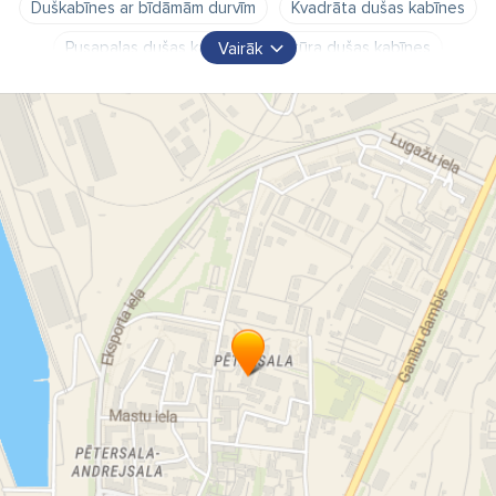
Duškabīnes ar bīdāmām durvīm
Kvadrāta dušas kabīnes
Pusapaļas dušas kabīnes
Stūra dušas kabīnes
Vairāk
Duškabīnes ar masāžu
Duškabīnes ar pirti
Dušas stūri
Dušas sienas
Dušas sienas Walk in
Bīdāmas dušas durvis
Dušas paliktņi
Dušas komplekti
Dušas klausules
Dušas galvas
Dušas komplekti
Dušas pievadi
Iebūvējamās dušas
Augšējās dušas
Augšējās dušas turētāji
Sānu dušas
Dušas pārslēdzēji
Dušas ventili
Dušas izvadi
Dušas turētāji
Dušas stieņi
Dušas paneļi
Higiēniskās dušas
Trapi
Elektriskie boileri
Elektriskie dvieļu žāvētāji
Grīdas apkures sistēmas
Grīdas apkures caurules