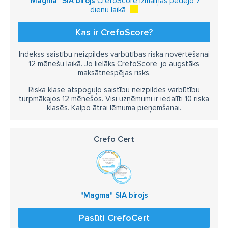
"Magma" SIA birojs
CrefoScore izmaiņas pēdējo 7
Veidgabali PE caurulēm
Caurules
PPR caurules
dienu laikā
Tērauda caurules
Gružu filtri
Ārējā kanalizācija
Kas ir CrefoScore?
Radiatoru ventiļi
Ventiļi dvieļu žāvētājiem
Indekss saistību neizpildes varbūtības riska novērtēšanai
AKSESUĀRI
Vannas istabas aksesuāri
12 mēnešu laikā. Jo lielāks CrefoScore, jo augstāks
maksātnespējas risks.
Vannas istabu furnitūra
Vannas istabas mēbeles
Riska klase atspoguļo saistību neizpildes varbūtību
Vannas istabas iekārtojums
Vannas istabas iekārtojums
turpmākajos 12 mēnešos. Visi uzņēmumi ir iedalīti 10 riska
klasēs. Kalpo ātrai lēmuma pieņemšanai.
Vannas istabu dizains
Vannas istabu dizains
Vannas istabu gaismekļi
Vannas istabas preces
Crefo Cert
Dvieļu žāvētāji
Dvieļu plaukti
Plaukti zem spoguļa
Plaukti dušai
Dvieļu turētāji
Spoguļi
Spoguļi ar LED apgaismojumu
Glāzes
Glāžu turētāji
"Magma" SIA birojs
Ziepju trauki
Šķidro ziepju trauki
Groza vārsti
Pasūti CrefoCert
Paplātes žāvēšanai
Grozi virtuves izlietnēm