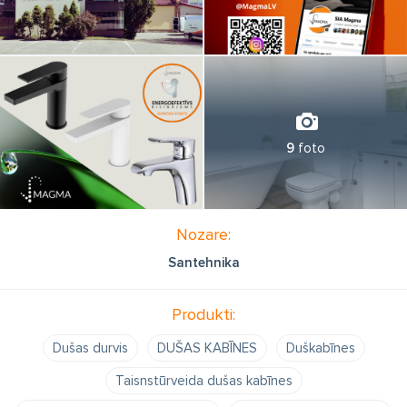
9
foto
Nozare:
Santehnika
Produkti:
Dušas durvis
DUŠAS KABĪNES
Duškabīnes
Taisnstūrveida dušas kabīnes