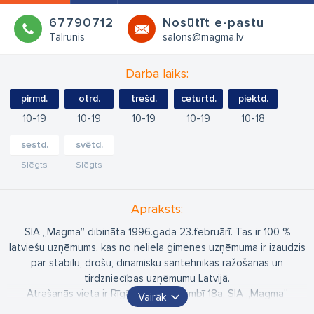
67790712
Nosūtīt e-pastu
Tālrunis
salons@magma.lv
Darba laiks:
pirmd.
otrd.
trešd.
ceturtd.
piektd.
10
19
10
19
10
19
10
19
10
18
sestd.
svētd.
Slēgts
Slēgts
Apraksts:
SIA „Magma” dibināta 1996.gada 23.februārī. Tas ir 100 %
latviešu uzņēmums, kas no neliela ģimenes uzņēmuma ir izaudzis
par stabilu, drošu, dinamisku santehnikas ražošanas un
tirdzniecības uzņēmumu Latvijā.
Atrašanās vieta ir Rīgā, Katrīnas dambī 18a, SIA „Magma”
Vairāk
teritorijai Pētersalā aizņemot 8117 m², kur atrodas galvenais