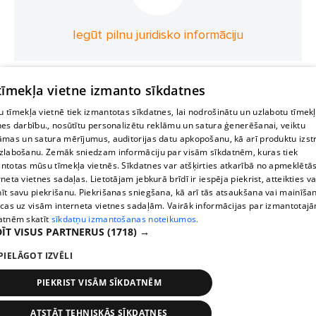
Iebūvējamas skalojamās kastes
Iegūt pilnu juridisko informāciju
Pie sienas piekarami bidē
Grīdas bidē
Iebūvējamie pisuāru rāmji
Tualetes podi ar bidē funkciju
 tīmekļa vietne izmanto sīkdatnes
VANNAS
Akrila vannas
Čuguna vannas
 tīmekļa vietnē tiek izmantotas sīkdatnes, lai nodrošinātu un uzlabotu tīmek
nes darbību., nosūtītu personalizētu reklāmu un satura ģenerēšanai, veiktu
Akmens masas vannas
Vannas siena
āmas un satura mērījumus, auditorijas datu apkopošanu, kā arī produktu izst
Tērauda vannas
Taisnstūra vannas
Ovālas vannas
zlabošanu. Zemāk sniedzam informāciju par visām sīkdatnēm, kuras tiek
ntotas mūsu tīmekļa vietnēs. Sīkdatnes var atšķirties atkarībā no apmeklētā
Apaļas vannas
Masāžas vannas
Divvietīgas vannas
rneta vietnes sadaļas. Lietotājam jebkurā brīdī ir iespēja piekrist, atteikties va
īt savu piekrišanu. Piekrišanas sniegšana, kā arī tās atsaukšana vai mainīša
Brīvi stāvošas vannas
Stūra vannas
ecas uz visām interneta vietnes sadaļām. Vairāk informācijas par izmantotaj
atnēm skatīt
sīkdatņu izmantošanas noteikumos.
Iebūvējamas vannas
Vannu paneļi
ĪT VISUS PARTNERUS
(1718) →
Vannas sienas un aizkari
Atkritumu smalcinātāji
PIELĀGOT IZVĒLI
Aksesuāri virtuves izlietnēm
JAUCĒJKRĀNI
Maisītāji
PIEKRIST VISĀM SĪKDATNĒM
Virtuves jaucējkrāni
Virtuves maisītāji
ATSTĀT TEHNISKĀS SĪKDATNES