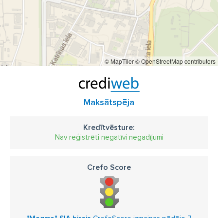
Radiatori
Ūdens boileri
Ūdens filtri
Ūdens sūkņi
SANTEHNIKA
Santehnikas vairumtirdzniecība
Santehnikas mazumtirdzniecība
Vairumtirdzniecība
© MapTiler
© OpenStreetMap contributors
Mazumtirdzniecība
Tirdzniecība internetā
Tirdzniecība
E-veikals
Interneta veikals
Santehnikas salons
Santehnikas veikals
Maksātspēja
ŪDENSAPGĀDE
Noslēgarmatūra
Aizbīdņi
Kredītvēsture:
Atgaisotāji
Drošības vārsti
Kolektori
Nav reģistrēti negatīvi negadījumi
Lodveida ventiļi
Nipeļi
Pieslēgkrāni
Pretvārsti
Crefo Score
Veidgabali
Čuguna veidgabali
GEBO veidgabali
Tērauda uzmavas
Misiņa veidgabali
PEX-APPEX veidgabali
PPR veidgabali