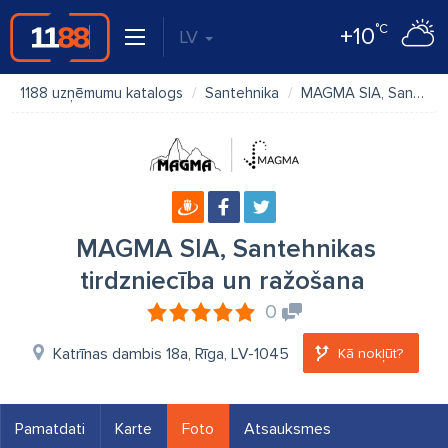
°C
+10
LV
1188 uzņēmumu katalogs
Santehnika
MAGMA SIA, Santehnikas tirdzniecība un ražošana
MAGMA SIA, Santehnikas
tirdzniecība un ražošana
0
Katrīnas dambis 18a, Rīga, LV-1045
Kā nokļūt?
Pamatdati
Karte
Foto
Atsauksmes