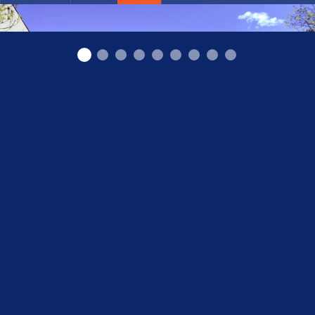
MAGMA SIA, Katrīnas dambis 18a, Rīga