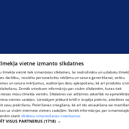
 tīmekļa vietne izmanto sīkdatnes
 tīmekļa vietnē tiek izmantotas sīkdatnes, lai nodrošinātu un uzlabotu tīmek
nes darbību., nosūtītu personalizētu reklāmu un satura ģenerēšanai, veiktu
āmas un satura mērījumus, auditorijas datu apkopošanu, kā arī produktu izst
zlabošanu. Zemāk sniedzam informāciju par visām sīkdatnēm, kuras tiek
ntotas mūsu tīmekļa vietnēs. Sīkdatnes var atšķirties atkarībā no apmeklētā
rneta vietnes sadaļas. Lietotājam jebkurā brīdī ir iespēja piekrist, atteikties va
īt savu piekrišanu. Piekrišanas sniegšana, kā arī tās atsaukšana vai mainīša
ecas uz visām interneta vietnes sadaļām. Vairāk informācijas par izmantotaj
atnēm skatīt
sīkdatņu izmantošanas noteikumos.
ĪT VISUS PARTNERUS
(1718) →