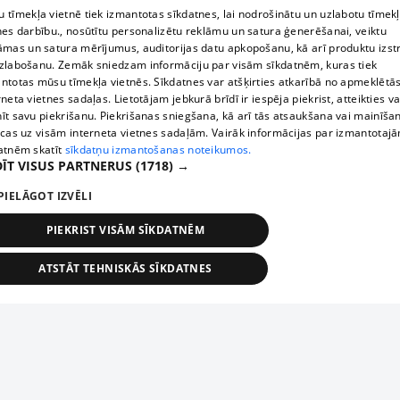
 tīmekļa vietnē tiek izmantotas sīkdatnes, lai nodrošinātu un uzlabotu tīmek
nes darbību., nosūtītu personalizētu reklāmu un satura ģenerēšanai, veiktu
āmas un satura mērījumus, auditorijas datu apkopošanu, kā arī produktu izst
zlabošanu. Zemāk sniedzam informāciju par visām sīkdatnēm, kuras tiek
ntotas mūsu tīmekļa vietnēs. Sīkdatnes var atšķirties atkarībā no apmeklētā
rneta vietnes sadaļas. Lietotājam jebkurā brīdī ir iespēja piekrist, atteikties va
īt savu piekrišanu. Piekrišanas sniegšana, kā arī tās atsaukšana vai mainīša
ecas uz visām interneta vietnes sadaļām. Vairāk informācijas par izmantotaj
atnēm skatīt
sīkdatņu izmantošanas noteikumos.
ĪT VISUS PARTNERUS
(1718) →
PIELĀGOT IZVĒLI
PIEKRIST VISĀM SĪKDATNĒM
ATSTĀT TEHNISKĀS SĪKDATNES
TEHNISKĀS/OBLIGĀTĀS
STATISTIKAS
MĒRĶĒŠANA
FUNKCIONĀLĀS
NEKLASIFICĒTĀS