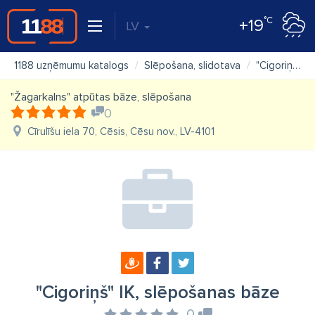
°C
+19
LV
1188 uzņēmumu katalogs
Slēpošana, slidotava
"Cigoriņš" IK, slēpošanas bāze
"Žagarkalns" atpūtas bāze, slēpošana
0
Cīrulīšu iela 70, Cēsis, Cēsu nov., LV-4101
"Cigoriņš" IK, slēpošanas bāze
0