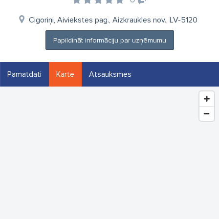
Cigoriņi, Aiviekstes pag., Aizkraukles nov., LV-5120
Papildināt informāciju par uzņēmumu
Pamatdati
Karte
Atsauksmes