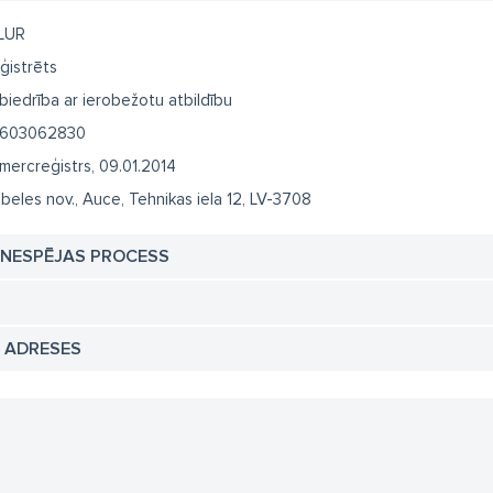
LUR
ģistrēts
biedrība ar ierobežotu atbildību
603062830
mercreģistrs, 09.01.2014
beles nov., Auce, Tehnikas iela 12, LV-3708
TNESPĒJAS PROCESS
N ADRESES