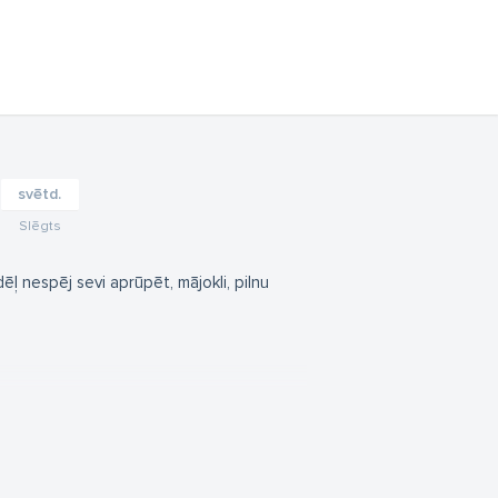
svētd.
Slēgts
ļ nespēj sevi aprūpēt, mājokli, pilnu
tāvīgu dzīvesvietu pensijas vecuma
eku veselības stāvokļa kontroli. SARC
as vakarus, interešu pulciņus. Sadarbība