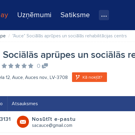
lay
Uzņēmumi
Satiksme
ūpe
"Auce" Sociālās aprūpes un sociālās rehabilitācijas centrs
 Sociālās aprūpes un sociālās re
0
ela 12, Auce, Auces nov., LV-3708
Kā nokļūt?
eo
Atsauksmes
3131
Nosūtīt e-pastu
sacauce@gmail.com