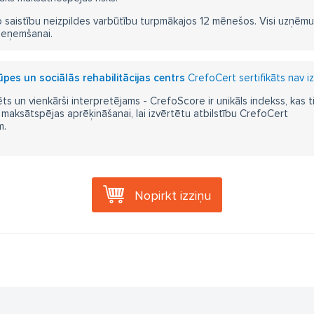
 saistību neizpildes varbūtību turpmākajos 12 mēnešos. Visi uzņēmumi i
ieņemšanai.
pes un sociālās rehabilitācijas centrs
CrefoCert sertifikāts nav i
ts un vienkārši interpretējams - CrefoScore ir unikāls indekss, kas t
aksātspējas aprēķināšanai, lai izvērtētu atbilstību CrefoCert
m.
Nopirkt izziņu