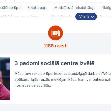
ciālā aprūpe
Fizioterapija
Medicīniskā rehabilitācija
Garīg
nitārā Transporta Dienests
Medicīnas transports
Invalīdu tr
Vairāk
atliekamās palīdzības sniegšana
1188 raksti
3 padomi sociālā centra izvēlē
Mūsu tuvinieku aprūpe ikdienas steidzīgajā darba dzīvē 
spēkam. Tajās reizēs meklējam kādu, kam var patiesi uzti
nosliecas uz sociālās...