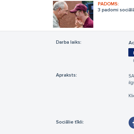
3 padomi sociālā
Darba laiks:
Ad
Apraksts:
SA
ilg
Kli
No
pe
Sociālie tīkli:
Ār
"A