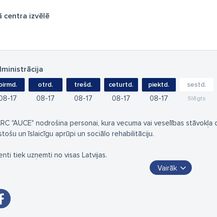
 centra izvēlē
ministrācija
pirmd.
otrd.
trešd.
ceturtd.
piektd.
sestd.
08
17
08
17
08
17
08
17
08
17
Slēgts
RC "AUCE" nodrošina personai, kura vecuma vai veselības stāvokļa dē
stošu un īslaicīgu aprūpi un sociālo rehabilitāciju.
enti tiek uzņemti no visas Latvijas.
Vairāk
drošinām kvalitatīvu diennakts aprūpi, sociālo rehabilitāciju un pas
rsonām un personām ar invaliditāti.
sti (kardiologs, ķirurgs, neirologs, zobārsts) katru dienu veic iemītni
UCE" arī piedāvā saviem iemītniekiem kultūras programmas - literatūr