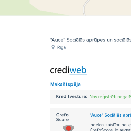
"Auce" Sociālās aprūpes un sociālās 
Rīga
Maksātspēja
Kredītvēsture:
Nav reģistrēti negatī
Crefo
"Auce" Sociālās aprū
Score
Indekss saistību neiz
CrefoScore, jo augst