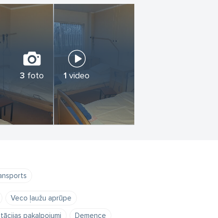
us uz/no SARC "AUCE".
s, treniņi, koncerti, pilsētas svētki,
ciešamo medicīnisko aprīkojumu,
3
foto
1
video
ransports
Veco ļaužu aprūpe
itācijas pakalpojumi
Demence