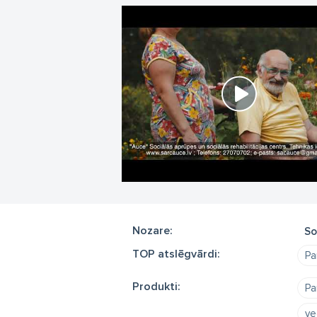
ar
Mū
Ne
fes
Pa
at
Pi
Ve
Ār
Nozare:
So
TOP atslēgvārdi:
Pa
Produkti:
Pa
ve