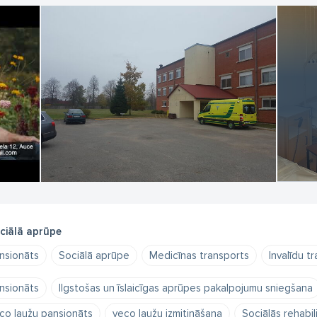
 Sanitārā transporta dienestu. Pastāv iespēja transportēt iemītniek
su misija ir nodrošināt kvalitatīvu aprūpi.
atliekamā medicīniskā palīdzība publiskos pasākumos. Sporta sacensība
tivāli.
sākuma laikā nodrošināsim sertificētu medicīnas personālu un nepie
bilstoši katra pasākuma specifikai.
e mums strādā labākie speciālisti savā nozarē.
icam express Covid-19 testēšanu.
stniecības iestādes kods 028000002
ciālā aprūpe
nsionāts
Sociālā aprūpe
Medicīnas transports
Invalīdu t
nsionāts
Ilgstošas un īslaicīgas aprūpes pakalpojumu sniegšana
co ļaužu pansionāts
veco ļaužu izmitināšana
Sociālās rehabil