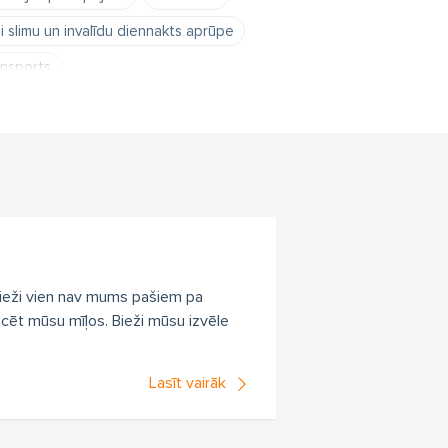
i slimu un invalīdu diennakts aprūpe
ansports
bieži vien nav mums pašiem pa
cēt mūsu mīļos. Bieži mūsu izvēle
Lasīt vairāk