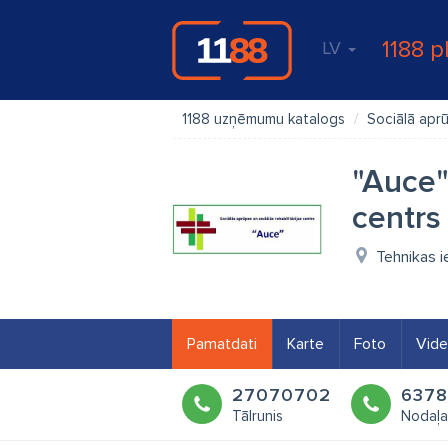
1188 p
LV
1188 uzņēmumu katalogs
Sociālā apr
"Auce"
centrs
Tehnikas i
Pamatdati
Karte
Foto
Vid
27070702
6378
Tālrunis
Nodaļa