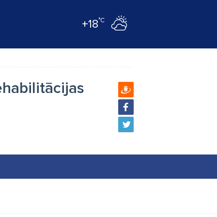
°C
+18
habilitācijas