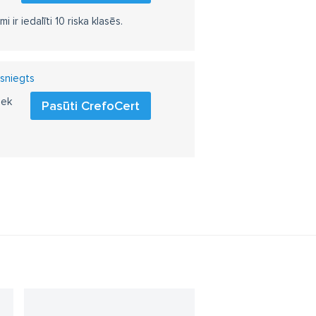
r iedalīti 10 riska klasēs.
zsniegts
iek
Pasūti CrefoCert