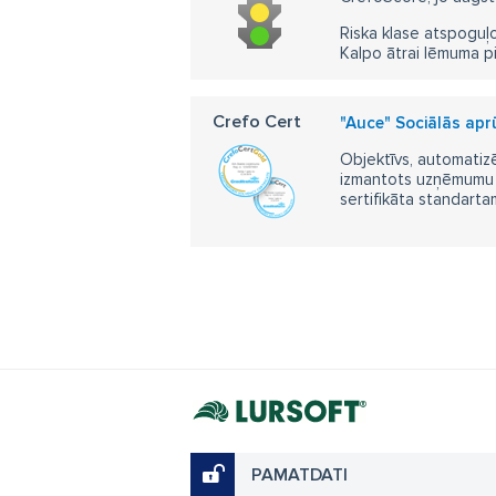
Riska klase atspoguļo
Kalpo ātrai lēmuma p
Crefo Cert
"Auce" Sociālās aprū
Objektīvs, automatizē
izmantots uzņēmumu m
sertifikāta standarta
PAMATDATI