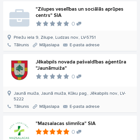
"Zilupes veselības un sociālās aprūpes
centrs" SIA
0
Priežu iela 9, Zilupe, Ludzas nov., LV-5751
Tālrunis
Mājaslapa
E-pasta adrese
Jēkabpils novada pašvaldības aģentūra
"Jaunāmuiža"
0
Jaunā muiža, Jaunā muiža, Kūku pag., Jēkabpils nov., LV-
5222
Tālrunis
Mājaslapa
E-pasta adrese
"Mazsalacas slimnīca" SIA
0