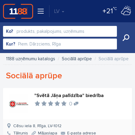
°C
+21
LV
Ko?
Kur?
1188 uzņēmumu katalogs
Sociālā aprūpe
Sociālā aprūpe
Sociālā aprūpe
"Svētā Jāņa palīdzība" biedrība
0
Cēsu iela 8, Rīga, LV-1012
Tālrunis
Mājaslapa
E-pasta adrese