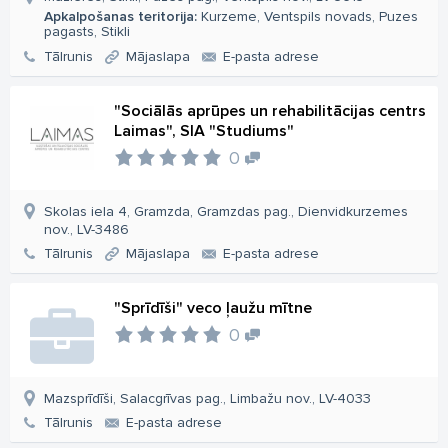
Apkalpošanas teritorija:
Kurzeme, Ventspils novads, Puzes
pagasts, Stikli
Tālrunis
Mājaslapa
E-pasta adrese
"Sociālās aprūpes un rehabilitācijas centrs
Laimas", SIA "Studiums"
0
Skolas iela 4, Gramzda, Gramzdas pag., Dienvidkurzemes
nov., LV-3486
Tālrunis
Mājaslapa
E-pasta adrese
"Sprīdīši" veco ļaužu mītne
0
Mazsprīdīši, Salacgrīvas pag., Limbažu nov., LV-4033
Tālrunis
E-pasta adrese