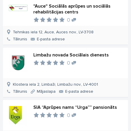
"Auce" Sociālās aprūpes un sociālās
rehabilitācijas centrs
0
Tehnikas iela 12, Auce, Auces nov., LV-3708
Tālrunis
E-pasta adrese
Limbažu novada Sociālais dienests
0
Klostera iela 2, Limbaži, Limbažu nov., LV-4001
Tālrunis
Mājaslapa
E-pasta adrese
SIA “Aprūpes nams “Urga”” pansionāts
0