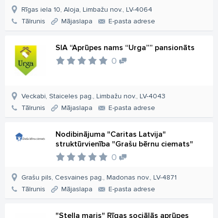
Rīgas iela 10, Aloja, Limbažu nov., LV-4064
Tālrunis
Mājaslapa
E-pasta adrese
SIA “Aprūpes nams “Urga”” pansionāts
0
Veckabi, Staiceles pag., Limbažu nov., LV-4043
Tālrunis
Mājaslapa
E-pasta adrese
Nodibinājuma "Caritas Latvija"
struktūrvienība "Grašu bērnu ciemats"
0
Grašu pils, Cesvaines pag., Madonas nov., LV-4871
Tālrunis
Mājaslapa
E-pasta adrese
"Stella maris" Rīgas sociālās aprūpes