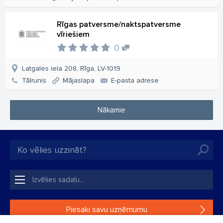
Rīgas patversme/naktspatversme
vīriešiem
0
Latgales iela 208, Rīga, LV-1019
Tālrunis
Mājaslapa
E-pasta adrese
Nākamie
Piesaki savu uzņēmumu