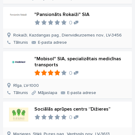
"Pansionāts Rokaiži" SIA
0
Rokaiži, Kazdangas pag., Dienvidkurzemes nov., LV-3456
Tālrunis
E-pasta adrese
"Mobisol" SIA, specializētais medicīnas
transports
0
Rīga, LV-1000
Tālrunis
Mājaslapa
E-pasta adrese
Sociālās aprūpes centrs ‘’Dižieres’’
0
Mazieres, Stikli, Puzes pag., Ventspils nov., LV-3613