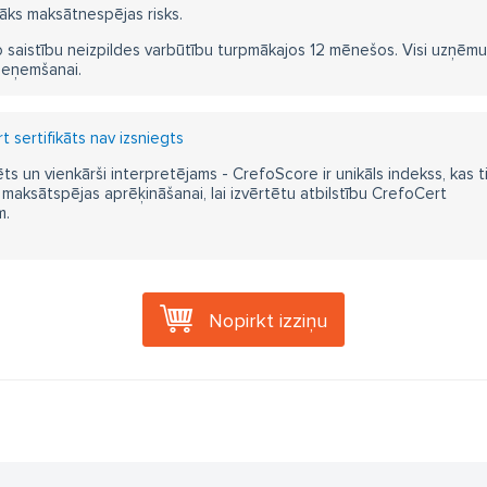
āks maksātnespējas risks.
 saistību neizpildes varbūtību turpmākajos 12 mēnešos. Visi uzņēmumi i
ieņemšanai.
 sertifikāts nav izsniegts
ts un vienkārši interpretējams - CrefoScore ir unikāls indekss, kas t
aksātspējas aprēķināšanai, lai izvērtētu atbilstību CrefoCert
m.
Nopirkt izziņu