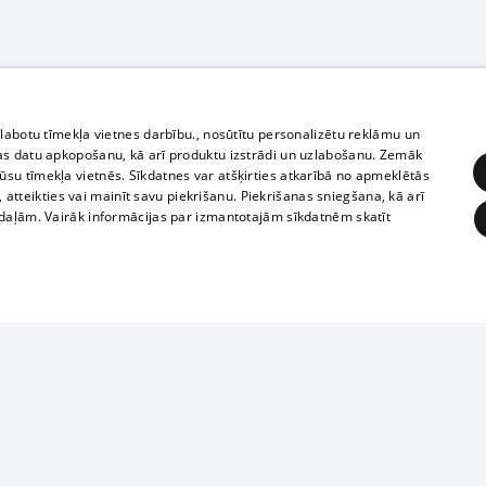
zlabotu tīmekļa vietnes darbību., nosūtītu personalizētu reklāmu un
as datu apkopošanu, kā arī produktu izstrādi un uzlabošanu. Zemāk
su tīmekļa vietnēs. Sīkdatnes var atšķirties atkarībā no apmeklētās
, atteikties vai mainīt savu piekrišanu. Piekrišanas sniegšana, kā arī
adaļām. Vairāk informācijas par izmantotajām sīkdatnēm skatīt
ĒRĶĒŠANA
FUNKCIONĀLĀS
NEKLASIFICĒTĀS
1188 datu bāze
obligātās
Statistikas
Mērķēšana
Funkcionālās
Neklasificētās
informācijas, v
izplatīšana jebk
eklēt un pārlūkot tīmekļa vietni un izmantot tās piedāvātās iespējas. Bez šīm sīkdatnēm 
aizliegta leju
mi
Kinoteātros