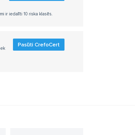
r iedalīti 10 riska klasēs.
Pasūti CrefoCert
iek