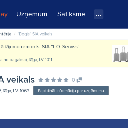
lay
Uzņēmumi
Satiksme
tērija
"Begis" SIA veikals
ādājumu remonts, SIA "L.O. Serviss"
eja no pagalma), Rīga, LV-1011
A veikals
0
, Rīga, LV-1063
Papildināt informāciju par uzņēmumu