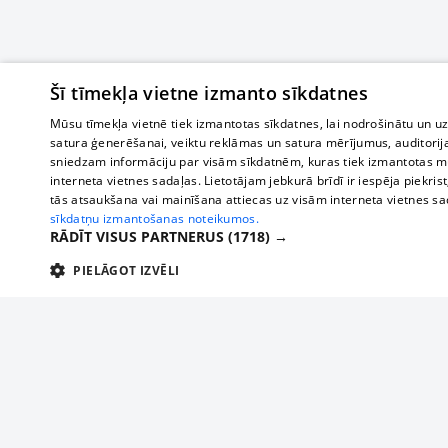
Šī tīmekļa vietne izmanto sīkdatnes
Mūsu tīmekļa vietnē tiek izmantotas sīkdatnes, lai nodrošinātu un u
satura ģenerēšanai, veiktu reklāmas un satura mērījumus, auditorij
sniedzam informāciju par visām sīkdatnēm, kuras tiek izmantotas mū
interneta vietnes sadaļas. Lietotājam jebkurā brīdī ir iespēja piekrist
tās atsaukšana vai mainīšana attiecas uz visām interneta vietnes s
sīkdatņu izmantošanas noteikumos.
RĀDĪT VISUS PARTNERUS
(1718) →
PIELĀGOT IZVĒLI
TEHNISKĀS/OBLIGĀTĀS
STATISTIKAS
M
Tehniskās/
Tehniskās/obligātās sīkdatnes nepieciešamas, lai lietotājs varētu brīvi apm
lietotājam nepieciešamo informāciju.
Par mums
Uzņēmu