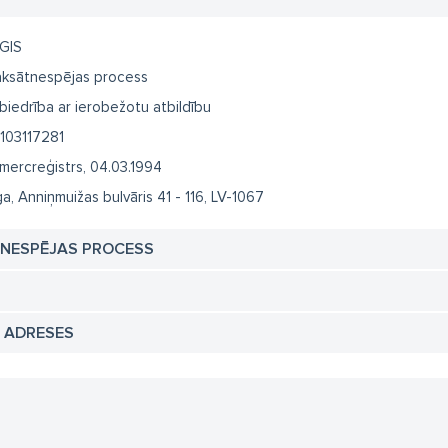
GIS
ksātnespējas process
biedrība ar ierobežotu atbildību
103117281
mercreģistrs, 04.03.1994
ga, Anniņmuižas bulvāris 41 - 116, LV-1067
TNESPĒJAS PROCESS
N ADRESES