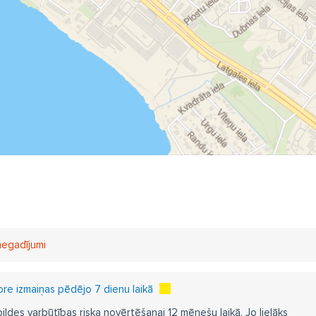
 negadījumi
e izmaiņas pēdējo 7 dienu laikā
pildes varbūtības riska novērtēšanai 12 mēnešu laikā. Jo lielāks