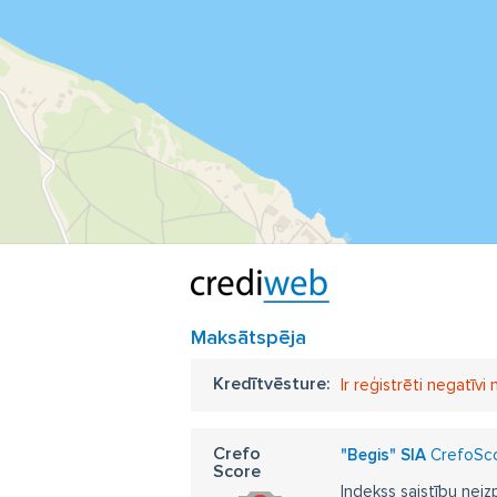
Maksātspēja
Kredītvēsture:
Ir reģistrēti negatīvi
Crefo
"Begis" SIA
CrefoScor
Score
Indekss saistību neiz