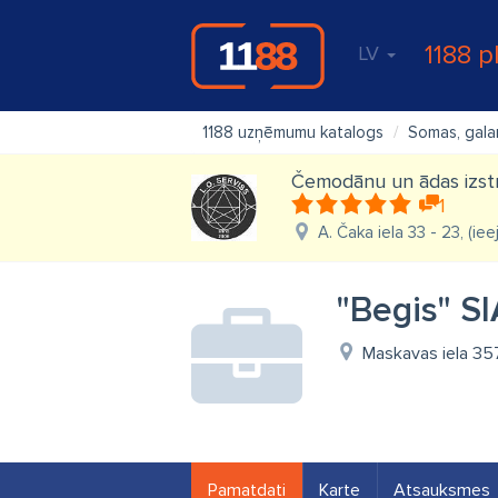
1188 p
LV
1188 uzņēmumu katalogs
Somas, galan
Čemodānu un ādas izstr
1
A. Čaka iela 33 - 23, (ie
"Begis" SI
Maskavas iela 357
Pamatdati
Karte
Atsauksmes