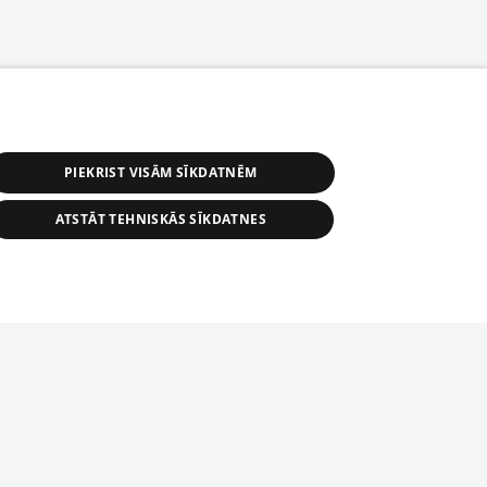
PIEKRIST VISĀM SĪKDATNĒM
ATSTĀT TEHNISKĀS SĪKDATNES
s, tās daļas vai datu bāzē iekļautās
ai informācijas daļas pavairošana vai
ādā formā stingri aizliegta. Tāpat arī ir
tīmekļa vietne nevarēs pilnvērtīgi darboties un sniegt
pielāde automātiskā režīmā. Jebkura