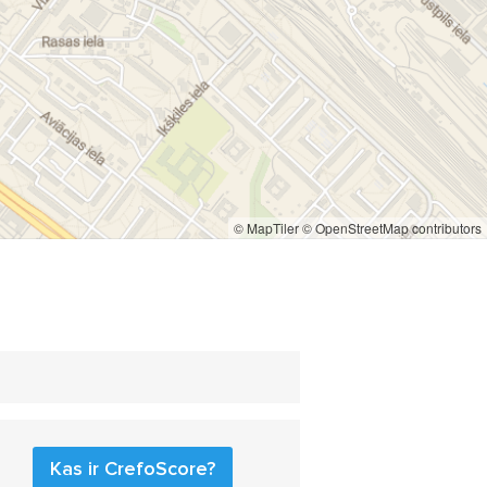
© MapTiler
© OpenStreetMap contributors
Kas ir CrefoScore?