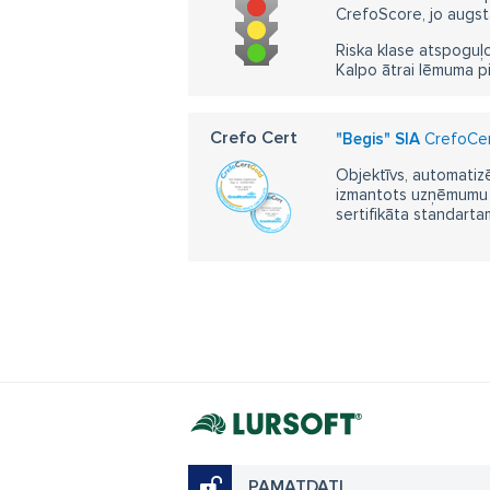
CrefoScore, jo augst
Riska klase atspoguļo
Kalpo ātrai lēmuma p
Crefo Cert
"Begis" SIA
CrefoCert
Objektīvs, automatizē
izmantots uzņēmumu m
sertifikāta standarta
PAMATDATI