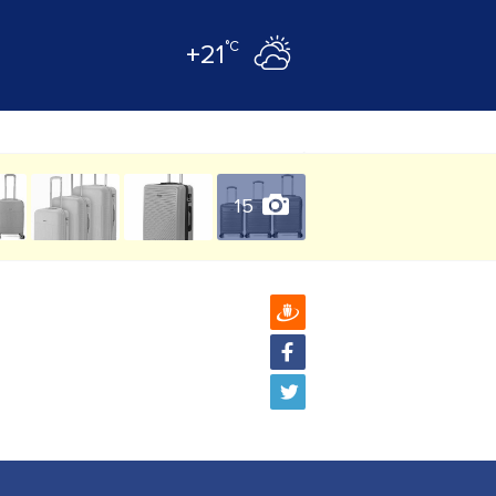
°C
+21
15