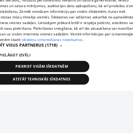
nes darbību., nosūtītu personalizētu reklāmu un satura ģenerēšanai, veiktu
āmas un satura mērījumus, auditorijas datu apkopošanu, kā arī produktu izst
zlabošanu. Zemāk sniedzam informāciju par visām sīkdatnēm, kuras tiek
ntotas mūsu tīmekļa vietnēs. Sīkdatnes var atšķirties atkarībā no apmeklētā
rneta vietnes sadaļas. Lietotājam jebkurā brīdī ir iespēja piekrist, atteikties va
īt savu piekrišanu. Piekrišanas sniegšana, kā arī tās atsaukšana vai mainīša
ecas uz visām interneta vietnes sadaļām. Vairāk informācijas par izmantotaj
atnēm skatīt
sīkdatņu izmantošanas noteikumos.
ĪT VISUS PARTNERUS
(1718) →
PIELĀGOT IZVĒLI
PIEKRIST VISĀM SĪKDATNĒM
ATSTĀT TEHNISKĀS SĪKDATNES
TEHNISKĀS/OBLIGĀTĀS
STATISTIKAS
MĒRĶĒŠANA
FUNKCIONĀLĀS
NEKLASIFICĒTĀS
ehniskās/obligātās
Statistikas
Mērķēšana
Funkcionālās
Neklasificēt