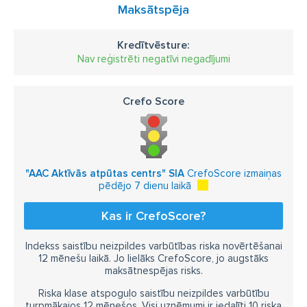
Maksātspēja
Kredītvēsture:
Nav reģistrēti negatīvi negadījumi
Crefo Score
"AAC Aktīvās atpūtas centrs" SIA
CrefoScore izmaiņas
pēdējo 7 dienu laikā
Kas ir CrefoScore?
Indekss saistību neizpildes varbūtības riska novērtēšanai
12 mēnešu laikā. Jo lielāks CrefoScore, jo augstāks
maksātnespējas risks.
Riska klase atspoguļo saistību neizpildes varbūtību
turpmākajos 12 mēnešos. Visi uzņēmumi ir iedalīti 10 riska