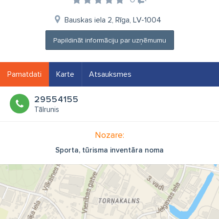
Bauskas iela 2, Rīga, LV-1004
Papildināt informāciju par uzņēmumu
Pamatdati
Karte
Atsauksmes
29554155
Tālrunis
Nozare:
Sporta, tūrisma inventāra noma