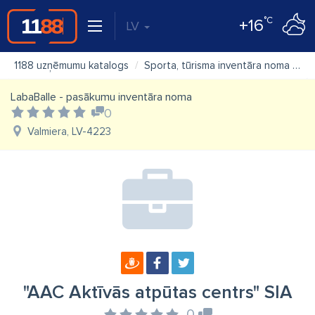
°C
+16
LV
1188 uzņēmumu katalogs
Sporta, tūrisma inventāra noma
"A
LabaBalle - pasākumu inventāra noma
0
Valmiera, LV-4223
"AAC Aktīvās atpūtas centrs" SIA
0