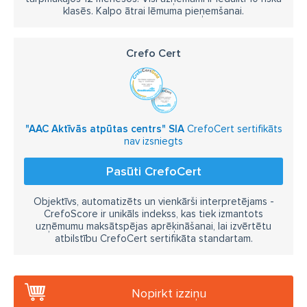
klasēs. Kalpo ātrai lēmuma pieņemšanai.
Crefo Cert
"AAC Aktīvās atpūtas centrs" SIA
CrefoCert sertifikāts
nav izsniegts
Pasūti CrefoCert
Objektīvs, automatizēts un vienkārši interpretējams -
CrefoScore ir unikāls indekss, kas tiek izmantots
uzņēmumu maksātspējas aprēķināšanai, lai izvērtētu
atbilstību CrefoCert sertifikāta standartam.
Nopirkt izziņu