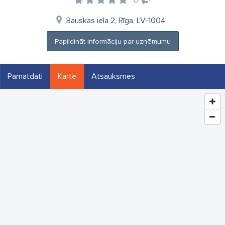
Bauskas iela 2, Rīga, LV-1004
Papildināt informāciju par uzņēmumu
Pamatdati
Karte
Atsauksmes