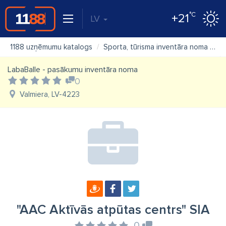
°C
+21
LV
1188 uzņēmumu katalogs
Sporta, tūrisma inventāra noma
"A
LabaBalle - pasākumu inventāra noma
0
Valmiera, LV-4223
"AAC Aktīvās atpūtas centrs" SIA
0