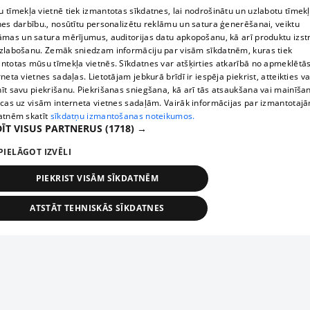
 tīmekļa vietnē tiek izmantotas sīkdatnes, lai nodrošinātu un uzlabotu tīmek
nes darbību., nosūtītu personalizētu reklāmu un satura ģenerēšanai, veiktu
āmas un satura mērījumus, auditorijas datu apkopošanu, kā arī produktu izst
zlabošanu. Zemāk sniedzam informāciju par visām sīkdatnēm, kuras tiek
ntotas mūsu tīmekļa vietnēs. Sīkdatnes var atšķirties atkarībā no apmeklētā
rneta vietnes sadaļas. Lietotājam jebkurā brīdī ir iespēja piekrist, atteikties va
īt savu piekrišanu. Piekrišanas sniegšana, kā arī tās atsaukšana vai mainīša
ecas uz visām interneta vietnes sadaļām. Vairāk informācijas par izmantotaj
atnēm skatīt
sīkdatņu izmantošanas noteikumos.
ĪT VISUS PARTNERUS
(1718) →
PIELĀGOT IZVĒLI
PIEKRIST VISĀM SĪKDATNĒM
ATSTĀT TEHNISKĀS SĪKDATNES
TEHNISKĀS/OBLIGĀTĀS
STATISTIKAS
MĒRĶĒŠANA
FUNKCIONĀLĀS
NEKLASIFICĒTĀS