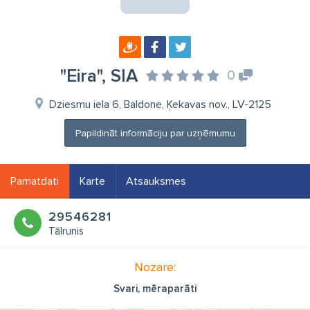
"Eira", SIA
0
Dziesmu iela 6, Baldone, Ķekavas nov., LV-2125
Papildināt informāciju par uzņēmumu
Pamatdati
Karte
Atsauksmes
29546281
Tālrunis
Nozare:
Svari, mēraparāti