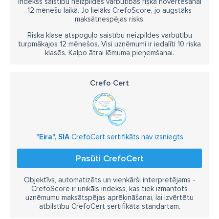
Indekss saistību neizpildes varbūtības riska novērtēšanai
12 mēnešu laikā. Jo lielāks CrefoScore, jo augstāks
maksātnespējas risks.
Riska klase atspoguļo saistību neizpildes varbūtību
turpmākajos 12 mēnešos. Visi uzņēmumi ir iedalīti 10 riska
klasēs. Kalpo ātrai lēmuma pieņemšanai.
Crefo Cert
"Eira", SIA
CrefoCert sertifikāts nav izsniegts
Pasūti CrefoCert
Objektīvs, automatizēts un vienkārši interpretējams -
CrefoScore ir unikāls indekss, kas tiek izmantots
uzņēmumu maksātspējas aprēķināšanai, lai izvērtētu
atbilstību CrefoCert sertifikāta standartam.