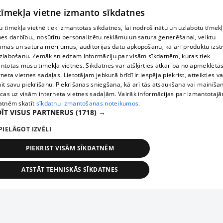
 tīmekļa vietne izmanto sīkdatnes
 tīmekļa vietnē tiek izmantotas sīkdatnes, lai nodrošinātu un uzlabotu tīmek
nes darbību., nosūtītu personalizētu reklāmu un satura ģenerēšanai, veiktu
āmas un satura mērījumus, auditorijas datu apkopošanu, kā arī produktu izst
zlabošanu. Zemāk sniedzam informāciju par visām sīkdatnēm, kuras tiek
ntotas mūsu tīmekļa vietnēs. Sīkdatnes var atšķirties atkarībā no apmeklētā
rneta vietnes sadaļas. Lietotājam jebkurā brīdī ir iespēja piekrist, atteikties va
īt savu piekrišanu. Piekrišanas sniegšana, kā arī tās atsaukšana vai mainīša
ecas uz visām interneta vietnes sadaļām. Vairāk informācijas par izmantotaj
atnēm skatīt
sīkdatņu izmantošanas noteikumos.
ĪT VISUS PARTNERUS
(1718) →
PIELĀGOT IZVĒLI
PIEKRIST VISĀM SĪKDATNĒM
ATSTĀT TEHNISKĀS SĪKDATNES
TEHNISKĀS/OBLIGĀTĀS
STATISTIKAS
MĒRĶĒŠANA
FUNKCIONĀLĀS
NEKLASIFICĒTĀS