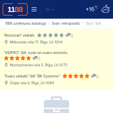
°C
+16
LV
1188 uzņēmumu katalogs
Svari, mēraparāti
"Eira", SIA
"Alcoscan" veikals
0
Mūkusalas iela 71, Rīga, LV-1004
"VEIPRO" SIA, svari un svaru remonts
0
Murmastienes iela 5, Rīga, LV-1073
"Svaru veikals" SIA "BK Systems"
0
Ūnijas iela 6, Rīga, LV-1084