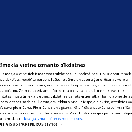
Alkometri
 tīmekļa vietne izmanto sīkdatnes
 tīmekļa vietnē tiek izmantotas sīkdatnes, lai nodrošinātu un uzlabotu tīmek
nes darbību., nosūtītu personalizētu reklāmu un satura ģenerēšanai, veiktu
āmas un satura mērījumus, auditorijas datu apkopošanu, kā arī produktu izst
zlabošanu. Zemāk sniedzam informāciju par visām sīkdatnēm, kuras tiek
ntotas mūsu tīmekļa vietnēs. Sīkdatnes var atšķirties atkarībā no apmeklētā
rneta vietnes sadaļas. Lietotājam jebkurā brīdī ir iespēja piekrist, atteikties va
īt savu piekrišanu. Piekrišanas sniegšana, kā arī tās atsaukšana vai mainīša
ecas uz visām interneta vietnes sadaļām. Vairāk informācijas par izmantotaj
atnēm skatīt
sīkdatņu izmantošanas noteikumos.
ĪT VISUS PARTNERUS
(1718) →