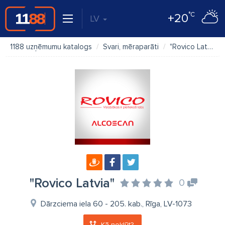
°C
+20
LV
1188 uzņēmumu katalogs
Svari, mēraparāti
"Rovico Latvia"
"Rovico Latvia"
0
Dārzciema iela 60 - 205. kab., Rīga, LV-1073
Kā nokļūt?