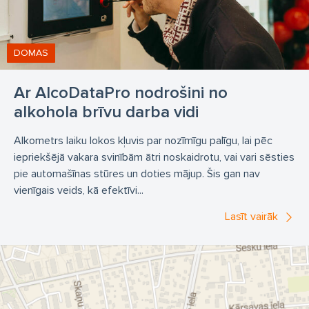
DOMAS
Ar AlcoDataPro nodrošini no
alkohola brīvu darba vidi
Alkometrs laiku lokos kļuvis par nozīmīgu palīgu, lai pēc
iepriekšējā vakara svinībām ātri noskaidrotu, vai vari sēsties
pie automašīnas stūres un doties mājup. Šis gan nav
vienīgais veids, kā efektīvi...
Lasīt vairāk