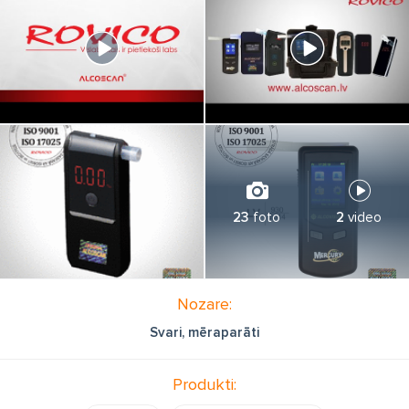
23
foto
2
video
Nozare:
Svari, mēraparāti
Produkti: