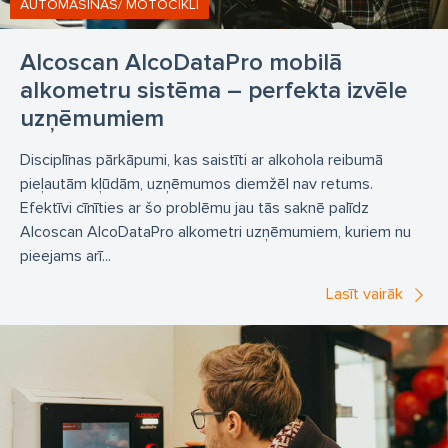
AUTOMAŠĪNAS/ MOTOCIKLI
Alcoscan AlcoDataPro mobilā
alkometru sistēma – perfekta izvēle
uzņēmumiem
Disciplīnas pārkāpumi, kas saistīti ar alkohola reibumā
pieļautām kļūdām, uzņēmumos diemžēl nav retums.
Efektīvi cīnīties ar šo problēmu jau tās saknē palīdz
Alcoscan AlcoDataPro alkometri uzņēmumiem, kuriem nu
pieejams arī...
Lasīt vairāk