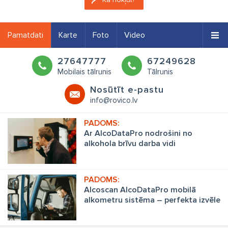
Pamatdati
Karte
Foto
Video
27647777
67249628
Mobilais tālrunis
Tālrunis
Nosūtīt e-pastu
info@rovico.lv
Ar AlcoDataPro nodrošini no
alkohola brīvu darba vidi
Alcoscan AlcoDataPro mobilā
alkometru sistēma – perfekta izvēle
uzņēmumiem