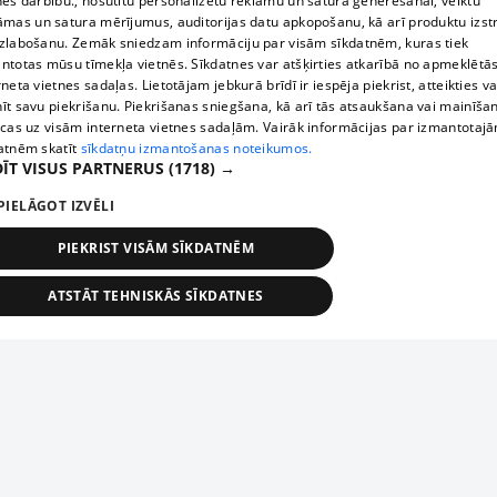
nes darbību., nosūtītu personalizētu reklāmu un satura ģenerēšanai, veiktu
āmas un satura mērījumus, auditorijas datu apkopošanu, kā arī produktu izst
zlabošanu. Zemāk sniedzam informāciju par visām sīkdatnēm, kuras tiek
ntotas mūsu tīmekļa vietnēs. Sīkdatnes var atšķirties atkarībā no apmeklētā
rneta vietnes sadaļas. Lietotājam jebkurā brīdī ir iespēja piekrist, atteikties va
īt savu piekrišanu. Piekrišanas sniegšana, kā arī tās atsaukšana vai mainīša
ecas uz visām interneta vietnes sadaļām. Vairāk informācijas par izmantotaj
atnēm skatīt
sīkdatņu izmantošanas noteikumos.
ĪT VISUS PARTNERUS
(1718) →
PIELĀGOT IZVĒLI
PIEKRIST VISĀM SĪKDATNĒM
ATSTĀT TEHNISKĀS SĪKDATNES
TEHNISKĀS/OBLIGĀTĀS
STATISTIKAS
MĒRĶĒŠANA
FUNKCIONĀLĀS
NEKLASIFICĒTĀS
ehniskās/obligātās
Statistikas
Mērķēšana
Funkcionālās
Neklasificēt