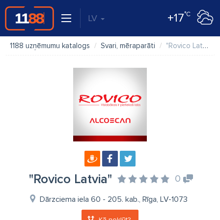
°C
+17
LV
1188 uzņēmumu katalogs
Svari, mēraparāti
"Rovico Latvia"
"Rovico Latvia"
0
Dārzciema iela 60 - 205. kab., Rīga, LV-1073
Kā nokļūt?