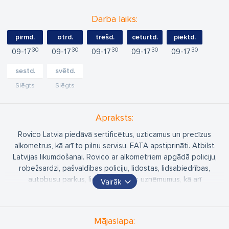
Darba laiks:
pirmd.
otrd.
trešd.
ceturtd.
piektd.
30
30
30
30
30
09
17
09
17
09
17
09
17
09
17
sestd.
svētd.
Slēgts
Slēgts
Apraksts:
Rovico Latvia piedāvā sertificētus, uzticamus un precīzus
alkometrus, kā arī to pilnu servisu. EATA apstiprināti. Atbilst
Latvijas likumdošanai. Rovico ar alkometriem apgādā policiju,
robežsardzi, pašvaldības policiju, lidostas, lidsabiedrības,
autobusu parkus, lielus un mazus uzņēmumus, kā arī
Vairāk
privātpersonas. Rovico Latvia ir saņēmis ISO 9001:2015
kvalitātes sertifikātu.
Nepaļaujies uz sajūtām, pārbaudi sevi un darbiniekus, izmantojot
Mājaslapa:
oriģinālo Alcoscan alkometru!