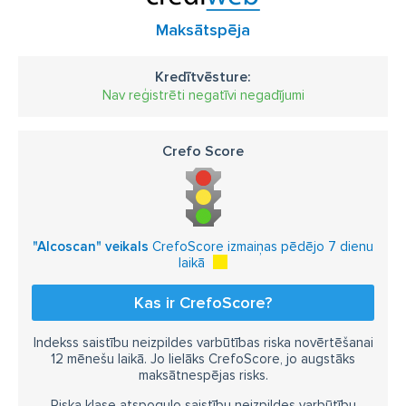
Maksātspēja
Kredītvēsture:
Nav reģistrēti negatīvi negadījumi
Crefo Score
"Alcoscan" veikals
CrefoScore izmaiņas pēdējo 7 dienu
laikā
Kas ir CrefoScore?
Indekss saistību neizpildes varbūtības riska novērtēšanai
12 mēnešu laikā. Jo lielāks CrefoScore, jo augstāks
maksātnespējas risks.
Riska klase atspoguļo saistību neizpildes varbūtību