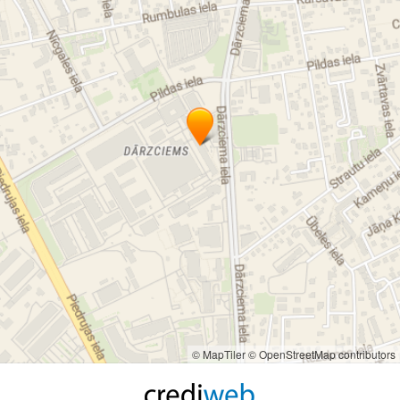
© MapTiler
© OpenStreetMap contributors