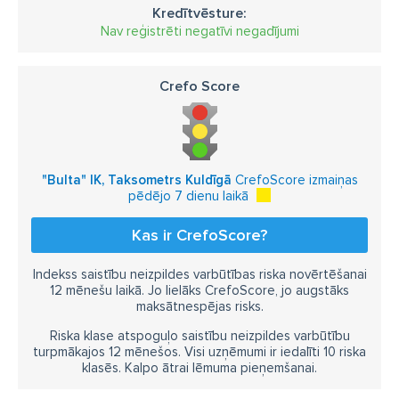
Kredītvēsture:
Nav reģistrēti negatīvi negadījumi
Crefo Score
"Bulta" IK, Taksometrs Kuldīgā
CrefoScore izmaiņas
pēdējo 7 dienu laikā
Kas ir CrefoScore?
Indekss saistību neizpildes varbūtības riska novērtēšanai
12 mēnešu laikā. Jo lielāks CrefoScore, jo augstāks
maksātnespējas risks.
Riska klase atspoguļo saistību neizpildes varbūtību
turpmākajos 12 mēnešos. Visi uzņēmumi ir iedalīti 10 riska
klasēs. Kalpo ātrai lēmuma pieņemšanai.