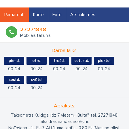
Pamatdati
Karte
Foto
Atsauksmes
27271848
Mobilais tālrunis
Darba laiks:
pirmd.
otrd.
trešd.
ceturtd.
piektd.
00
24
00
24
00
24
00
24
00
24
sestd.
svētd.
00
24
00
24
Apraksts:
Taksometrs Kuldīgā līdz 7 vietām. ''Bulta'', tel. 27271848.
Skaidras naudas norēķini.
Nolīgšana - 1,- EUR. Attāluma tarifs - 0.80 EUR/km, no plkst.