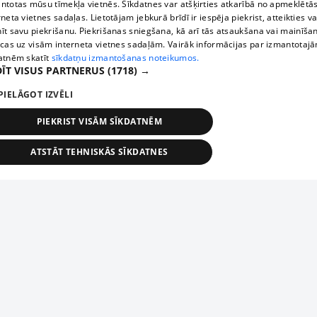
ntotas mūsu tīmekļa vietnēs. Sīkdatnes var atšķirties atkarībā no apmeklētā
rneta vietnes sadaļas. Lietotājam jebkurā brīdī ir iespēja piekrist, atteikties va
īt savu piekrišanu. Piekrišanas sniegšana, kā arī tās atsaukšana vai mainīša
ecas uz visām interneta vietnes sadaļām. Vairāk informācijas par izmantotaj
atnēm skatīt
sīkdatņu izmantošanas noteikumos.
ĪT VISUS PARTNERUS
(1718) →
PIELĀGOT IZVĒLI
PIEKRIST VISĀM SĪKDATNĒM
ATSTĀT TEHNISKĀS SĪKDATNES
TEHNISKĀS/OBLIGĀTĀS
STATISTIKAS
MĒRĶĒŠANA
FUNKCIONĀLĀS
NEKLASIFICĒTĀS
ehniskās/obligātās
Statistikas
Mērķēšana
Funkcionālās
Neklasificēt
niskās/obligātās sīkdatnes nepieciešamas, lai lietotājs varētu brīvi apmeklēt un pārlūk
Piesaki savu uzņēmumu
ekļa vietni un izmantot tās piedāvātās iespējas. Bez šīm sīkdatnēm tīmekļa vietne neva