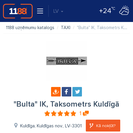
°C
+24
LV
1188 uzņēmumu katalogs
TAXI
"Bulta" IK, Taksometrs Kuldīgā
"Bulta" IK, Taksometrs Kuldīgā
1
Kuldīga, Kuldīgas nov., LV-3301
Kā nokļūt?