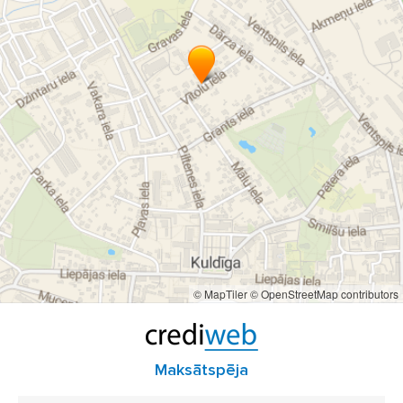
braucieni uz Lidl
taksometrs ar diviem šoferiem
diennakts taksometrs
diennakts taksometrs Kuldīgā
diennakts TAXI Kuldīgā
preču piegāde no veikala
preču piegāde no aptiekas
© MapTiler
© OpenStreetMap contributors
Maksātspēja