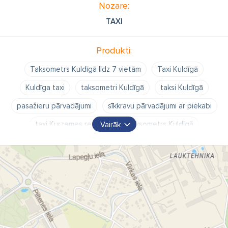
Nozare:
TAXI
Produkti:
Taksometrs Kuldīgā līdz 7 vietām
Taxi Kuldīgā
Kuldīga taxi
taksometri Kuldīgā
taksi Kuldīgā
pasažieru pārvadājumi
sīkkravu pārvadājumi ar piekabi
taxi Kurzemes reģionā
Taksometrs Kuldīgā
Vairāk
kravu pārvadājumi
kravu pārvadājumi Kuldīgā
kurjers
kurjers Kuldīgā
kurjerpakalpojumi Kuldīgā
taksometra pakalpojumi
Transfērs pa Latviju
Transfērs pa Baltijas valstīm
braucieni uz Liepāju
braucieni pa Latviju
braucieni uz lidostu