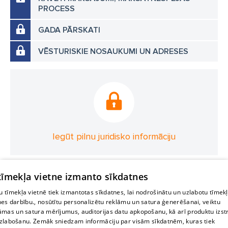
PROCESS
GADA PĀRSKATI
VĒSTURISKIE NOSAUKUMI UN ADRESES
Iegūt pilnu juridisko informāciju
 tīmekļa vietne izmanto sīkdatnes
 tīmekļa vietnē tiek izmantotas sīkdatnes, lai nodrošinātu un uzlabotu tīmek
nes darbību., nosūtītu personalizētu reklāmu un satura ģenerēšanai, veiktu
āmas un satura mērījumus, auditorijas datu apkopošanu, kā arī produktu izst
zlabošanu. Zemāk sniedzam informāciju par visām sīkdatnēm, kuras tiek