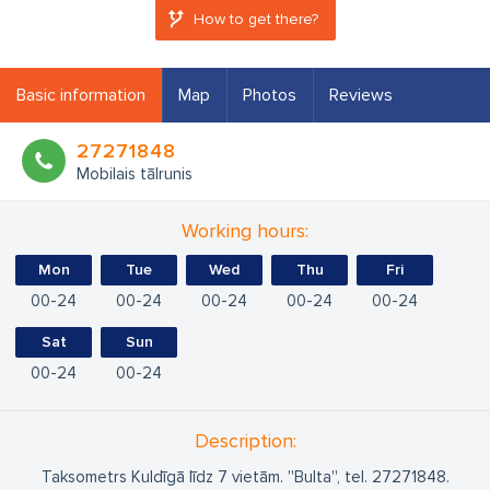
How to get there?
Basic information
Map
Photos
Reviews
27271848
Mobilais tālrunis
Working hours:
Mon
Tue
Wed
Thu
Fri
00
24
00
24
00
24
00
24
00
24
Sat
Sun
00
24
00
24
Description:
Taksometrs Kuldīgā līdz 7 vietām. ''Bulta'', tel. 27271848.