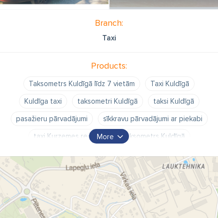
Branch:
Taxi
Products:
Taksometrs Kuldīgā līdz 7 vietām
Taxi Kuldīgā
Kuldīga taxi
taksometri Kuldīgā
taksi Kuldīgā
pasažieru pārvadājumi
sīkkravu pārvadājumi ar piekabi
taxi Kurzemes reģionā
Taksometrs Kuldīgā
More
kravu pārvadājumi
kravu pārvadājumi Kuldīgā
kurjers
kurjers Kuldīgā
kurjerpakalpojumi Kuldīgā
taksometra pakalpojumi
Transfērs pa Latviju
Transfērs pa Baltijas valstīm
braucieni uz Liepāju