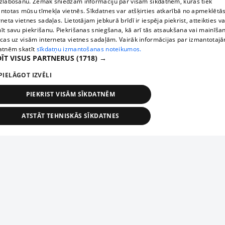
zlabošanu. Zemāk sniedzam informāciju par visām sīkdatnēm, kuras tiek
ntotas mūsu tīmekļa vietnēs. Sīkdatnes var atšķirties atkarībā no apmeklētā
rneta vietnes sadaļas. Lietotājam jebkurā brīdī ir iespēja piekrist, atteikties va
īt savu piekrišanu. Piekrišanas sniegšana, kā arī tās atsaukšana vai mainīša
ecas uz visām interneta vietnes sadaļām. Vairāk informācijas par izmantotaj
atnēm skatīt
sīkdatņu izmantošanas noteikumos.
ĪT VISUS PARTNERUS
(1718) →
PIELĀGOT IZVĒLI
PIEKRIST VISĀM SĪKDATNĒM
ATSTĀT TEHNISKĀS SĪKDATNES
TEHNISKĀS/OBLIGĀTĀS
STATISTIKAS
MĒRĶĒŠANA
FUNKCIONĀLĀS
NEKLASIFICĒTĀS
ehniskās/obligātās
Statistikas
Mērķēšana
Funkcionālās
Neklasificēt
niskās/obligātās sīkdatnes nepieciešamas, lai lietotājs varētu brīvi apmeklēt un pārlūk
Add your company