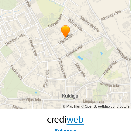
braucieni pa Latviju
braucieni uz lidostu
braucieni uz Lidl
taksometrs ar diviem šoferiem
diennakts taksometrs
diennakts taksometrs Kuldīgā
diennakts TAXI Kuldīgā
preču piegāde no veikala
preču piegāde no aptiekas
© MapTiler
© OpenStreetMap contributors
Solvency