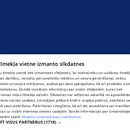
 tīmekļa vietne izmanto sīkdatnes
 tīmekļa vietnē tiek izmantotas sīkdatnes, lai nodrošinātu un uzlabotu tīmek
nes darbību., nosūtītu personalizētu reklāmu un satura ģenerēšanai, veiktu
āmas un satura mērījumus, auditorijas datu apkopošanu, kā arī produktu izst
zlabošanu. Zemāk sniedzam informāciju par visām sīkdatnēm, kuras tiek
ntotas mūsu tīmekļa vietnēs. Sīkdatnes var atšķirties atkarībā no apmeklētā
rneta vietnes sadaļas. Lietotājam jebkurā brīdī ir iespēja piekrist, atteikties va
īt savu piekrišanu. Piekrišanas sniegšana, kā arī tās atsaukšana vai mainīša
ecas uz visām interneta vietnes sadaļām. Vairāk informācijas par izmantotaj
atnēm skatīt
sīkdatņu izmantošanas noteikumos.
ĪT VISUS PARTNERUS
(1718) →