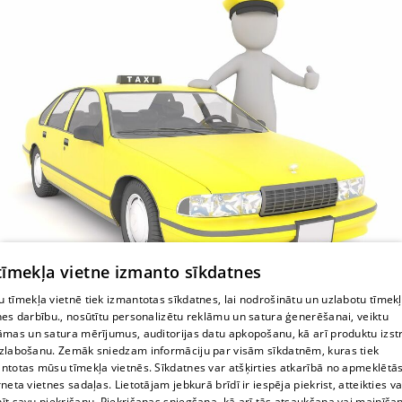
 tīmekļa vietne izmanto sīkdatnes
 tīmekļa vietnē tiek izmantotas sīkdatnes, lai nodrošinātu un uzlabotu tīmek
nes darbību., nosūtītu personalizētu reklāmu un satura ģenerēšanai, veiktu
Taksometri, taxi, Taxi Liepāja
āmas un satura mērījumus, auditorijas datu apkopošanu, kā arī produktu izst
zlabošanu. Zemāk sniedzam informāciju par visām sīkdatnēm, kuras tiek
ntotas mūsu tīmekļa vietnēs. Sīkdatnes var atšķirties atkarībā no apmeklētā
rneta vietnes sadaļas. Lietotājam jebkurā brīdī ir iespēja piekrist, atteikties va
īt savu piekrišanu. Piekrišanas sniegšana, kā arī tās atsaukšana vai mainīša