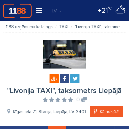
°C
+21
LV
1188 uzņēmumu katalogs
TAXI
"Livonija TAXI", taksometrs Liepājā
"Livonija TAXI", taksometrs Liepājā
0
Rīgas iela 71, Stacija, Liepāja, LV-3401
Kā nokļūt?