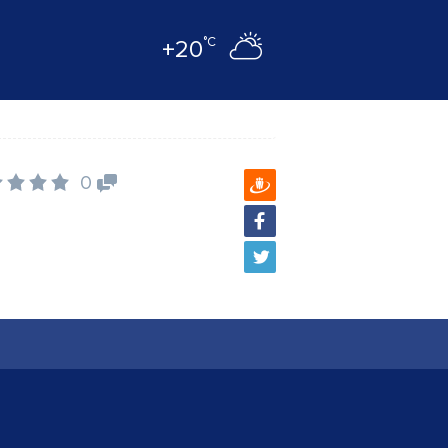
°C
+20
0