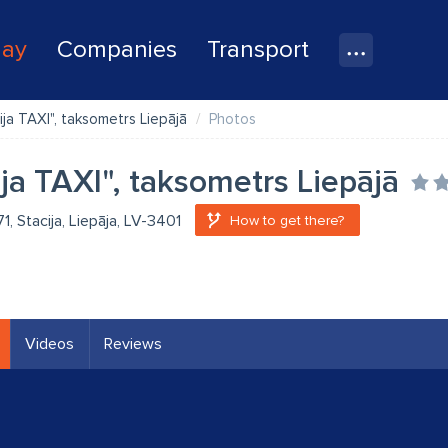
lay
Companies
Transport
ija TAXI", taksometrs Liepājā
Photos
ija TAXI", taksometrs Liepājā
71, Stacija, Liepāja, LV-3401
How to get there?
Videos
Reviews