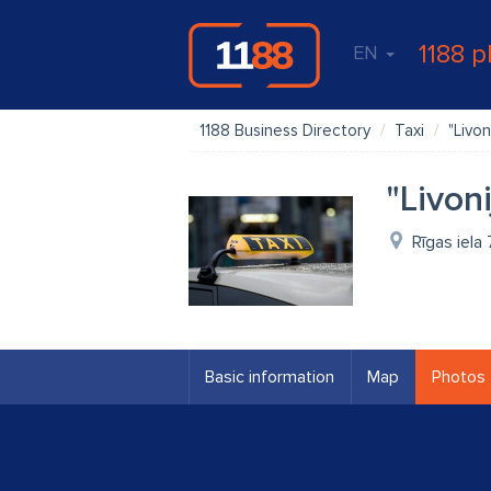
1188 p
EN
1188 Business Directory
Taxi
"Livon
"Livon
Rīgas iela 
Basic information
Map
Photos