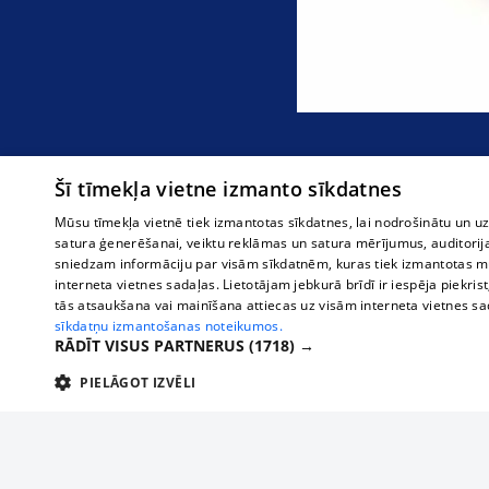
Šī tīmekļa vietne izmanto sīkdatnes
Mūsu tīmekļa vietnē tiek izmantotas sīkdatnes, lai nodrošinātu un u
satura ģenerēšanai, veiktu reklāmas un satura mērījumus, auditorij
sniedzam informāciju par visām sīkdatnēm, kuras tiek izmantotas mū
interneta vietnes sadaļas. Lietotājam jebkurā brīdī ir iespēja piekrist
tās atsaukšana vai mainīšana attiecas uz visām interneta vietnes s
sīkdatņu izmantošanas noteikumos.
RĀDĪT VISUS PARTNERUS
(1718) →
PIELĀGOT IZVĒLI
TEHNISKĀS/OBLIGĀTĀS
STATISTIKAS
M