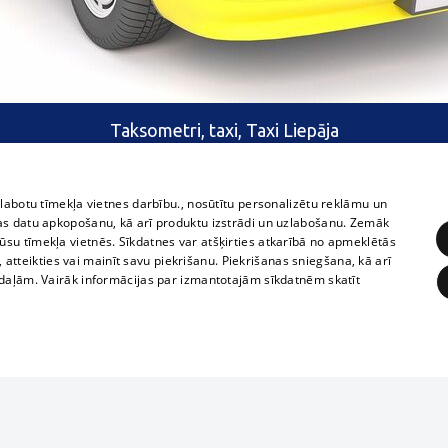
Taksometri, taxi, Taxi Liepāja
zlabotu tīmekļa vietnes darbību., nosūtītu personalizētu reklāmu un
as datu apkopošanu, kā arī produktu izstrādi un uzlabošanu. Zemāk
su tīmekļa vietnēs. Sīkdatnes var atšķirties atkarībā no apmeklētās
, atteikties vai mainīt savu piekrišanu. Piekrišanas sniegšana, kā arī
adaļām. Vairāk informācijas par izmantotajām sīkdatnēm skatīt
ĒRĶĒŠANA
FUNKCIONĀLĀS
NEKLASIFICĒTĀS