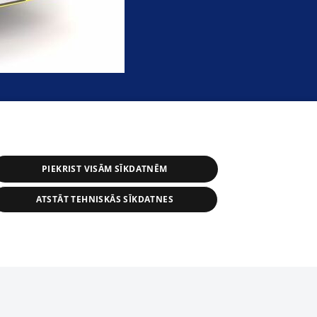
PIEKRIST VISĀM SĪKDATNĒM
ATSTĀT TEHNISKĀS SĪKDATNES