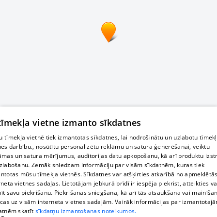
 tīmekļa vietne izmanto sīkdatnes
 tīmekļa vietnē tiek izmantotas sīkdatnes, lai nodrošinātu un uzlabotu tīmek
nes darbību., nosūtītu personalizētu reklāmu un satura ģenerēšanai, veiktu
āmas un satura mērījumus, auditorijas datu apkopošanu, kā arī produktu izst
zlabošanu. Zemāk sniedzam informāciju par visām sīkdatnēm, kuras tiek
ntotas mūsu tīmekļa vietnēs. Sīkdatnes var atšķirties atkarībā no apmeklētā
rneta vietnes sadaļas. Lietotājam jebkurā brīdī ir iespēja piekrist, atteikties va
īt savu piekrišanu. Piekrišanas sniegšana, kā arī tās atsaukšana vai mainīša
ecas uz visām interneta vietnes sadaļām. Vairāk informācijas par izmantotaj
atnēm skatīt
sīkdatņu izmantošanas noteikumos.