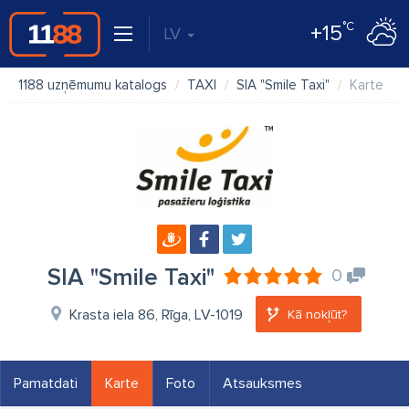
°C
+15
LV
1188 uzņēmumu katalogs
TAXI
SIA "Smile Taxi"
Karte
SIA "Smile Taxi"
0
Krasta iela 86, Rīga, LV-1019
Kā nokļūt?
Pamatdati
Karte
Foto
Atsauksmes